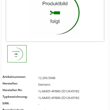
Artikelnummer:
12.269.594B
Hersteller:
Siemens
Hersteller-Nr:
1LA8405-4PB80-ZD12K45Y82
Typbezeichnung:
1LA8405-4PB80-ZD12K45Y82
EAN:
-
Bestelleinheit: