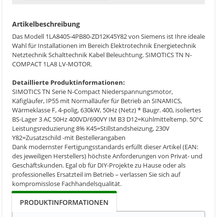
Artikelbeschreibung
Das Modell 1LA8405-4PB80-ZD12K45Y82 von Siemens ist Ihre ideale
Wahl für Installationen im Bereich Elektrotechnik Energietechnik
Netztechnik Schalttechnik Kabel Beleuchtung. SIMOTICS TN N-
COMPACT 1LA8 LV-MOTOR.
Detaillierte Produktinformationen:
SIMOTICS TN Serie N-Compact Niederspannungsmotor,
Käfigläufer, IP55 mit Normalläufer für Betrieb an SINAMICS,
Wärmeklasse F, 4-polig, 630kW, 50Hz (Netz) * Baugr. 400, isoliertes
BS-Lager 3 AC 50Hz 400VD/690VY IM B3 D12=Kühlmitteltemp. 50°C
Leistungsreduzierung 8% K45=Stillstandsheizung, 230V
Y82=Zusatzschild -mit Bestellerangaben
Dank modernster Fertigungsstandards erfüllt dieser Artikel (EAN:
des jeweiligen Herstellers) höchste Anforderungen von Privat- und
Geschäftskunden. Egal ob für DIY-Projekte zu Hause oder als
professionelles Ersatzteil im Betrieb – verlassen Sie sich auf
kompromisslose Fachhandelsqualität.
PRODUKTINFORMATIONEN