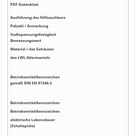
PDF-Datenblatt
PDF
Dat
Ausführung des Hilfsauslösers
°C K
Polzahl / Anmerkung
°C 
Stoßspannungsfestigkeit
m W
Bemessungswert
Material / des Gehäuses
mA 
des LWL-Adermantels
A k
Unv
B
Betriebsmittelkennzeichen
A m
gemäß DIN EN 81346-2
von
erfo
gee
Betriebsmittelkennzeichen
°C 2
Betriebsmittelkennzeichen
W 4
elektrische Lebensdauer
mA 1
(Schaltspiele)
FBs
Anz