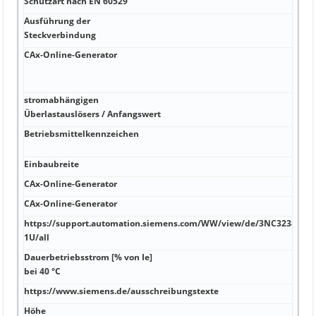
Schutzart nach EN 60529
V 1
Ausführung der
Hz 
Steckverbindung
CAx-Online-Generator
V %
Hilf
vor
stromabhängigen
Hz -
Überlastauslösers / Anfangswert
Betriebsmittelkennzeichen
Hz -
-40 
Einbaubreite
V 25
CAx-Online-Generator
V 23
CAx-Online-Generator
V kA
https://support.automation.siemens.com/WW/view/de/3NC3238-
V kA
1U/all
Dauerbetriebsstrom [% von Ie]
V 20
bei 40 °C
https://www.siemens.de/ausschreibungstexte
V k
Höhe
V °C