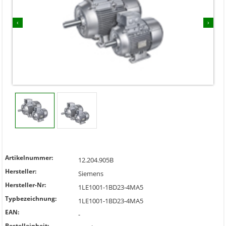
‹
›
Artikelnummer:
12.204.905B
Hersteller:
Siemens
Hersteller-Nr:
1LE1001-1BD23-4MA5
Typbezeichnung:
1LE1001-1BD23-4MA5
EAN:
-
Bestelleinheit: