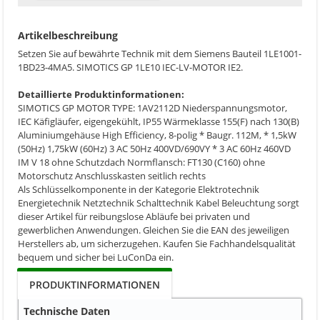
Artikelbeschreibung
Setzen Sie auf bewährte Technik mit dem Siemens Bauteil 1LE1001-
1BD23-4MA5. SIMOTICS GP 1LE10 IEC-LV-MOTOR IE2.
Detaillierte Produktinformationen:
SIMOTICS GP MOTOR TYPE: 1AV2112D Niederspannungsmotor,
IEC Käfigläufer, eigengekühlt, IP55 Wärmeklasse 155(F) nach 130(B)
Aluminiumgehäuse High Efficiency, 8-polig * Baugr. 112M, * 1,5kW
(50Hz) 1,75kW (60Hz) 3 AC 50Hz 400VD/690VY * 3 AC 60Hz 460VD
IM V 18 ohne Schutzdach Normflansch: FT130 (C160) ohne
Motorschutz Anschlusskasten seitlich rechts
Als Schlüsselkomponente in der Kategorie Elektrotechnik
Energietechnik Netztechnik Schalttechnik Kabel Beleuchtung sorgt
dieser Artikel für reibungslose Abläufe bei privaten und
gewerblichen Anwendungen. Gleichen Sie die EAN des jeweiligen
Herstellers ab, um sicherzugehen. Kaufen Sie Fachhandelsqualität
bequem und sicher bei LuConDa ein.
PRODUKTINFORMATIONEN
Technische Daten