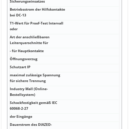
Sicherungseinsatzes
106
Betriebsstrom der Hilfskontakte
mm
bei DC-13
T1-Wert für Proof-Test Intervall
mm
oder
Art der anschließbaren
mm
Leiterquerschnitte für
- für Hauptkontakte
mm
Öffnungsverzug
mm 
Schutzart IP
°C 0
maximal zulässige Spannung
°C I
für sichere Trennung
Industry Mall (Online-
m 4 
Bestellsystem)
0,3
Schockfestigkeit gemäß IEC
mA 
60068-2-27
Sie 
der Eingänge
A Ja
Dauerstrom des DIAZED-
A 50