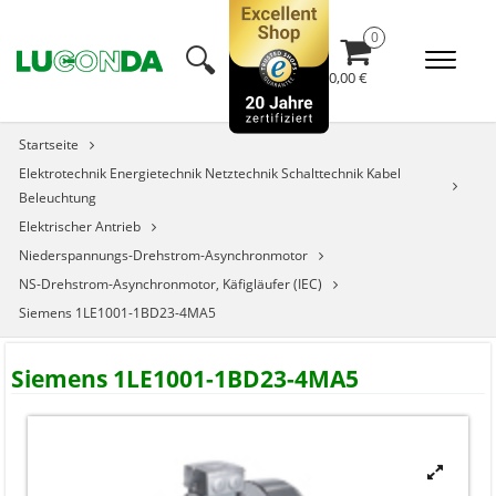
🔍︎
0,00 €
Startseite
Elektrotechnik Energietechnik Netztechnik Schalttechnik Kabel
Beleuchtung
Elektrischer Antrieb
Niederspannungs-Drehstrom-Asynchronmotor
NS-Drehstrom-Asynchronmotor, Käfigläufer (IEC)
Siemens 1LE1001-1BD23-4MA5
Siemens 1LE1001-1BD23-4MA5

