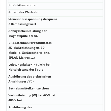
Produktbestandteil
Hz
Anzahl der Wechsler
mA 
Steuerspeisespannungsfrequenz
mA 0
2 Bemessungswert
Anzugsscheinleistung der
N·m
Magnetspule bei AC
Bilddatenbank (Produktfotos,
2D-Maßzeichnungen, 3D-
mm 
Modelle, Geräteschaltpläne,
EPLAN Makros, …)
Leistungsfaktor induktiv bei
mm 
Halteleistung der Spule
Sch
Ausführung des elektrischen
mm 
Anschlusses / für
Betriebsmittelkennzeichen
mm²
Verlustleistung [W] bei AC-3 bei
mm²
400 V bei
Ausführung des
mm²