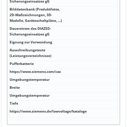
Sicherungseinsatzes gG
Bilddatenbank (Produktfotos,
2D-Maßzeichnungen, 3D-
°C 2
Modelle, Geräteschaltpläne, …)
Dauerstrom des DIAZED-
W 3
Sicherungseinsatzes gG
Eignung zur Verwendung
mA 
Ausschreibungstexte
V P
(Leistungsverzeichnisse)
Pufferbatterie
V/µ
https://www.siemens.com/cax
A 12
Umgebungstemperatur
A²·s
Breite
V F 
Umgebungstemperatur
V F 
Tiefe
V V 
https://www.siemens.de/lowvoltage/kataloge
V V 