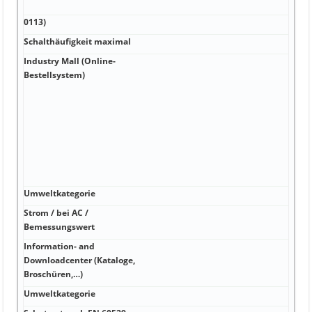
Baus
0113)
V 66
Schalthäufigkeit maximal
V/µs
Industry Mall (Online-
A P
Bestellsystem)
info
meld
uns
pro
New
Wei
Inf
hie
Umweltkategorie
A²·s
Strom / bei AC /
V F 
Bemessungswert
Information- and
Downloadcenter (Kataloge,
V F
Broschüren,…)
Umweltkategorie
V 60