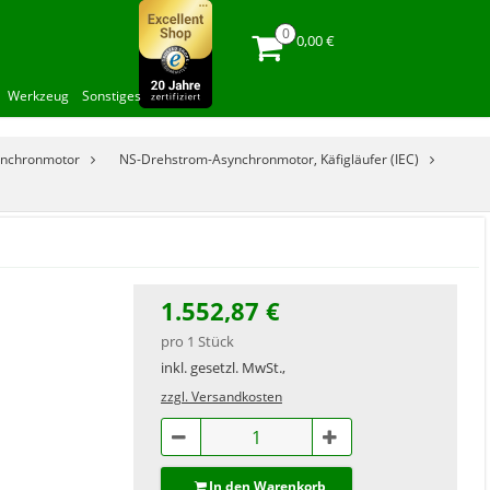
0,00 €
Werkzeug
Sonstiges
ynchronmotor
NS-Drehstrom-Asynchronmotor, Käfigläufer (IEC)
1.552,87 €
pro 1 Stück
inkl. gesetzl. MwSt.,
zzgl. Versandkosten
In den Warenkorb