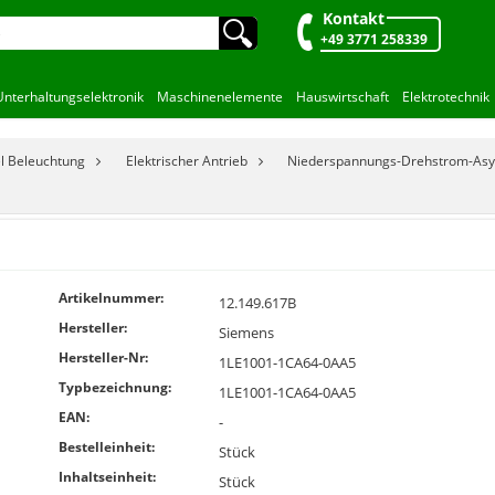
Kontakt
🔍︎
+49 3771 258339
Unterhaltungselektronik
Maschinenelemente
Hauswirtschaft
Elektrotechnik
el Beleuchtung
Elektrischer Antrieb
Niederspannungs-Drehstrom-As
Artikelnummer:
12.149.617B
Hersteller:
Siemens
Hersteller-Nr:
1LE1001-1CA64-0AA5
Typbezeichnung:
1LE1001-1CA64-0AA5
EAN:
-
Bestelleinheit:
Stück
Inhaltseinheit:
Stück