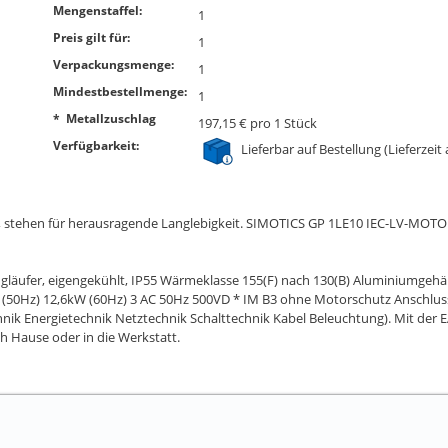
Mengenstaffel:
1
Preis gilt für:
1
Verpackungsmenge:
1
Mindestbestellmenge:
1
* Metallzuschlag
197,15 € pro 1 Stück
Verfügbarkeit:
Lieferbar auf Bestellung (Lieferzeit
, stehen für herausragende Langlebigkeit. SIMOTICS GP 1LE10 IEC-LV-MOTOR
fer, eigengekühlt, IP55 Wärmeklasse 155(F) nach 130(B) Aluminiumgehäuse
W (50Hz) 12,6kW (60Hz) 3 AC 50Hz 500VD * IM B3 ohne Motorschutz Anschluss
hnik Energietechnik Netztechnik Schalttechnik Kabel Beleuchtung). Mit der EAN
ch Hause oder in die Werkstatt.