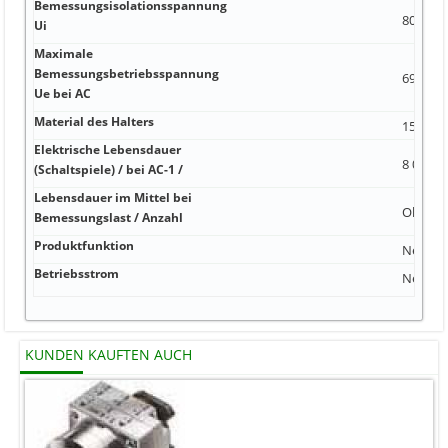
Bemessungsisolationsspannung
800 V 1
Ui
Maximale
Bemessungsbetriebsspannung
690 V 
Ue bei AC
Material des Halters
15 000 -
Elektrische Lebensdauer
8 000 1
(Schaltspiele) / bei AC-1 /
Lebensdauer im Mittel bei
Ohne
Bemessungslast / Anzahl
Produktfunktion
Nein
Betriebsstrom
Nein 0,
KUNDEN KAUFTEN AUCH