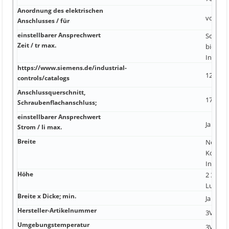
Anordnung des elektrischen
vorders
Anschlusses / für
einstellbarer Ansprechwert
Schrau
Zeit / tr max.
bietet 
Industri
https://www.siemens.de/industrial-
12 x 0 2
controls/catalogs
Anschlussquerschnitt,
17 x 6,
Schraubenflachanschluss;
einstellbarer Ansprechwert
Ja 0,05
Strom / Ii max.
Breite
Nein vo
Kompone
Industr
Höhe
2 3M6, 3
Luftfeuc
Breite x Dicke; min.
Ja 35 x 
Hersteller-Artikelnummer
3VA115
Umgebungstemperatur
3VA960