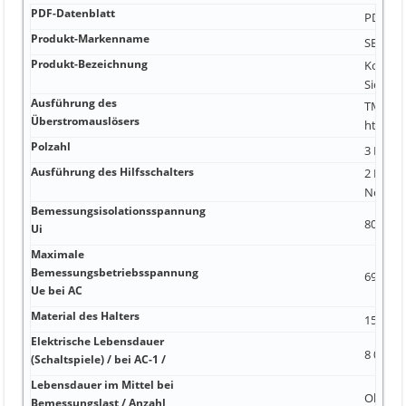
PDF-Datenblatt
PDF-Dat
Produkt-Markenname
SENTRO
Produkt-Bezeichnung
Kompakt
Sicheru
Ausführung des
TM240 m
Überstromauslösers
https:/
Polzahl
3 Nein
Ausführung des Hilfsschalters
2 Hilfs
Nein
Bemessungsisolationsspannung
800 V 1
Ui
Maximale
Bemessungsbetriebsspannung
690 V 
Ue bei AC
Material des Halters
15 000 -
Elektrische Lebensdauer
8 000 1
(Schaltspiele) / bei AC-1 /
Lebensdauer im Mittel bei
Ohne
Bemessungslast / Anzahl