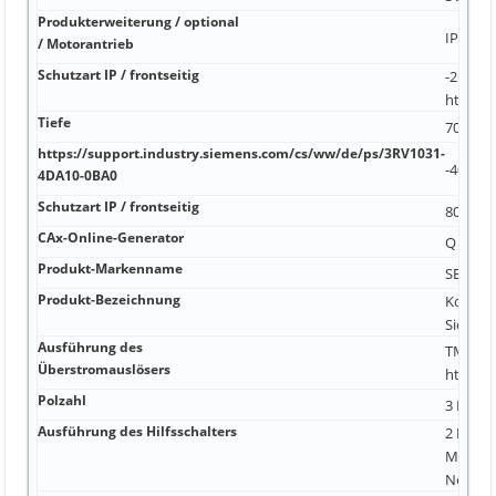
Produkterweiterung / optional
IP40 25
/ Motorantrieb
Schutzart IP / frontseitig
-25 °C 7
https:/
Tiefe
70 °C 3
https://support.industry.siemens.com/cs/ww/de/ps/3RV1031-
-40 °C 
4DA10-0BA0
Schutzart IP / frontseitig
80 °C Ja
CAx-Online-Generator
Q https
Produkt-Markenname
SENTRO
Produkt-Bezeichnung
Kompakt
Sicheru
Ausführung des
TM240 m
Überstromauslösers
https:/
Polzahl
3 Nein
Ausführung des Hilfsschalters
2 Hilfss
Meldes
Nein