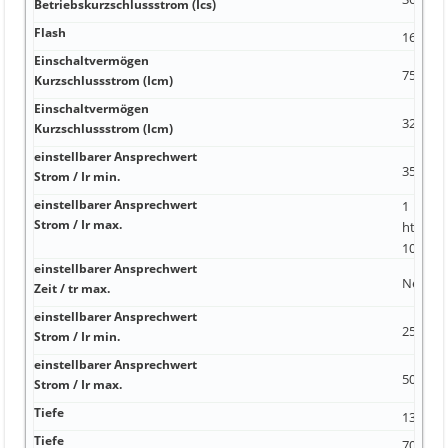
Betriebskurzschlussstrom (Ics)
Flash
16 kA 1
Einschaltvermögen
75,6 kA
Kurzschlussstrom (Icm)
Einschaltvermögen
32 kA 6
Kurzschlussstrom (Icm)
einstellbarer Ansprechwert
35 A kA
Strom / Ir min.
einstellbarer Ansprechwert
1
Strom / Ir max.
https:/
10 A
einstellbarer Ansprechwert
Nein 1 
Zeit / tr max.
einstellbarer Ansprechwert
250 A
Strom / Ir min.
einstellbarer Ansprechwert
500 A N
Strom / Ir max.
Tiefe
130 mm
Tiefe
70 mm