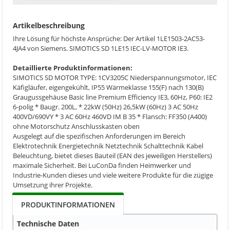
Artikelbeschreibung
Ihre Lösung für höchste Ansprüche: Der Artikel 1LE1503-2AC53-
4JA4 von Siemens. SIMOTICS SD 1LE15 IEC-LV-MOTOR IE3.
Detaillierte Produktinformationen:
SIMOTICS SD MOTOR TYPE: 1CV3205C Niederspannungsmotor, IEC
Käfigläufer, eigengekühlt, IP55 Wärmeklasse 155(F) nach 130(B)
Graugussgehäuse Basic line Premium Efficiency IE3, 60Hz, P60: IE2
6-polig * Baugr. 200L, * 22kW (50Hz) 26,5kW (60Hz) 3 AC 50Hz
400VD/690VY * 3 AC 60Hz 460VD IM B 35 * Flansch: FF350 (A400)
ohne Motorschutz Anschlusskasten oben
Ausgelegt auf die spezifischen Anforderungen im Bereich
Elektrotechnik Energietechnik Netztechnik Schalttechnik Kabel
Beleuchtung, bietet dieses Bauteil (EAN des jeweiligen Herstellers)
maximale Sicherheit. Bei LuConDa finden Heimwerker und
Industrie-Kunden dieses und viele weitere Produkte für die zügige
Umsetzung ihrer Projekte.
PRODUKTINFORMATIONEN
Technische Daten