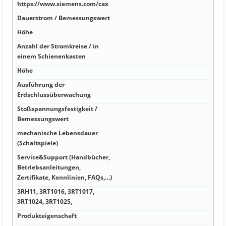
https://www.siemens.com/cax
W 11
Dauerstrom / Bemessungswert
A A 
Höhe
A A 
Anzahl der Stromkreise / in
A A 
einem Schienenkasten
Höhe
kA
Ausführung der
kA
Erdschlussüberwachung
Stoßspannungsfestigkeit /
kA
Bemessungswert
mechanische Lebensdauer
kA
(Schaltspiele)
Service&Support (Handbücher,
Hz
Betriebsanleitungen,
http
Zertifikate, Kennlinien, FAQs,…)
Ja
3RH11, 3RT1016, 3RT1017,
Hz 1,
3RT1024, 3RT1025,
Produkteigenschaft
V 63