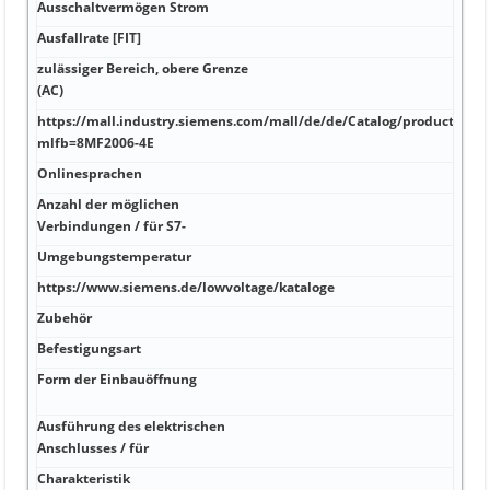
Ausschaltvermögen Strom
Hz 2
Ausfallrate [FIT]
V 48
zulässiger Bereich, obere Grenze
A 24
(AC)
https://mall.industry.siemens.com/mall/de/de/Catalog/product?
A 24
mlfb=8MF2006-4E
Onlinesprachen
A -20
Anzahl der möglichen
A -20
Verbindungen / für S7-
Umgebungstemperatur
A 80
https://www.siemens.de/lowvoltage/kataloge
A 74
Zubehör
kA J
Befestigungsart
kA 4 
Form der Einbauöffnung
kA m
MRP
Ausführung des elektrischen
kA 1
Anschlusses / für
Charakteristik
kA 2