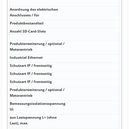
komb
Anordnung des elektrischen
kA 2x
Anschlusses / für
mm²)
Produktbestandteil
kA f
Anzahl SD-Card-Slots
mm -
... 5
Produkterweiterung / optional /
mm 
Motorantrieb
Industrial Ethernet
mm 2
Schutzart IP / frontseitig
°C 3
Schutzart IP / frontseitig
°C 1
Schutzart IP / frontseitig
°C 1
Produkterweiterung / optional /
°C 2
Motorantrieb
Bemessungsisolationsspannung
V V 
Ui
aus Lastspannung L+ (ohne
W 1 
Last), max.
Meld