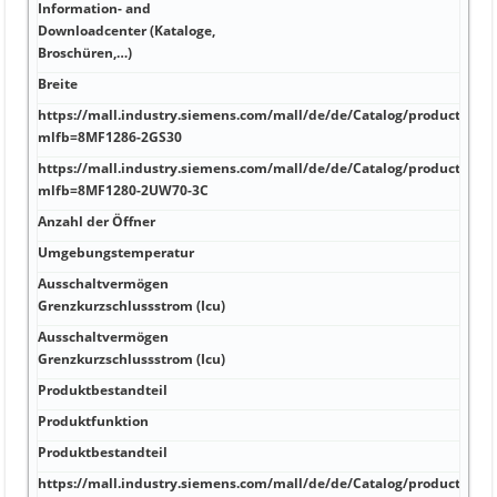
Information- and
Downloadcenter (Kataloge,
A -40
Broschüren,…)
Breite
A m
https://mall.industry.siemens.com/mall/de/de/Catalog/product?
A 3 
mlfb=8MF1286-2GS30
https://mall.industry.siemens.com/mall/de/de/Catalog/product?
A Sc
mlfb=8MF1280-2UW70-3C
Anzahl der Öffner
A 58
Umgebungstemperatur
A 56
Ausschaltvermögen
kA 
Grenzkurzschlussstrom (Icu)
Ausschaltvermögen
kA 0
Grenzkurzschlussstrom (Icu)
Produktbestandteil
kA 2
Produktfunktion
kA 1
Produktbestandteil
kA 3
https://mall.industry.siemens.com/mall/de/de/Catalog/product?