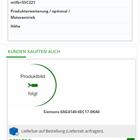
kA 1
mlfb=5SC221
Produkterweiterung / optional /
kA 6
Motorantrieb
Höhe
mm 
KUNDEN KAUFTEN AUCH
Siemens 6AG4140-6EC17-0KA0
Lieferbar auf Bestellung (Lieferzeit anfragen).