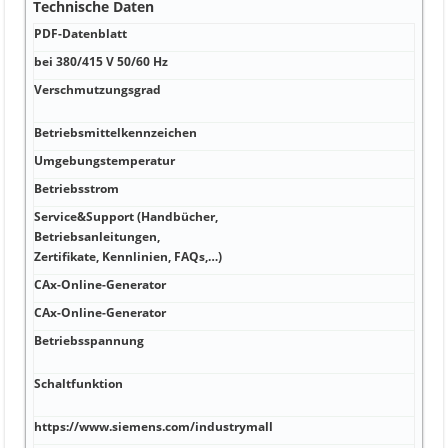
Technische Daten
PDF-Datenblatt
PDF-
bei 380/415 V 50/60 Hz
V Ja
Verschmutzungsgrad
W 10
Sich
Betriebsmittelkennzeichen
W 0,
Umgebungstemperatur
A -4
Betriebsstrom
A > 
Service&Support (Handbücher,
Betriebsanleitungen,
A Ja 
Zertifikate, Kennlinien, FAQs,…)
CAx-Online-Generator
kA N
CAx-Online-Generator
kA V
Betriebsspannung
kA B
von 
Schaltfunktion
kA 4
°C z
https://www.siemens.com/industrymall
Hz 3