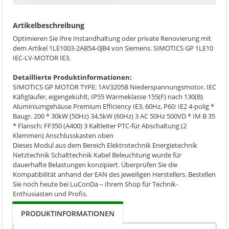
Artikelbeschreibung
Optimieren Sie Ihre Instandhaltung oder private Renovierung mit
dem Artikel 1LE1003-2AB54-0JB4 von Siemens. SIMOTICS GP 1LE10
IEC-LV-MOTOR IE3.
Detaillierte Produktinformationen:
SIMOTICS GP MOTOR TYPE: 1AV3205B Niederspannungsmotor, IEC
Käfigläufer, eigengekühlt, IP55 Wärmeklasse 155(F) nach 130(B)
Aluminiumgehäuse Premium Efficiency IE3, 60Hz, P60: IE2 4-polig *
Baugr. 200 * 30kW (50Hz) 34,5kW (60Hz) 3 AC 50Hz 500VD * IM B 35
* Flansch: FF350 (A400) 3 Kaltleiter PTC-für Abschaltung (2
Klemmen) Anschlusskasten oben
Dieses Modul aus dem Bereich Elektrotechnik Energietechnik
Netztechnik Schalttechnik Kabel Beleuchtung wurde für
dauerhafte Belastungen konzipiert. Überprüfen Sie die
Kompatibilität anhand der EAN des jeweiligen Herstellers. Bestellen
Sie noch heute bei LuConDa – Ihrem Shop für Technik-
Enthusiasten und Profis.
PRODUKTINFORMATIONEN