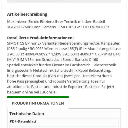
Artikelbeschreibung
Maximieren Sie die Effizienz Ihrer Technik mit dem Bauteil
1LA7090-2AA63 von Siemens. SIMOTICS GP 1LA7 LV-MOTOR.
Detaillierte Produktinformationen:
SIMOTICS GP nur Ex Variante! Niederspannungsmotor, Käfigläufer,
IP55 2-polig *BG 90S* Wärmeklasse 155(F) IE1 * Aluminiumgehäuse
3 AC 50Hz 400VD/690VY * 1,5kW 3 AC 60Hz 460VD * 1,75kW IM B14,
IM V19 IM V18 ohne Schutzdach Sonderflansch: C 160
Speziell entwickelt für den Einsatz im Fachbereich Elektrotechnik
Energietechnik Netztechnik Schalttechnik Kabel Beleuchtung,
besticht dieses Produkt (EAN des jeweiligen Herstellers) durch
hohe Passgenauigkeit und robuste Verarbeitung. Ideal für
ambitionierte Bastler und Industrie-Experten. Bestellen Sie jetzt
bequem online bei LuConDa.
PRODUKTINFORMATIONEN
Technische Daten
PDF-Datenblatt