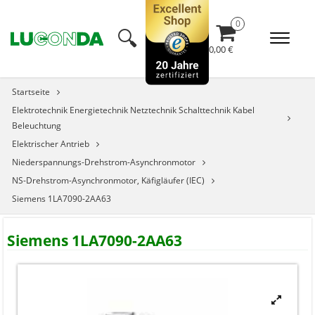
🔍︎
0,00 €
Startseite
Elektrotechnik Energietechnik Netztechnik Schalttechnik Kabel
Beleuchtung
Elektrischer Antrieb
Niederspannungs-Drehstrom-Asynchronmotor
NS-Drehstrom-Asynchronmotor, Käfigläufer (IEC)
Siemens 1LA7090-2AA63
Siemens 1LA7090-2AA63

