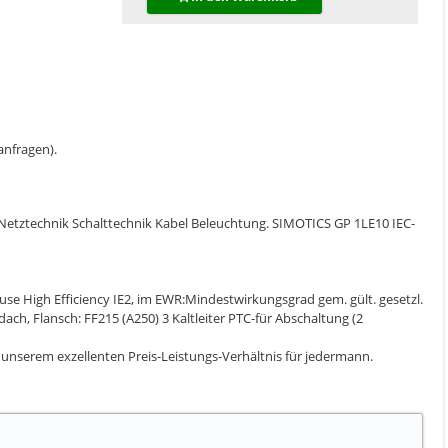
 anfragen).
 Netztechnik Schalttechnik Kabel Beleuchtung. SIMOTICS GP 1LE10 IEC-
 High Efficiency IE2, im EWR:Mindestwirkungsgrad gem. gült. gesetzl.
ch, Flansch: FF215 (A250) 3 Kaltleiter PTC-für Abschaltung (2
on unserem exzellenten Preis-Leistungs-Verhältnis für jedermann.