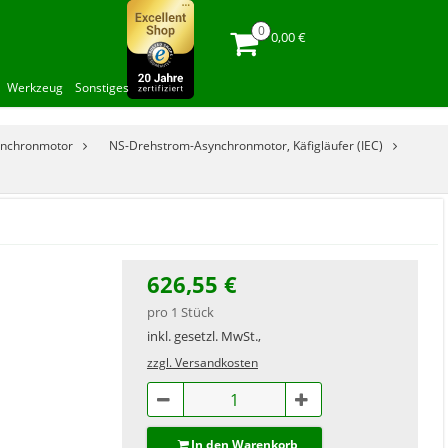
0,00 €
Werkzeug
Sonstiges
ynchronmotor
NS-Drehstrom-Asynchronmotor, Käfigläufer (IEC)
626,55 €
pro 1 Stück
inkl. gesetzl. MwSt.,
zzgl. Versandkosten
In den Warenkorb