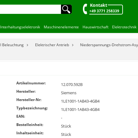
Kontakt
🔍︎
+49 3771 258339
Unterhaltungselektronik
Maschinenelemente
Hauswirtschaft
Elektrotechnik
el Beleuchtung
Elektrischer Antrieb
Niederspannungs-Drehstrom-As
Artikelnummer:
12.070.592B
Hersteller:
Siemens
Hersteller-Nr:
1LE1001-1AB43-4GB4
Typbezeichnung:
1LE1001-1AB43-4GB4
EAN:
-
Bestelleinheit:
Stück
Inhaltseinheit:
Stück