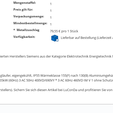
Mengenstaffel:
1
Preis gilt für:
1
Verpackungsmenge:
1
Mindestbestellmenge:
1
* Metallzuschlag
79,55 € pro 1 Stück
Verfügbarkeit:
Lieferbar auf Bestellung (Lieferzeit
rten Herstellers Siemens aus der Kategorie Elektrotechnik Energietechnik
fer, eigengekühlt, IP55 Wärmeklasse 155(F) nach 130(B) Aluminiumgehäuse
2,55kW (60Hz) 3 AC 50Hz 400VD/690VY * 3 AC 60Hz 460VD IM V 1 ohne Schutzda
stellers). Sichern Sie sich diesen Artikel bei LuConDa und profitieren Sie v