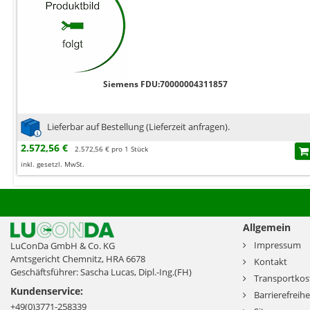
Siemens FDU:70000004311857
Lieferbar auf Bestellung (Lieferzeit anfragen).
2.572,56 €
2.572,56 € pro 1 Stück
inkl. gesetzl. MwSt.
Allgemein
Impressum
LuConDa GmbH & Co. KG
Amtsgericht Chemnitz, HRA 6678
Kontakt
Geschäftsführer: Sascha Lucas, Dipl.-Ing.(FH)
Transportkos
Kundenservice:
Barrierefreihe
+49(0)3771-258339