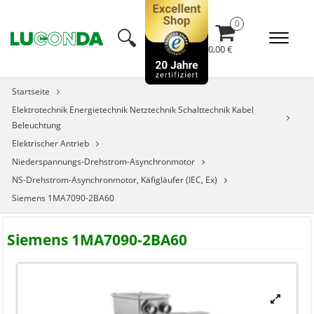
🔍︎
0,00 €
Startseite
Elektrotechnik Energietechnik Netztechnik Schalttechnik Kabel
Beleuchtung
Elektrischer Antrieb
Niederspannungs-Drehstrom-Asynchronmotor
NS-Drehstrom-Asynchronmotor, Käfigläufer (IEC, Ex)
Siemens 1MA7090-2BA60
Siemens 1MA7090-2BA60

