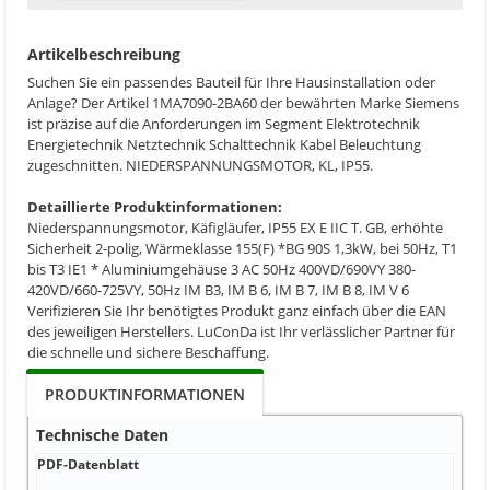
Artikelbeschreibung
Suchen Sie ein passendes Bauteil für Ihre Hausinstallation oder
Anlage? Der Artikel 1MA7090-2BA60 der bewährten Marke Siemens
ist präzise auf die Anforderungen im Segment Elektrotechnik
Energietechnik Netztechnik Schalttechnik Kabel Beleuchtung
zugeschnitten. NIEDERSPANNUNGSMOTOR, KL, IP55.
Detaillierte Produktinformationen:
Niederspannungsmotor, Käfigläufer, IP55 EX E IIC T. GB, erhöhte
Sicherheit 2-polig, Wärmeklasse 155(F) *BG 90S 1,3kW, bei 50Hz, T1
bis T3 IE1 * Aluminiumgehäuse 3 AC 50Hz 400VD/690VY 380-
420VD/660-725VY, 50Hz IM B3, IM B 6, IM B 7, IM B 8, IM V 6
Verifizieren Sie Ihr benötigtes Produkt ganz einfach über die EAN
des jeweiligen Herstellers. LuConDa ist Ihr verlässlicher Partner für
die schnelle und sichere Beschaffung.
PRODUKTINFORMATIONEN
Technische Daten
PDF-Datenblatt