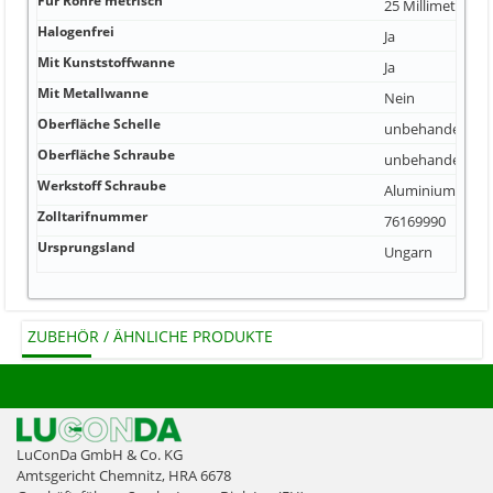
Für Rohre metrisch
25 Millimeter
Halogenfrei
Ja
Mit Kunststoffwanne
Ja
Mit Metallwanne
Nein
Oberfläche Schelle
unbehandelt
Oberfläche Schraube
unbehandelt
Werkstoff Schraube
Aluminium
Zolltarifnummer
76169990
Ursprungsland
Ungarn
ZUBEHÖR / ÄHNLICHE PRODUKTE
LuConDa GmbH & Co. KG
Amtsgericht Chemnitz, HRA 6678