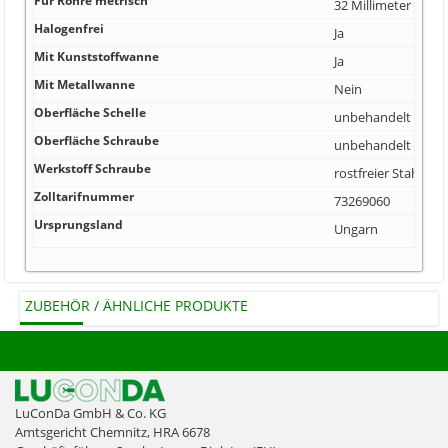
Für Rohre metrisch
32 Millimeter
Halogenfrei
Ja
Mit Kunststoffwanne
Ja
Mit Metallwanne
Nein
Oberfläche Schelle
unbehandelt
Oberfläche Schraube
unbehandelt
Werkstoff Schraube
rostfreier Stahl
Zolltarifnummer
73269060
Ursprungsland
Ungarn
ZUBEHÖR / ÄHNLICHE PRODUKTE
LuConDa GmbH & Co. KG
Amtsgericht Chemnitz, HRA 6678