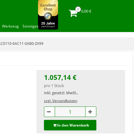
0,00 €
Werkzeug
Sonstiges
LC0110-6AC11-0AB0-ZX99
1.057,14 €
pro 1 Stück
inkl. gesetzl. MwSt.,
zzgl. Versandkosten
In den Warenkorb