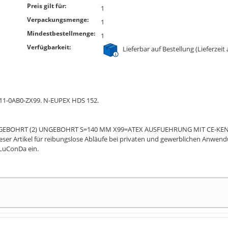
Preis gilt für:
1
Verpackungsmenge:
1
Mindestbestellmenge:
1
Verfügbarkeit:
Lieferbar auf Bestellung (Lieferzeit
C11-0AB0-ZX99. N-EUPEX HDS 152.
1) UNGEBOHRT (2) UNGEBOHRT S=140 MM X99=ATEX AUSFUEHRUNG MIT CE-K
er Artikel für reibungslose Abläufe bei privaten und gewerblichen Anwendun
 LuConDa ein.