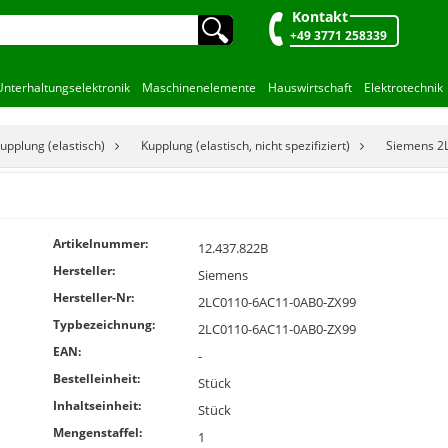
Kontakt
🔍︎
+49 3771 258339
Unterhaltungselektronik
Maschinenelemente
Hauswirtschaft
Elektrotechnik
upplung (elastisch)
Kupplung (elastisch, nicht spezifiziert)
Siemens 2
Artikelnummer:
12.437.822B
Hersteller:
Siemens
Hersteller-Nr:
2LC0110-6AC11-0AB0-ZX99
Typbezeichnung:
2LC0110-6AC11-0AB0-ZX99
EAN:
-
Bestelleinheit:
Stück
Inhaltseinheit:
Stück
Mengenstaffel:
1