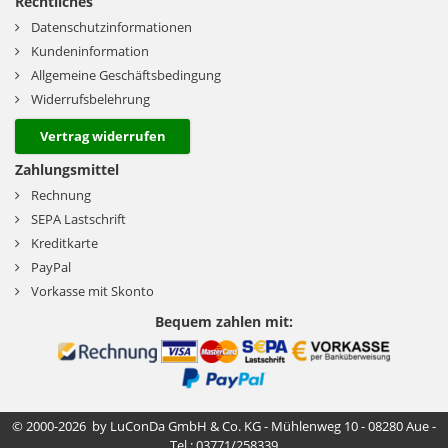
Rechtliches
Datenschutzinformationen
Kundeninformation
Allgemeine Geschäftsbedingung
Widerrufsbelehrung
Vertrag widerrufen
Zahlungsmittel
Rechnung
SEPA Lastschrift
Kreditkarte
PayPal
Vorkasse mit Skonto
Bequem zahlen mit:
© 2000-2026 by LuConDa GmbH & Co. KG - Mühlenweg 10 - 08280 Aue -
Tel.: 03771/258339