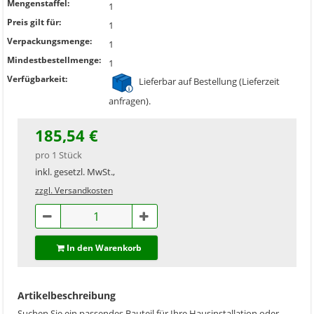
Mengenstaffel:
1
Preis gilt für:
1
Verpackungsmenge:
1
Mindestbestellmenge:
1
Verfügbarkeit:
Lieferbar auf Bestellung (Lieferzeit
anfragen).
185,54 €
pro 1 Stück
inkl. gesetzl. MwSt.,
zzgl. Versandkosten
In den Warenkorb
Artikelbeschreibung
Suchen Sie ein passendes Bauteil für Ihre Hausinstallation oder