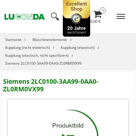
🔍︎
0,00 €
Startseite
Maschinenelemente
Kupplung (nicht elektrisch)
Kupplung (elastisch)
Kupplung (elastisch, nicht spezifiziert)
Siemens 2LC0100-3AA99-0AA0-ZL0RM0VX99
Siemens 2LC0100-3AA99-0AA0-
ZL0RM0VX99