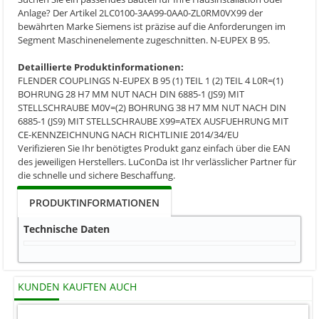
Anlage? Der Artikel 2LC0100-3AA99-0AA0-ZL0RM0VX99 der
bewährten Marke Siemens ist präzise auf die Anforderungen im
Segment Maschinenelemente zugeschnitten. N-EUPEX B 95.
Detaillierte Produktinformationen:
FLENDER COUPLINGS N-EUPEX B 95 (1) TEIL 1 (2) TEIL 4 L0R=(1)
BOHRUNG 28 H7 MM NUT NACH DIN 6885-1 (JS9) MIT
STELLSCHRAUBE M0V=(2) BOHRUNG 38 H7 MM NUT NACH DIN
6885-1 (JS9) MIT STELLSCHRAUBE X99=ATEX AUSFUEHRUNG MIT
CE-KENNZEICHNUNG NACH RICHTLINIE 2014/34/EU
Verifizieren Sie Ihr benötigtes Produkt ganz einfach über die EAN
des jeweiligen Herstellers. LuConDa ist Ihr verlässlicher Partner für
die schnelle und sichere Beschaffung.
PRODUKTINFORMATIONEN
Technische Daten
KUNDEN KAUFTEN AUCH