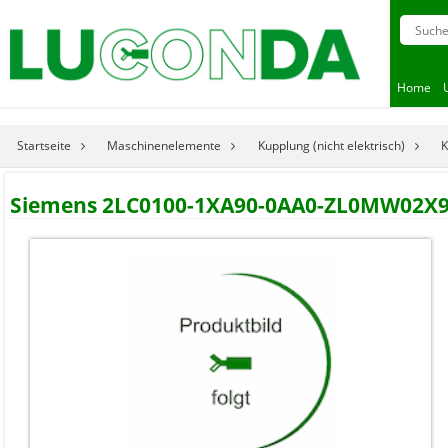
Home
Startseite
Maschinenelemente
Kupplung (nicht elektrisch)
K
Siemens 2LC0100-1XA90-0AA0-ZL0MW02X