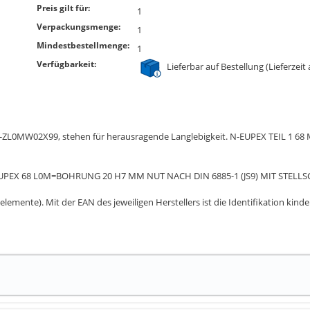
Preis gilt für:
1
Verpackungsmenge:
1
Mindestbestellmenge:
1
Verfügbarkeit:
Lieferbar auf Bestellung (Lieferzeit
0-ZL0MW02X99, stehen für herausragende Langlebigkeit. N-EUPEX TEIL 1 68
EUPEX 68 L0M=BOHRUNG 20 H7 MM NUT NACH DIN 6885-1 (JS9) MIT ST
elemente). Mit der EAN des jeweiligen Herstellers ist die Identifikation kind