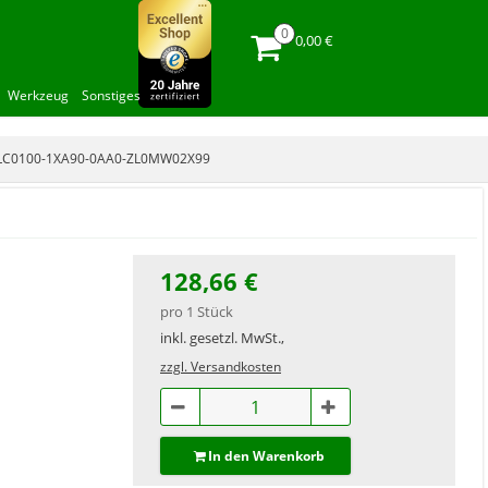
0,00 €
Werkzeug
Sonstiges
2LC0100-1XA90-0AA0-ZL0MW02X99
128,66 €
pro 1 Stück
inkl. gesetzl. MwSt.,
zzgl. Versandkosten
In den Warenkorb