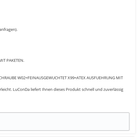
 anfragen).
 MIT PAKETEN.
ELLSCHRAUBE W02=FEINAUSGEWUCHTET X99=ATEX AUSFUEHRUNG MIT
erleicht. LuConDa liefert Ihnen dieses Produkt schnell und zuverlässig