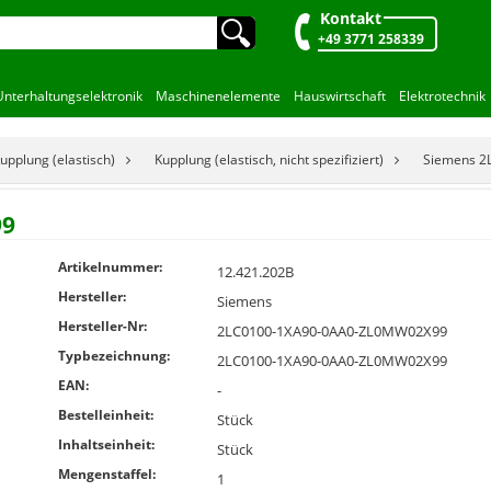
Kontakt
🔍︎
+49 3771 258339
Unterhaltungselektronik
Maschinenelemente
Hauswirtschaft
Elektrotechnik
upplung (elastisch)
Kupplung (elastisch, nicht spezifiziert)
Siemens 
99
Artikelnummer:
12.421.202B
Hersteller:
Siemens
Hersteller-Nr:
2LC0100-1XA90-0AA0-ZL0MW02X99
Typbezeichnung:
2LC0100-1XA90-0AA0-ZL0MW02X99
EAN:
-
Bestelleinheit:
Stück
Inhaltseinheit:
Stück
Mengenstaffel:
1