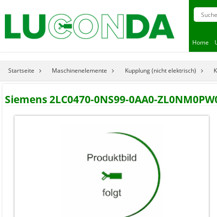
Home
Startseite
Maschinenelemente
Kupplung (nicht elektrisch)
K
Siemens 2LC0470-0NS99-0AA0-ZL0NM0PW