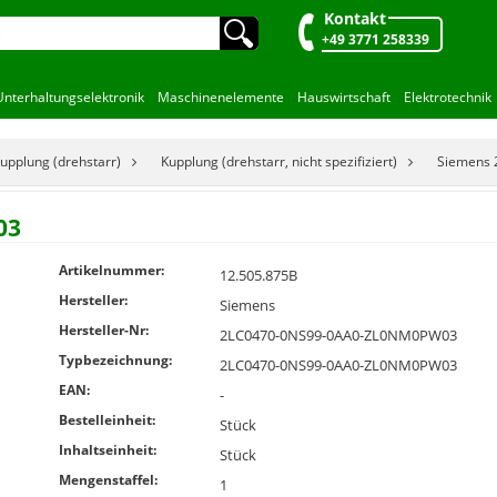
Kontakt
🔍︎
+49 3771 258339
Unterhaltungselektronik
Maschinenelemente
Hauswirtschaft
Elektrotechnik
upplung (drehstarr)
Kupplung (drehstarr, nicht spezifiziert)
Siemens
03
Artikelnummer:
12.505.875B
Hersteller:
Siemens
Hersteller-Nr:
2LC0470-0NS99-0AA0-ZL0NM0PW03
Typbezeichnung:
2LC0470-0NS99-0AA0-ZL0NM0PW03
EAN:
-
Bestelleinheit:
Stück
Inhaltseinheit:
Stück
Mengenstaffel:
1