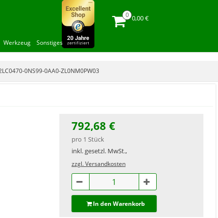
0,00 €
Werkzeug
Sonstiges
 2LC0470-0NS99-0AA0-ZL0NM0PW03
792,68 €
pro 1 Stück
inkl. gesetzl. MwSt.,
zzgl. Versandkosten
In den Warenkorb