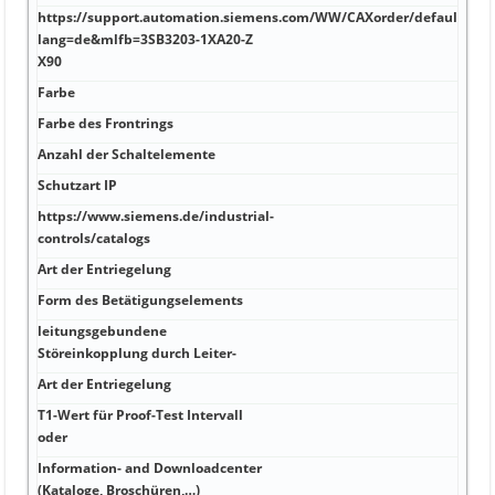
https://support.automation.siemens.com/WW/CAXorder/default.asp
lang=de&mlfb=3SB3203-1XA20-Z
X90
Farbe
Farbe des Frontrings
Anzahl der Schaltelemente
Schutzart IP
https://www.siemens.de/industrial-
controls/catalogs
Art der Entriegelung
Form des Betätigungselements
leitungsgebundene
Störeinkopplung durch Leiter-
Art der Entriegelung
T1-Wert für Proof-Test Intervall
oder
Information- and Downloadcenter
(Kataloge, Broschüren,…)