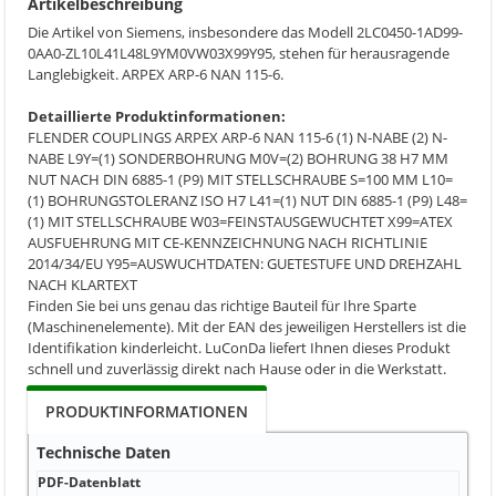
Artikelbeschreibung
Die Artikel von Siemens, insbesondere das Modell 2LC0450-1AD99-
0AA0-ZL10L41L48L9YM0VW03X99Y95, stehen für herausragende
Langlebigkeit. ARPEX ARP-6 NAN 115-6.
Detaillierte Produktinformationen:
FLENDER COUPLINGS ARPEX ARP-6 NAN 115-6 (1) N-NABE (2) N-
NABE L9Y=(1) SONDERBOHRUNG M0V=(2) BOHRUNG 38 H7 MM
NUT NACH DIN 6885-1 (P9) MIT STELLSCHRAUBE S=100 MM L10=
(1) BOHRUNGSTOLERANZ ISO H7 L41=(1) NUT DIN 6885-1 (P9) L48=
(1) MIT STELLSCHRAUBE W03=FEINSTAUSGEWUCHTET X99=ATEX
AUSFUEHRUNG MIT CE-KENNZEICHNUNG NACH RICHTLINIE
2014/34/EU Y95=AUSWUCHTDATEN: GUETESTUFE UND DREHZAHL
NACH KLARTEXT
Finden Sie bei uns genau das richtige Bauteil für Ihre Sparte
(Maschinenelemente). Mit der EAN des jeweiligen Herstellers ist die
Identifikation kinderleicht. LuConDa liefert Ihnen dieses Produkt
schnell und zuverlässig direkt nach Hause oder in die Werkstatt.
PRODUKTINFORMATIONEN
Technische Daten
PDF-Datenblatt