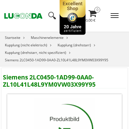
🔍︎
0,00 €
Startseite
Maschinenelemente
Kupplung (nicht elektrisch)
Kupplung (drehstarr)
Kupplung (drehstarr, nicht spezifiziert)
Siemens 2LC0450-1AD99-0AA0-ZL10L41L48L9YM0VW03X99Y95
Siemens 2LC0450-1AD99-0AA0-
ZL10L41L48L9YM0VW03X99Y95