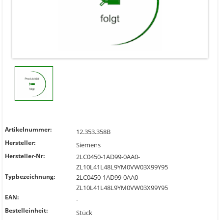
Artikelnummer:
12.353.358B
Hersteller:
Siemens
Hersteller-Nr:
2LC0450-1AD99-0AA0-
ZL10L41L48L9YM0VW03X99Y95
Typbezeichnung:
2LC0450-1AD99-0AA0-
ZL10L41L48L9YM0VW03X99Y95
EAN:
-
Bestelleinheit:
Stück