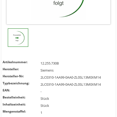
Artikelnummer:
12.255.730B
Hersteller:
Siemens
Hersteller-Nr:
2LC0310-1AA99-0AA0-ZL0SL13M0XM14
Typbezeichnung:
2LC0310-1AA99-0AA0-ZL0SL13M0XM14
EAN:
-
Bestelleinheit:
Stück
Inhaltseinheit:
Stück
Mengenstaffel:
1