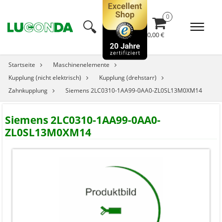
🔍︎
0,00 €
Startseite
Maschinenelemente
Kupplung (nicht elektrisch)
Kupplung (drehstarr)
Zahnkupplung
Siemens 2LC0310-1AA99-0AA0-ZL0SL13M0XM14
Siemens 2LC0310-1AA99-0AA0-
ZL0SL13M0XM14