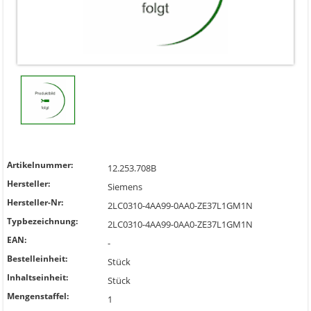
Artikelnummer:
12.253.708B
Hersteller:
Siemens
Hersteller-Nr:
2LC0310-4AA99-0AA0-ZE37L1GM1N
Typbezeichnung:
2LC0310-4AA99-0AA0-ZE37L1GM1N
EAN:
-
Bestelleinheit:
Stück
Inhaltseinheit:
Stück
Mengenstaffel:
1