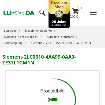
🔍︎
0,00 €
Startseite
Maschinenelemente
Kupplung (nicht elektrisch)
Kupplung (drehstarr)
Zahnkupplung
Siemens 2LC0310-4AA99-0AA0-ZE37L1GM1N
Siemens 2LC0310-4AA99-0AA0-
ZE37L1GM1N