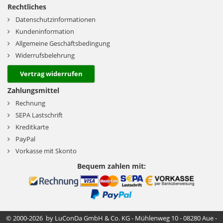
Rechtliches
Datenschutzinformationen
Kundeninformation
Allgemeine Geschäftsbedingung
Widerrufsbelehrung
Vertrag widerrufen
Zahlungsmittel
Rechnung
SEPA Lastschrift
Kreditkarte
PayPal
Vorkasse mit Skonto
Bequem zahlen mit:
© 2000-2026 by LuConDa GmbH & Co. KG - Mühlenweg 10 - 08280 Aue -