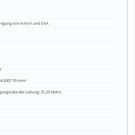
nigung von 4 m/s² und 0 kA
V
6-4:2007 35 mm²
ungsrate der Leitung: 31,25 kbit/s