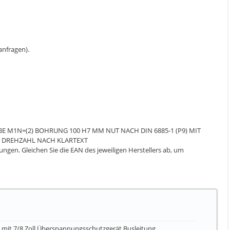
 anfragen).
UBE M1N=(2) BOHRUNG 100 H7 MM NUT NACH DIN 6885-1 (P9) MIT
D DREHZAHL NACH KLARTEXT
gen. Gleichen Sie die EAN des jeweiligen Herstellers ab, um
mit 7/8 Zoll Überspannungsschutzgerät Busleitung