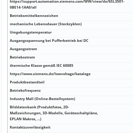
https://support.automation.siemens.com/WW/view/de/6SL3501-
0BE14-1AA0/all
Betriebsmittelkennzeichen
mechanische Lebensdauer (Steckzyklen)
Umgebungstemperatur
Ausgangsspannung bei Pufferbetrieb bei DC
Ausgangsstrom
Betriebsstrom
thermische Klasse gemäß IEC 60085
https://www.siemens.de/lowvoltage/kataloge
Produktbestandteil
Betriebsfrequenz
Industry Mall (Online-Bestellsystem)
Bilddatenbank (Produktfotos, 2D-
Maßzeichnungen, 3D-Modelle, Geräteschaltpläne,
EPLAN Makros, …)
Kontaktzuverlässigkeit