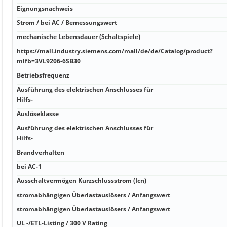
Eignungsnachweis
Strom / bei AC / Bemessungswert
mechanische Lebensdauer (Schaltspiele)
https://mall.industry.siemens.com/mall/de/de/Catalog/product?
mlfb=3VL9206-6SB30
Betriebsfrequenz
Ausführung des elektrischen Anschlusses für
Hilfs-
Auslöseklasse
Ausführung des elektrischen Anschlusses für
Hilfs-
Brandverhalten
bei AC-1
Ausschaltvermögen Kurzschlussstrom (Icn)
stromabhängigen Überlastauslösers / Anfangswert
stromabhängigen Überlastauslösers / Anfangswert
UL -/ETL-Listing / 300 V Rating