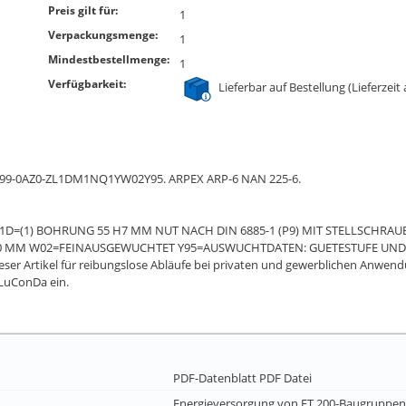
Preis gilt für:
1
Verpackungsmenge:
1
Mindestbestellmenge:
1
Verfügbarkeit:
Lieferbar auf Bestellung (Lieferzeit
7AD99-0AZ0-ZL1DM1NQ1YW02Y95. ARPEX ARP-6 NAN 225-6.
 L1D=(1) BOHRUNG 55 H7 MM NUT NACH DIN 6885-1 (P9) MIT STELLSCHRA
 500 MM W02=FEINAUSGEWUCHTET Y95=AUSWUCHTDATEN: GUETESTUFE UN
er Artikel für reibungslose Abläufe bei privaten und gewerblichen Anwendun
 LuConDa ein.
PDF-Datenblatt
PDF Datei
Energieversorgung von ET 200-Baugruppen 