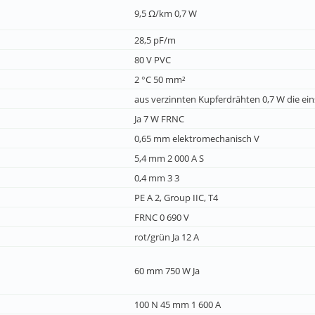
9,5 Ω/km 0,7 W
28,5 pF/m
80 V PVC
2 °C 50 mm²
aus verzinnten Kupferdrähten 0,7 W die e
Ja 7 W FRNC
0,65 mm elektromechanisch V
5,4 mm 2 000 A S
0,4 mm 3 3
PE A 2, Group IIC, T4
FRNC 0 690 V
rot/grün Ja 12 A
60 mm 750 W Ja
100 N 45 mm 1 600 A