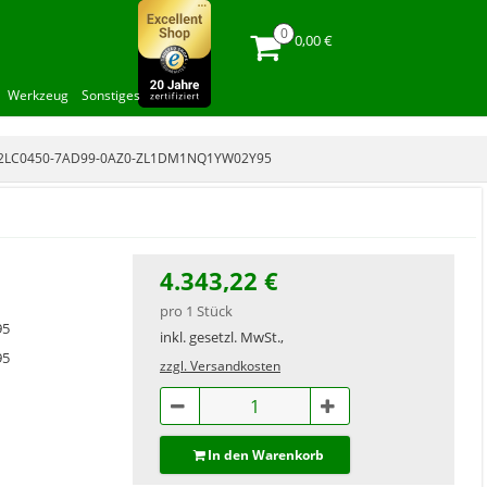
0,00 €
Werkzeug
Sonstiges
 2LC0450-7AD99-0AZ0-ZL1DM1NQ1YW02Y95
4.343,22 €
pro 1 Stück
95
inkl. gesetzl. MwSt.,
95
zzgl. Versandkosten
In den Warenkorb