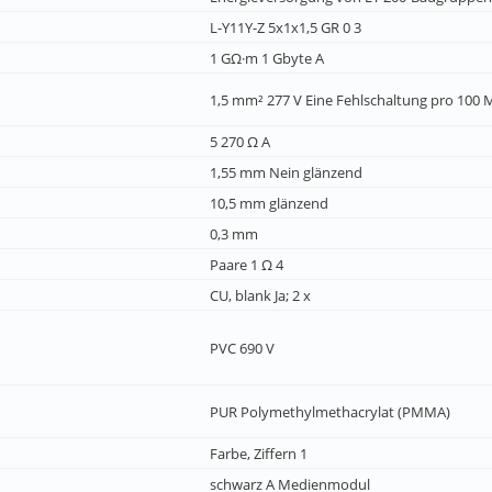
L-Y11Y-Z 5x1x1,5 GR 0 3
1 GΩ·m 1 Gbyte A
1,5 mm² 277 V Eine Fehlschaltung pro 100 M
5 270 Ω A
1,55 mm Nein glänzend
10,5 mm glänzend
0,3 mm
Paare 1 Ω 4
CU, blank Ja; 2 x
PVC 690 V
PUR Polymethylmethacrylat (PMMA)
Farbe, Ziffern 1
schwarz A Medienmodul