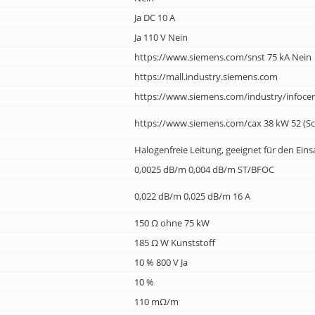
Ja DC 10 A
Ja 110 V Nein
https://www.siemens.com/snst 75 kA Nein
https://mall.industry.siemens.com
https://www.siemens.com/industry/infocente
https://www.siemens.com/cax 38 kW 52 (Sch
Halogenfreie Leitung, geeignet für den Ei
0,0025 dB/m 0,004 dB/m ST/BFOC
0,022 dB/m 0,025 dB/m 16 A
150 Ω ohne 75 kW
185 Ω W Kunststoff
10 % 800 V Ja
10 %
110 mΩ/m