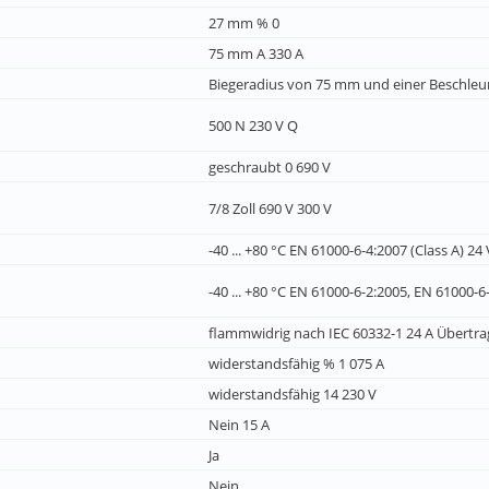
27 mm % 0
75 mm A 330 A
Biegeradius von 75 mm und einer Beschleu
500 N 230 V Q
geschraubt 0 690 V
7/8 Zoll 690 V 300 V
-40 ... +80 °C EN 61000-6-4:2007 (Class A) 24 
-40 ... +80 °C EN 61000-6-2:2005, EN 61000-
flammwidrig nach IEC 60332-1 24 A Übertrag
widerstandsfähig % 1 075 A
widerstandsfähig 14 230 V
Nein 15 A
Ja
Nein