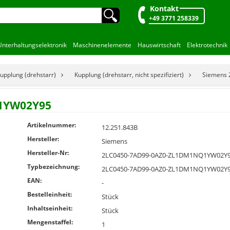
Kontakt
🔍︎
+49 3771 258339
Unterhaltungselektronik
Maschinenelemente
Hauswirtschaft
Elektrotechnik
upplung (drehstarr)
Kupplung (drehstarr, nicht spezifiziert)
Siemens
1YW02Y95
Artikelnummer:
12.251.843B
Hersteller:
Siemens
Hersteller-Nr:
2LC0450-7AD99-0AZ0-ZL1DM1NQ1YW02Y
Typbezeichnung:
2LC0450-7AD99-0AZ0-ZL1DM1NQ1YW02Y
EAN:
-
Bestelleinheit:
Stück
Inhaltseinheit:
Stück
Mengenstaffel:
1