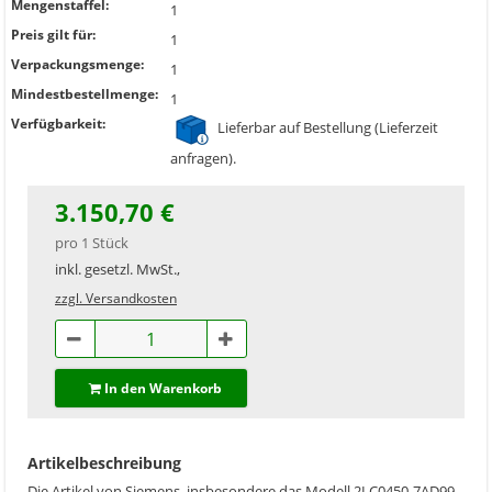
Mengenstaffel:
1
Preis gilt für:
1
Verpackungsmenge:
1
Mindestbestellmenge:
1
Verfügbarkeit:
Lieferbar auf Bestellung (Lieferzeit
anfragen).
3.150,70 €
pro 1 Stück
inkl. gesetzl. MwSt.,
zzgl. Versandkosten
In den Warenkorb
Artikelbeschreibung
Die Artikel von Siemens, insbesondere das Modell 2LC0450-7AD99-