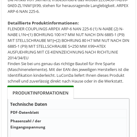
0AE0-ZL1NM1JX99, stehen für herausragende Langlebigkeit. ARPEX
ARP-6 NAN 225-6.
Detaillierte Produktinformationen:
FLENDER COUPLINGS ARPEX ARP-6 NAN 225-6 (1) N-NABE (2) N-
NABE L1N=(1) BOHRUNG 100 H7 MM NUT NACH DIN 6885-1 (P9)
MIT STELLSCHRAUBE M1J=(2) BOHRUNG 80 H7 MM NUT NACH DIN
6885-1 (P9) MIT STELLSCHRAUBE S=250 MM X99=ATEX
AUSFUEHRUNG MIT CE-KENNZEICHNUNG NACH RICHTLINIE
2014/34/EU
Finden Sie bei uns genau das richtige Bauteil für Ihre Sparte
(Maschinenelemente). Mit der EAN des jeweiligen Herstellers ist die
Identifikation kinderleicht. LuConDa liefert Ihnen dieses Produkt
schnell und zuverlässig direkt nach Hause oder in die Werkstatt.
PRODUKTINFORMATIONEN
Technische Daten
PDF-Datenblatt
PDF-
Phasenzahl / der
Ener
Eingangsspannung
mit 
Busl