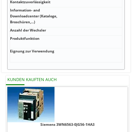
Kontaktzuverlässigkeit
100 
Information- and
Downloadcenter (Kataloge,
-25 
Broschüren,…)
Anzahl der Wechsler
-25 .
Produktfunktion
Elek
Prüf
Eignung zur Verwendung
flam
IEC 
KUNDEN KAUFTEN AUCH
Siemens 3WN6563-0JG56-1HA3