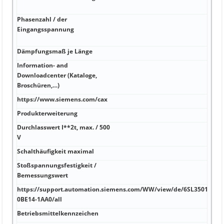
Ste
Phasenzahl / der
Halo
Eingangsspannung
in 
Busl
Dämpfungsmaß je Länge
0,00
Information- and
Downloadcenter (Kataloge,
0,02
Broschüren,…)
https://www.siemens.com/cax
150 
Produkterweiterung
185 
Durchlasswert I**2t, max. / 500
10 %
V
Schalthäufigkeit maximal
10 
Stoßspannungsfestigkeit /
110
Bemessungswert
https://support.automation.siemens.com/WW/view/de/6SL3501-
9,5 
0BE14-1AA0/all
Betriebsmittelkennzeichen
28,5