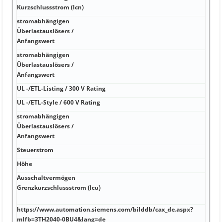
wide
Kurzschlussstrom (Icn)
stromabhängigen
Überlastauslösers /
Nein
Anfangswert
stromabhängigen
Überlastauslösers /
Ja
Anfangswert
UL -/ETL-Listing / 300 V Rating
Nei
UL -/ETL-Style / 600 V Rating
Ja D
stromabhängigen
Überlastauslösers /
Ja 1
Anfangswert
Steuerstrom
http
Höhe
http
Ausschaltvermögen
http
Grenzkurzschlussstrom (Icu)
70 d
40 d
https://www.automation.siemens.com/bilddb/cax_de.aspx?
http
mlfb=3TH2040-0BU4&lang=de
(Sch