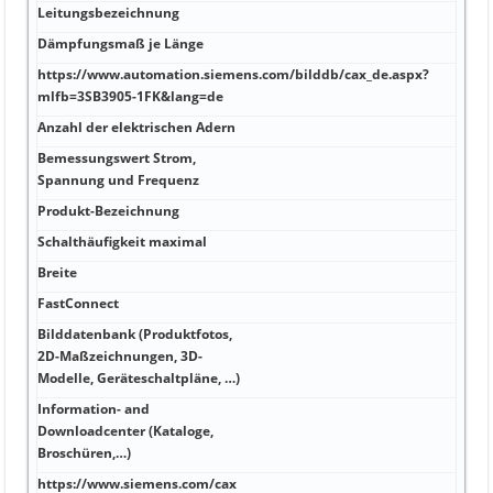
Leitungsbezeichnung
L-Y1
Dämpfungsmaß je Länge
1 GΩ
https://www.automation.siemens.com/bilddb/cax_de.aspx?
1,5 
mlfb=3SB3905-1FK&lang=de
(17 
Anzahl der elektrischen Adern
5 27
Bemessungswert Strom,
1,55
Spannung und Frequenz
Produkt-Bezeichnung
10,5
Schalthäufigkeit maximal
0,3
Breite
Paar
FastConnect
CU, 
Bilddatenbank (Produktfotos,
2D-Maßzeichnungen, 3D-
PVC 
Modelle, Geräteschaltpläne, …)
Information- and
Downloadcenter (Kataloge,
PUR
Broschüren,…)
https://www.siemens.com/cax
Farb