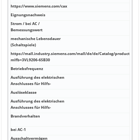
https://www.siemens.com/cax
sch
Eignungsnachweis
27 
Strom / bei AC /
75 m
Bemessungswert
mechanische Lebensdauer
Bieg
(Schaltspiele)
Besc
https://mall.industry.siemens.com/mall/de/de/Catalog/product?
500 
mlfb=3VL9206-6SB30
Betriebsfrequenz
gesc
Ausführung des elektrischen
7/8 
Anschlusses für Hilfs-
Auslöseklasse
-40 
Ausführung des elektrischen
-40 
Anschlusses für Hilfs-
4:20
Brandverhalten
flam
Über
bei AC-1
wide
Ausschaltvermögen