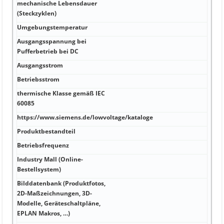
mechanische Lebensdauer
80 V
(Steckzyklen)
Umgebungstemperatur
2 °C
Ausgangsspannung bei
aus 
Pufferbetrieb bei DC
eins
Ausgangsstrom
Ja 7
Betriebsstrom
0,65
thermische Klasse gemäß IEC
5,4 
60085
https://www.siemens.de/lowvoltage/kataloge
0,4 
Produktbestandteil
PE A
Betriebsfrequenz
FRNC
Industry Mall (Online-
rot/
Bestellsystem)
Bilddatenbank (Produktfotos,
2D-Maßzeichnungen, 3D-
60 m
Modelle, Geräteschaltpläne,
EPLAN Makros, …)