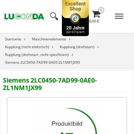
🔍︎
0,00 €
Startseite
Maschinenelemente
Kupplung (nicht elektrisch)
Kupplung (drehstarr)
Kupplung (drehstarr, nicht spezifiziert)
Siemens 2LC0450-7AD99-0AE0-ZL1NM1JX99
Siemens 2LC0450-7AD99-0AE0-
ZL1NM1JX99