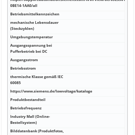
9,5 
0BE14-1AA0/all
Betriebsmittelkennzeichen
28,5
mechanische Lebensdauer
80 V
(Steckzyklen)
Umgebungstemperatur
2 °C
Ausgangsspannung bei
aus 
Pufferbetrieb bei DC
eins
Ausgangsstrom
Ja 7
Betriebsstrom
0,65
thermische Klasse gemäß IEC
5,4 
60085
https://www.siemens.de/lowvoltage/kataloge
0,4 
Produktbestandteil
PE A
Betriebsfrequenz
FRNC
Industry Mall (Online-
rot/
Bestellsystem)
Bilddatenbank (Produktfotos,