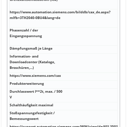
70 d
40 d
https://www.automation.siemens.com/bilddb/cax_de.aspx?
http
mlfb=3TH2040-0BU4&lang=de
(Sch
Ste
Phasenzahl / der
Halo
Eingangsspannung
in 
Busl
Dämpfungsmaß je Länge
0,00
Information- and
Downloadcenter (Kataloge,
0,02
Broschüren,…)
https://www.siemens.com/cax
150 
Produkterweiterung
185 
Durchlasswert I**2t, max. / 500
10 %
V
Schalthäufigkeit maximal
10 
Stoßspannungsfestigkeit /
110
Bemessungswert
https://support.automation.siemens.com/WW/view/de/6SL3501-