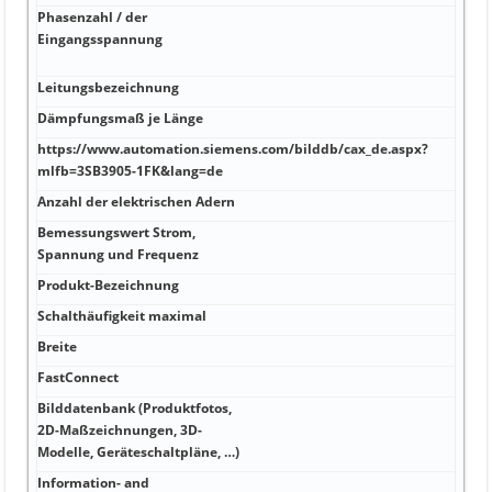
Phasenzahl / der
Ener
Eingangsspannung
mit 
Busl
Leitungsbezeichnung
L-Y1
Dämpfungsmaß je Länge
1 GΩ
https://www.automation.siemens.com/bilddb/cax_de.aspx?
1,5 
mlfb=3SB3905-1FK&lang=de
(17 
Anzahl der elektrischen Adern
5 27
Bemessungswert Strom,
1,55
Spannung und Frequenz
Produkt-Bezeichnung
10,5
Schalthäufigkeit maximal
0,3
Breite
Paar
FastConnect
CU, 
Bilddatenbank (Produktfotos,
2D-Maßzeichnungen, 3D-
PVC 
Modelle, Geräteschaltpläne, …)
Information- and