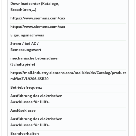
Downloadcenter (Kataloge,
PUR
Broschüren,…)
https://www.siemens.com/cax
Farb
https://www.siemens.com/cax
sch
Eignungsnachweis
27 
Strom / bei AC /
75 m
Bemessungswert
mechanische Lebensdauer
Bieg
(Schaltspiele)
Besc
https://mall.industry.siemens.com/mall/de/de/Catalog/product?
500 
mlfb=3VL9206-6SB30
Betriebsfrequenz
gesc
Ausführung des elektrischen
7/8 
Anschlusses für Hilfs-
Auslöseklasse
-40 
Ausführung des elektrischen
-40 
Anschlusses für Hilfs-
4:20
Brandverhalten
flam