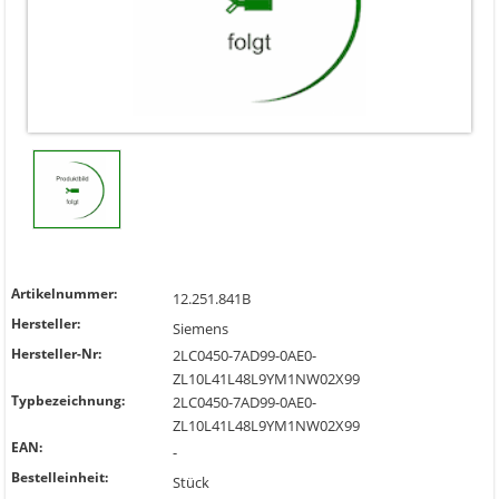
Artikelnummer:
12.251.841B
Hersteller:
Siemens
Hersteller-Nr:
2LC0450-7AD99-0AE0-
ZL10L41L48L9YM1NW02X99
Typbezeichnung:
2LC0450-7AD99-0AE0-
ZL10L41L48L9YM1NW02X99
EAN:
-
Bestelleinheit:
Stück