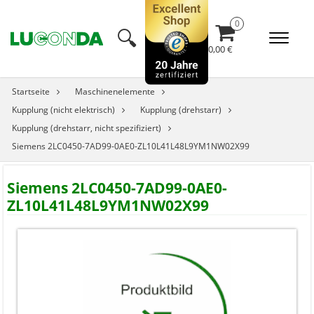
🔍︎
0,00 €
Startseite
Maschinenelemente
Kupplung (nicht elektrisch)
Kupplung (drehstarr)
Kupplung (drehstarr, nicht spezifiziert)
Siemens 2LC0450-7AD99-0AE0-ZL10L41L48L9YM1NW02X99
Siemens 2LC0450-7AD99-0AE0-
ZL10L41L48L9YM1NW02X99