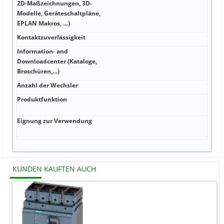
2D-Maßzeichnungen, 3D-
60 m
Modelle, Geräteschaltpläne,
EPLAN Makros, …)
Kontaktzuverlässigkeit
100 
Information- and
Downloadcenter (Kataloge,
-25 
Broschüren,…)
Anzahl der Wechsler
-25 .
Produktfunktion
Elek
Prüf
Eignung zur Verwendung
flam
IEC 
KUNDEN KAUFTEN AUCH