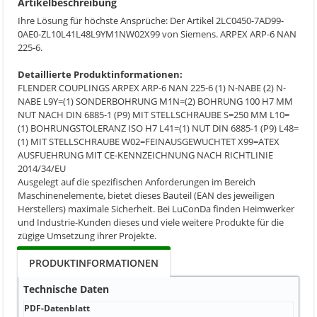
Artikelbeschreibung
Ihre Lösung für höchste Ansprüche: Der Artikel 2LC0450-7AD99-
0AE0-ZL10L41L48L9YM1NW02X99 von Siemens. ARPEX ARP-6 NAN
225-6.
Detaillierte Produktinformationen:
FLENDER COUPLINGS ARPEX ARP-6 NAN 225-6 (1) N-NABE (2) N-
NABE L9Y=(1) SONDERBOHRUNG M1N=(2) BOHRUNG 100 H7 MM
NUT NACH DIN 6885-1 (P9) MIT STELLSCHRAUBE S=250 MM L10=
(1) BOHRUNGSTOLERANZ ISO H7 L41=(1) NUT DIN 6885-1 (P9) L48=
(1) MIT STELLSCHRAUBE W02=FEINAUSGEWUCHTET X99=ATEX
AUSFUEHRUNG MIT CE-KENNZEICHNUNG NACH RICHTLINIE
2014/34/EU
Ausgelegt auf die spezifischen Anforderungen im Bereich
Maschinenelemente, bietet dieses Bauteil (EAN des jeweiligen
Herstellers) maximale Sicherheit. Bei LuConDa finden Heimwerker
und Industrie-Kunden dieses und viele weitere Produkte für die
zügige Umsetzung ihrer Projekte.
PRODUKTINFORMATIONEN
Technische Daten
PDF-Datenblatt
PDF-