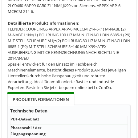
2LC0460-6AP99-0AB0-ZL1NM1JX99 von Siemens. ARPEX ARP-6
MCECM 214-6.
Detaillierte Produktinformationen:
FLENDER COUPLINGS ARPEX ARP-6 MCECM 214-6 (1) M-NABE (2)
M-NABE L1N=(1) BOHRUNG 100 H7 MM NUT NACH DIN 6885-1 (P9)
MIT STELLSCHRAUBE M1J=(2) BOHRUNG 80 H7 MM NUT NACH DIN
6885-1 (P9) MIT STELLSCHRAUBE S=140 MM X99=ATEX
AUSFUEHRUNG MIT CE-KENNZEICHNUNG NACH RICHTLINIE
2014/34/EU
Speziell entwickelt für den Einsatz im Fachbereich
Maschinenelemente, besticht dieses Produkt (EAN des jeweiligen
Herstellers) durch hohe Passgenauigkeit und robuste
Verarbeitung. Ideal für ambitionierte Bastler und Industrie-
Experten. Bestellen Sie jetzt bequem online bei LuConDa.
PRODUKTINFORMATIONEN
Technische Daten
PDF-Datenblatt
PDF-
Phasenzahl / der
Ener
Eingangsspannung
mit 