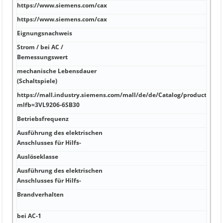
https://www.siemens.com/cax
Farb
https://www.siemens.com/cax
sch
Eignungsnachweis
27 
Strom / bei AC /
75 m
Bemessungswert
mechanische Lebensdauer
Bieg
(Schaltspiele)
Besc
https://mall.industry.siemens.com/mall/de/de/Catalog/product?
500 
mlfb=3VL9206-6SB30
Betriebsfrequenz
gesc
Ausführung des elektrischen
7/8 
Anschlusses für Hilfs-
Auslöseklasse
-40 
Ausführung des elektrischen
-40 
Anschlusses für Hilfs-
4:20
Brandverhalten
flam
Über
bei AC-1
wide