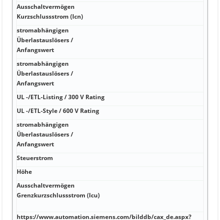
Ausschaltvermögen
wide
Kurzschlussstrom (Icn)
stromabhängigen
Überlastauslösers /
Nein
Anfangswert
stromabhängigen
Überlastauslösers /
Ja
Anfangswert
UL -/ETL-Listing / 300 V Rating
Nei
UL -/ETL-Style / 600 V Rating
Ja D
stromabhängigen
Überlastauslösers /
Ja 1
Anfangswert
Steuerstrom
http
Höhe
http
Ausschaltvermögen
http
Grenzkurzschlussstrom (Icu)
70 d
40 d
https://www.automation.siemens.com/bilddb/cax_de.aspx?
http