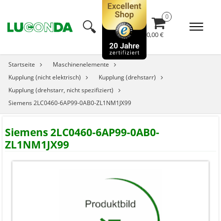
🔍︎
0,00 €
Startseite
Maschinenelemente
Kupplung (nicht elektrisch)
Kupplung (drehstarr)
Kupplung (drehstarr, nicht spezifiziert)
Siemens 2LC0460-6AP99-0AB0-ZL1NM1JX99
Siemens 2LC0460-6AP99-0AB0-
ZL1NM1JX99