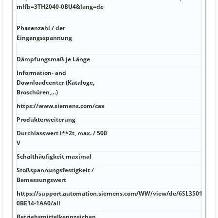
mlfb=3TH2040-0BU4&lang=de
(Sch
Ste
Phasenzahl / der
Halo
Eingangsspannung
in 
Busl
Dämpfungsmaß je Länge
0,00
Information- and
Downloadcenter (Kataloge,
0,02
Broschüren,…)
https://www.siemens.com/cax
150 
Produkterweiterung
185 
Durchlasswert I**2t, max. / 500
10 %
V
Schalthäufigkeit maximal
10 
Stoßspannungsfestigkeit /
110
Bemessungswert
https://support.automation.siemens.com/WW/view/de/6SL3501-
9,5 
0BE14-1AA0/all
Betriebsmittelkennzeichen