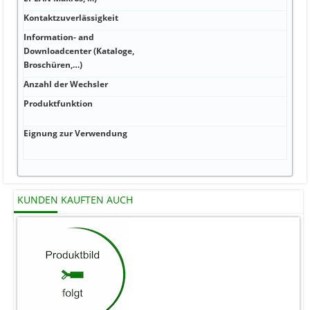
Kontaktzuverlässigkeit
100 
Information- and
Downloadcenter (Kataloge,
-25 
Broschüren,…)
Anzahl der Wechsler
-25 .
Produktfunktion
Elek
Prüf
Eignung zur Verwendung
flam
IEC 
KUNDEN KAUFTEN AUCH