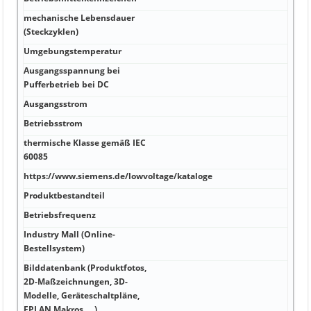
28,5
mechanische Lebensdauer
80 V
(Steckzyklen)
Umgebungstemperatur
2 °C
Ausgangsspannung bei
aus 
Pufferbetrieb bei DC
eins
Ausgangsstrom
Ja 7
Betriebsstrom
0,65
thermische Klasse gemäß IEC
5,4 
60085
https://www.siemens.de/lowvoltage/kataloge
0,4 
Produktbestandteil
PE A
Betriebsfrequenz
FRNC
Industry Mall (Online-
rot/
Bestellsystem)
Bilddatenbank (Produktfotos,
2D-Maßzeichnungen, 3D-
60 m
Modelle, Geräteschaltpläne,
EPLAN Makros, …)