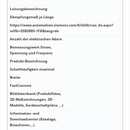
Busl
Leitungsbezeichnung
L-Y1
Dämpfungsmaß je Länge
1 GΩ
https://www.automation.siemens.com/bilddb/cax_de.aspx?
1,5 
mlfb=3SB3905-1FK&lang=de
(17 
Anzahl der elektrischen Adern
5 27
Bemessungswert Strom,
1,55
Spannung und Frequenz
Produkt-Bezeichnung
10,5
Schalthäufigkeit maximal
0,3
Breite
Paar
FastConnect
CU, 
Bilddatenbank (Produktfotos,
2D-Maßzeichnungen, 3D-
PVC 
Modelle, Geräteschaltpläne, …)
Information- and
Downloadcenter (Kataloge,
PUR
Broschüren,…)