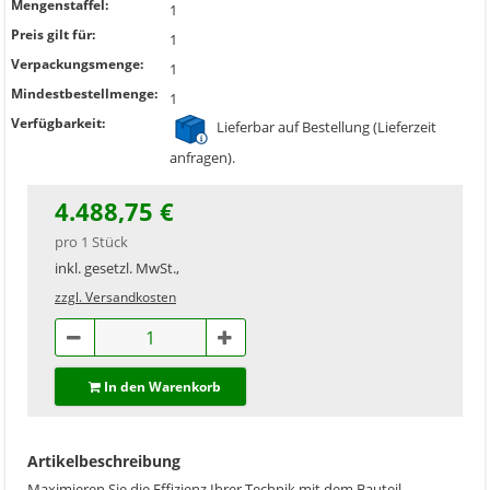
Mengenstaffel:
1
Preis gilt für:
1
Verpackungsmenge:
1
Mindestbestellmenge:
1
Verfügbarkeit:
Lieferbar auf Bestellung (Lieferzeit
anfragen).
4.488,75 €
pro 1 Stück
inkl. gesetzl. MwSt.,
zzgl. Versandkosten
In den Warenkorb
Artikelbeschreibung
Maximieren Sie die Effizienz Ihrer Technik mit dem Bauteil