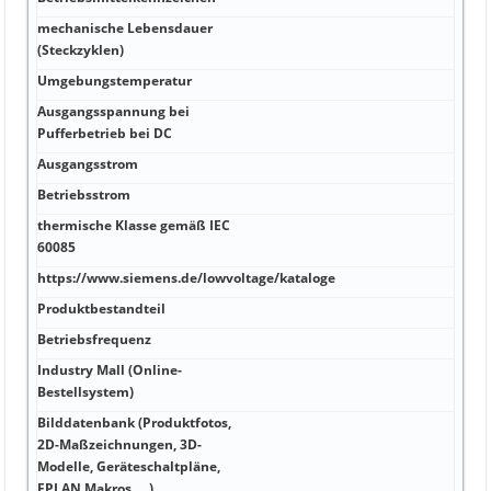
28,5
mechanische Lebensdauer
80 V
(Steckzyklen)
Umgebungstemperatur
2 °C
Ausgangsspannung bei
aus 
Pufferbetrieb bei DC
eins
Ausgangsstrom
Ja 7
Betriebsstrom
0,65
thermische Klasse gemäß IEC
5,4 
60085
https://www.siemens.de/lowvoltage/kataloge
0,4 
Produktbestandteil
PE A
Betriebsfrequenz
FRNC
Industry Mall (Online-
rot/
Bestellsystem)
Bilddatenbank (Produktfotos,
2D-Maßzeichnungen, 3D-
60 m
Modelle, Geräteschaltpläne,
EPLAN Makros, …)