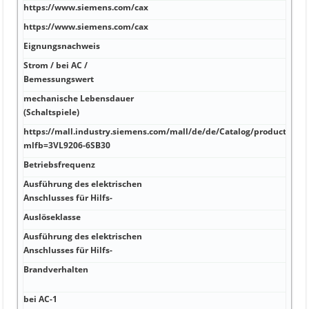
https://www.siemens.com/cax
Farb
https://www.siemens.com/cax
sch
Eignungsnachweis
27 
Strom / bei AC /
75 m
Bemessungswert
mechanische Lebensdauer
Bieg
(Schaltspiele)
Besc
https://mall.industry.siemens.com/mall/de/de/Catalog/product?
500 
mlfb=3VL9206-6SB30
Betriebsfrequenz
gesc
Ausführung des elektrischen
7/8 
Anschlusses für Hilfs-
Auslöseklasse
-40 
Ausführung des elektrischen
-40 
Anschlusses für Hilfs-
4:20
Brandverhalten
flam
Über
bei AC-1
wide