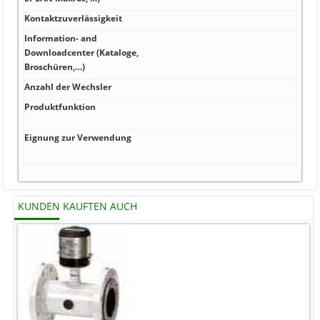
Kontaktzuverlässigkeit
100 
Information- and
Downloadcenter (Kataloge,
-25 
Broschüren,…)
Anzahl der Wechsler
-25 .
Produktfunktion
Elek
Prüf
Eignung zur Verwendung
flam
IEC 
KUNDEN KAUFTEN AUCH