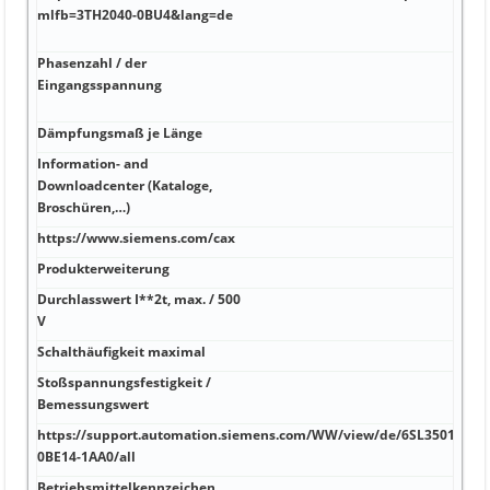
mlfb=3TH2040-0BU4&lang=de
(Sch
Ste
Phasenzahl / der
Halo
Eingangsspannung
in 
Busl
Dämpfungsmaß je Länge
0,00
Information- and
Downloadcenter (Kataloge,
0,02
Broschüren,…)
https://www.siemens.com/cax
150 
Produkterweiterung
185 
Durchlasswert I**2t, max. / 500
10 %
V
Schalthäufigkeit maximal
10 
Stoßspannungsfestigkeit /
110
Bemessungswert
https://support.automation.siemens.com/WW/view/de/6SL3501-
9,5 
0BE14-1AA0/all
Betriebsmittelkennzeichen