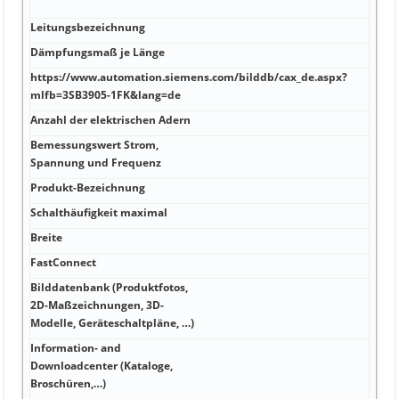
Busl
Leitungsbezeichnung
L-Y1
Dämpfungsmaß je Länge
1 GΩ
https://www.automation.siemens.com/bilddb/cax_de.aspx?
1,5 
mlfb=3SB3905-1FK&lang=de
(17 
Anzahl der elektrischen Adern
5 27
Bemessungswert Strom,
1,55
Spannung und Frequenz
Produkt-Bezeichnung
10,5
Schalthäufigkeit maximal
0,3
Breite
Paar
FastConnect
CU, 
Bilddatenbank (Produktfotos,
2D-Maßzeichnungen, 3D-
PVC 
Modelle, Geräteschaltpläne, …)
Information- and
Downloadcenter (Kataloge,
PUR
Broschüren,…)