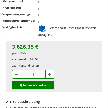
Mengenstaffel:
1
Preis gilt für:
1
Verpackungsmenge:
1
Mindestbestellmenge:
1
Verfügbarkeit:
Lieferbar auf Bestellung (Lieferzeit
anfragen).
3.626,35 €
pro 1 Stück
inkl. gesetzl. MwSt.,
zzgl. Versandkosten
In den Warenkorb
Artikelbeschreibung
Für Projekte im Bereich Maschinenelemente empfehlen wir den