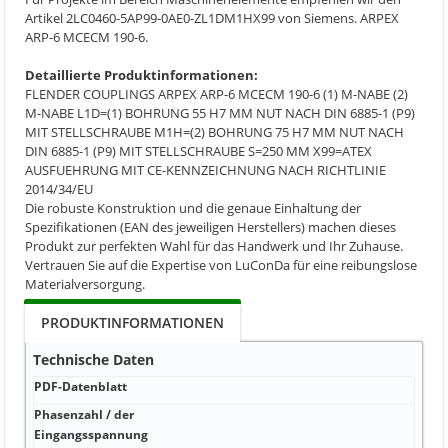
Artikel 2LC0460-5AP99-0AE0-ZL1DM1HX99 von Siemens. ARPEX
ARP-6 MCECM 190-6.
Detaillierte Produktinformationen:
FLENDER COUPLINGS ARPEX ARP-6 MCECM 190-6 (1) M-NABE (2)
M-NABE L1D=(1) BOHRUNG 55 H7 MM NUT NACH DIN 6885-1 (P9)
MIT STELLSCHRAUBE M1H=(2) BOHRUNG 75 H7 MM NUT NACH
DIN 6885-1 (P9) MIT STELLSCHRAUBE S=250 MM X99=ATEX
AUSFUEHRUNG MIT CE-KENNZEICHNUNG NACH RICHTLINIE
2014/34/EU
Die robuste Konstruktion und die genaue Einhaltung der
Spezifikationen (EAN des jeweiligen Herstellers) machen dieses
Produkt zur perfekten Wahl für das Handwerk und Ihr Zuhause.
Vertrauen Sie auf die Expertise von LuConDa für eine reibungslose
Materialversorgung.
PRODUKTINFORMATIONEN
Technische Daten
PDF-Datenblatt
PDF-
Phasenzahl / der
Ener
Eingangsspannung
mit 