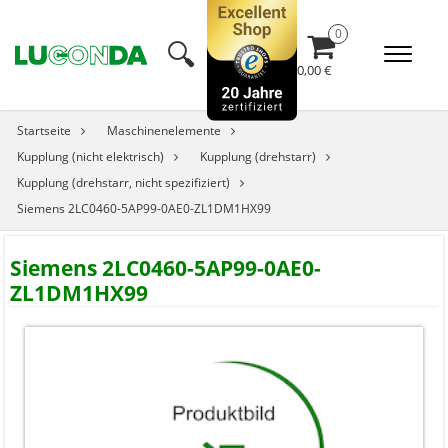
🔍︎
0,00 €
Startseite
Maschinenelemente
Kupplung (nicht elektrisch)
Kupplung (drehstarr)
Kupplung (drehstarr, nicht spezifiziert)
Siemens 2LC0460-5AP99-0AE0-ZL1DM1HX99
Siemens 2LC0460-5AP99-0AE0-
ZL1DM1HX99