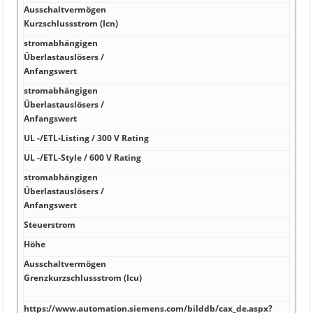
Ausschaltvermögen
wide
Kurzschlussstrom (Icn)
stromabhängigen
Überlastauslösers /
Nein
Anfangswert
stromabhängigen
Überlastauslösers /
Ja
Anfangswert
UL -/ETL-Listing / 300 V Rating
Nei
UL -/ETL-Style / 600 V Rating
Ja D
stromabhängigen
Überlastauslösers /
Ja 1
Anfangswert
Steuerstrom
http
Höhe
http
Ausschaltvermögen
http
Grenzkurzschlussstrom (Icu)
70 d
40 d
https://www.automation.siemens.com/bilddb/cax_de.aspx?
http