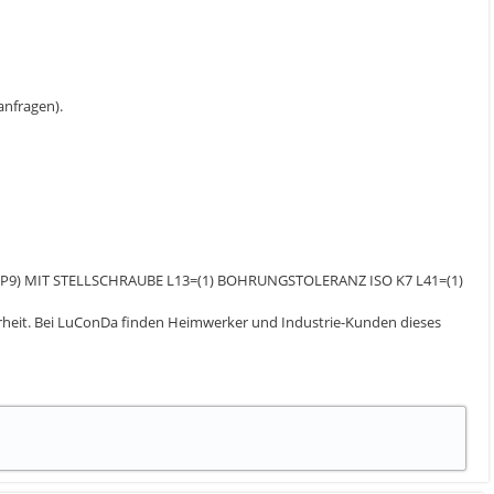
 anfragen).
(P9) MIT STELLSCHRAUBE L13=(1) BOHRUNGSTOLERANZ ISO K7 L41=(1)
herheit. Bei LuConDa finden Heimwerker und Industrie-Kunden dieses