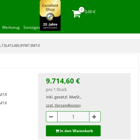
0,00 €
Werkzeug
Sonstiges
ZL13L41L48L9YM13M1X
9.714,60 €
pro 1 Stück
3M1X
inkl. gesetzl. MwSt.,
3M1X
zzgl. Versandkosten
In den Warenkorb