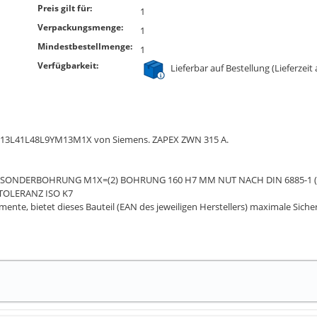
Preis gilt für:
1
Verpackungsmenge:
1
Mindestbestellmenge:
1
Verfügbarkeit:
Lieferbar auf Bestellung (Lieferzeit
-ZL13L41L48L9YM13M1X von Siemens. ZAPEX ZWN 315 A.
Y=(1) SONDERBOHRUNG M1X=(2) BOHRUNG 160 H7 MM NUT NACH DIN 6885-1 
STOLERANZ ISO K7
ente, bietet dieses Bauteil (EAN des jeweiligen Herstellers) maximale Sic