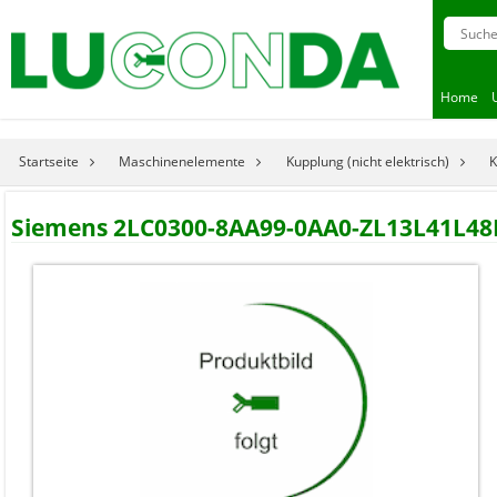
Home
Startseite
Maschinenelemente
Kupplung (nicht elektrisch)
K
Siemens 2LC0300-8AA99-0AA0-ZL13L41L