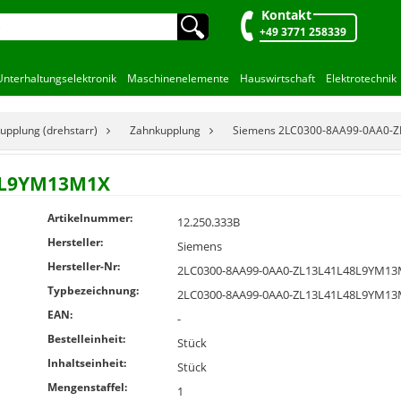
Kontakt
🔍︎
+49 3771 258339
Unterhaltungselektronik
Maschinenelemente
Hauswirtschaft
Elektrotechnik
upplung (drehstarr)
Zahnkupplung
Siemens 2LC0300-8AA99-0AA0-
48L9YM13M1X
Artikelnummer:
12.250.333B
Hersteller:
Siemens
Hersteller-Nr:
2LC0300-8AA99-0AA0-ZL13L41L48L9YM1
Typbezeichnung:
2LC0300-8AA99-0AA0-ZL13L41L48L9YM1
EAN:
-
Bestelleinheit:
Stück
Inhaltseinheit:
Stück
Mengenstaffel:
1