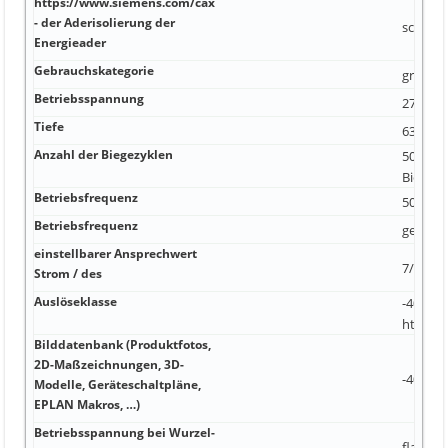
https://www.siemens.com/cax
- der Aderisolierung der
schwar
Energieader
Gebrauchskategorie
grau
Betriebsspannung
27 mm
Tiefe
63 mm 
Anzahl der Biegezyklen
5000000
Biegezy
Betriebsfrequenz
500 N 1
Betriebsfrequenz
geschra
einstellbarer Ansprechwert
7/8 Zoll 
Strom / des
Auslöseklasse
-40 ... +
https:
Bilddatenbank (Produktfotos,
2D-Maßzeichnungen, 3D-
-40 ... 
Modelle, Geräteschaltpläne,
EPLAN Makros, …)
Betriebsspannung bei Wurzel-
flammwi