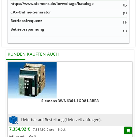
https://www.siemens.de/lowvoltage/kataloge
0,4 mm 
CAx-Online-Generator
PE 2 A 
Betriebsfrequenz
FRNC 55
Betriebsspannung
rot/grü
KUNDEN KAUFTEN AUCH
Siemens 3WN6361-1GD81-3BB3
Lieferbar auf Bestellung (Lieferzeit anfragen).
7.354,92 €
7.354,92 € pro 1 Stück
inkl. gesetzl. MwSt.