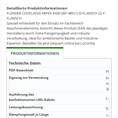
Detaillierte Produktinformationen:
FLENDER COUPLINGS ARPEX K430 DEF 480 (1) D-FLANSCH (2) F-
FLANSCH
Speziell entwickelt für den Einsatz im Fachbereich
Maschinenelemente, besticht dieses Produkt (EAN des jeweiligen
Herstellers) durch hohe Passgenauigkeit und robuste
Verarbeitung. Ideal für ambitionierte Bastler und Industrie-
Experten. Bestellen Sie jetzt bequem online bei LuConDa.
PRODUKTINFORMATIONEN
Technische Daten
PDF-Datenblatt
PDF-Dat
Eignung zur Verwendung
Energi
mit 7/8
300, X-
Ausführung des
L-Y11Y-
konfektionierten LWL-Kabels
Leitungsbezeichnung
0,3 m U
Dämpfungsmaß je Länge
1 GΩ·m