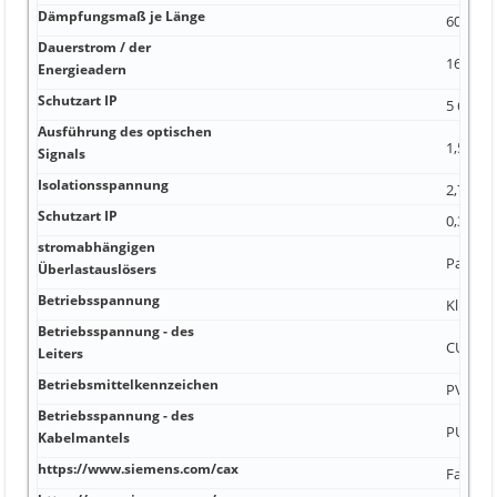
Dämpfungsmaß je Länge
600 V 30
Dauerstrom / der
16 A 10
Energieadern
Schutzart IP
5 690 V
Ausführung des optischen
1,55 m
Signals
Isolationsspannung
2,73 m
Schutzart IP
0,3 mm
stromabhängigen
Paare
Überlastauslösers
Betriebsspannung
Kl.5
Betriebsspannung - des
CU, bla
Leiters
Betriebsmittelkennzeichen
PVC
Betriebsspannung - des
PUR
Kabelmantels
https://www.siemens.com/cax
Farbe, Z