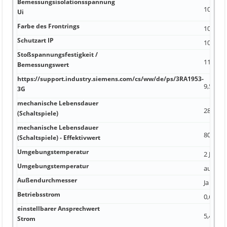
Bemessungsisolationsspannung
10 % 80
Ui
Farbe des Frontrings
10 %
Schutzart IP
10 %
Stoßspannungsfestigkeit /
110 m
Bemessungswert
https://support.industry.siemens.com/cs/ww/de/ps/3RA1953-
9,5 Ω/k
3G
mechanische Lebensdauer
28,5 pF
(Schaltspiele)
mechanische Lebensdauer
80 V
(Schaltspiele) - Effektivwert
Umgebungstemperatur
2 Ja PU
Umgebungstemperatur
aus ver
Außendurchmesser
Ja 50 H
Betriebsstrom
0,65 m
einstellbarer Ansprechwert
5,4 mm 
Strom