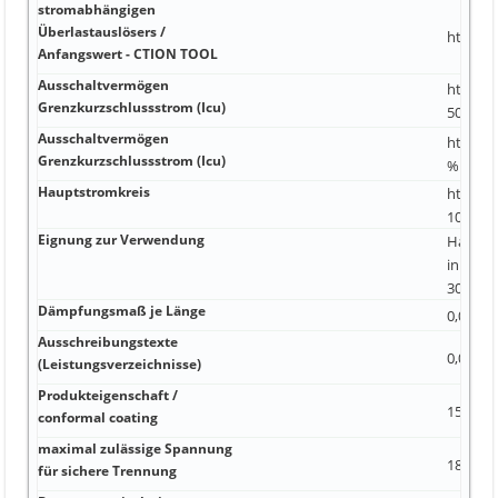
stromabhängigen
Überlastauslösers /
https:
Anfangswert - CTION TOOL
Ausschaltvermögen
https:
Grenzkurzschlussstrom (Icu)
50 kA
Ausschaltvermögen
https:/
Grenzkurzschlussstrom (Icu)
% 35 kA
Hauptstromkreis
https:/
10)
Eignung zur Verwendung
Halogen
in Gebä
300, X-
Dämpfungsmaß je Länge
0,0025 
Ausschreibungstexte
0,022 d
(Leistungsverzeichnisse)
Produkteigenschaft /
150 Ω 2
conformal coating
maximal zulässige Spannung
185 Ω I
für sichere Trennung