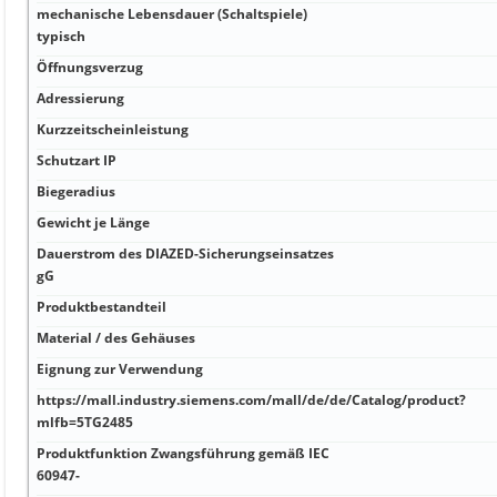
mechanische Lebensdauer (Schaltspiele)
typisch
Öffnungsverzug
Adressierung
Kurzzeitscheinleistung
Schutzart IP
Biegeradius
Gewicht je Länge
Dauerstrom des DIAZED-Sicherungseinsatzes
gG
Produktbestandteil
Material / des Gehäuses
Eignung zur Verwendung
https://mall.industry.siemens.com/mall/de/de/Catalog/product?
mlfb=5TG2485
Produktfunktion Zwangsführung gemäß IEC
60947-