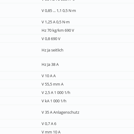
V 0,85 ... 1,1 0,5 N·m
V 1,25 A 0,5 N·m
Hz 70 kg/km 690 V
V 0,8 690 V
Hz Ja seitlich
Hz Ja 38 A
V 10 A A
V 55,5 mm A
V 2,5 A 1 000 1/h
V kA 1 000 1/h
V 35 A Anlagenschutz
V 0,7 A 6
V mm 10 A