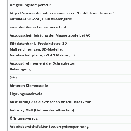
Umgebungstemperatur
https://www.automation.siemens.com/bilddb/cax_de.aspx?
mlfb=4AT3032-5CJ10-0FA0&lang=de
anschließbarer Leiterquerschnitt
Anzugsscheinleistung der Magnetspule bei AC
Bilddatenbank (Produktfotos, 2D-
Maßzeichnungen, 3D-Modelle,
Geräteschaltpläne, EPLAN Makros, …)
Anzugsdrehmoment der Schraube zur
Befestigung
(+/-)
hinteren Klemmstelle
Eignungsnachweis
Ausführung des elektrischen Anschlusses / für
Industry Mall (Online-Bestellsystem)
Öffnungsverzug
Arbeitsbereichsfaktor Steuerspeisespannung