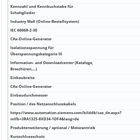
Kennzahl und Kennbuchstabe für
Schaltglieder
Industry Mall (Online-Bestellsystem)
IEC 60068-2-30
CAx-Online-Generator
Isolationsspannung für
Überspannungskategorie III
Information- and Downloadcenter (Kataloge,
Broschüren,…)
Einbaubreite
CAx-Online-Generator
Einbaudurchmesser
Position / des Netzanschlusskabels
https://www.automation.siemens.com/bilddb/cax_de.aspx?
mlfb=3RA1325-8XD34-1DF4&lang=de
Produkterweiterung / optional / Motorantrieb
Kurzschlussschutz