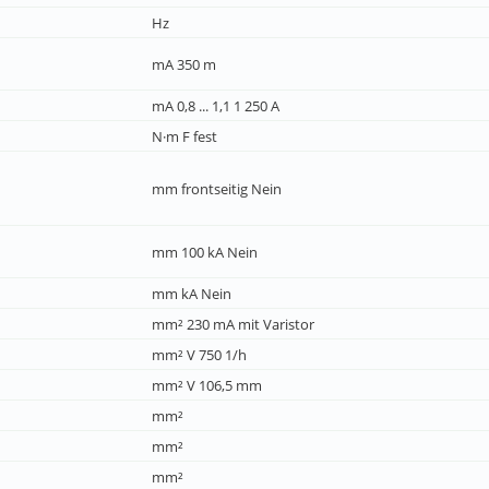
Hz
mA 350 m
mA 0,8 ... 1,1 1 250 A
N·m F fest
mm frontseitig Nein
mm 100 kA Nein
mm kA Nein
mm² 230 mA mit Varistor
mm² V 750 1/h
mm² V 106,5 mm
mm²
mm²
mm²