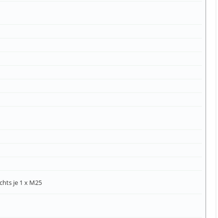
chts je 1 x M25