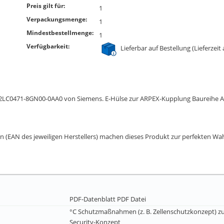
Preis gilt für:
1
Verpackungsmenge:
1
Mindestbestellmenge:
1
Verfügbarkeit:
Lieferbar auf Bestellung (Lieferzeit
el 2LC0471-8GN00-0AA0 von Siemens. E-Hülse zur ARPEX-Kupplung Baureihe
n (EAN des jeweiligen Herstellers) machen dieses Produkt zur perfekten Wah
PDF-Datenblatt
PDF Datei
°C Schutzmaßnahmen (z. B. Zellenschutzkonzept) zu 
Security-Konzept