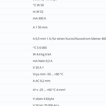
°C W S0
m W S2
mA 300 A
A 1 50 mm
A 0,5 mm 1 A; für einen Kurzschlussstrom kleiner 40
°C S 6 000
W 4,4 kg 6 kA
mA Nein 0,2 A
V 35 A 1
V/µs mm -50 ... +80 °C
A AC 9,2 mm
A²·s -25 ... +60 °C 4 mm²
V oben 4 kbyte
V 50 Hz 70 000 A²·s