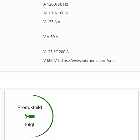
A 120 A 50 Hz
A²·s 1 A 100 A
V 135 A m
V V 50 A
V -25 °C 200 A
V 600 V https://www.siemens.com/snst