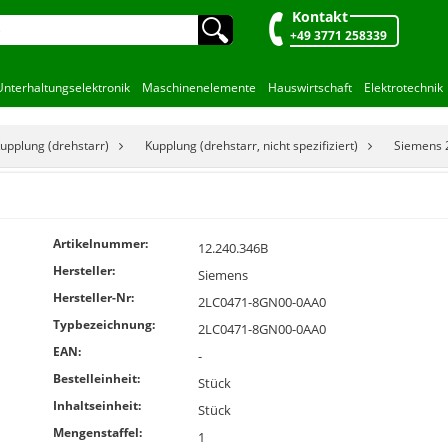
Kontakt
🔍︎
+49 3771 258339
Unterhaltungselektronik
Maschinenelemente
Hauswirtschaft
Elektrotechnik
upplung (drehstarr)
Kupplung (drehstarr, nicht spezifiziert)
Siemens
Artikelnummer:
12.240.346B
Hersteller:
Siemens
Hersteller-Nr:
2LC0471-8GN00-0AA0
Typbezeichnung:
2LC0471-8GN00-0AA0
EAN:
-
Bestelleinheit:
Stück
Inhaltseinheit:
Stück
Mengenstaffel:
1