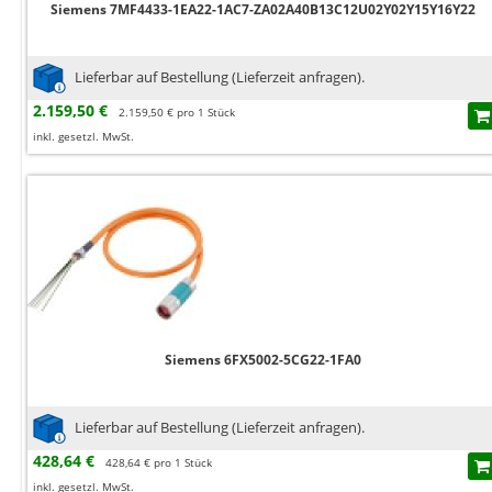
Siemens 7MF4433-1EA22-1AC7-ZA02A40B13C12U02Y02Y15Y16Y22
Lieferbar auf Bestellung (Lieferzeit anfragen).
2.159,50 €
2.159,50 € pro 1 Stück
inkl. gesetzl. MwSt.
Siemens 6FX5002-5CG22-1FA0
Lieferbar auf Bestellung (Lieferzeit anfragen).
428,64 €
428,64 € pro 1 Stück
inkl. gesetzl. MwSt.