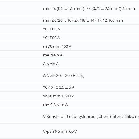
mm 2x (0,5 ... 1,5 mm²), 2x (0,75 ... 2,5 mm²) 45 mm
mm 2x (20 ... 16), 2x (18 ... 14), 1x 12 160 mm
°C IP00 A
°C IP00 A
m 70 mm 400 A
mA Nein A
A Nein A
A Nein 20 ... 200 Hz: 5g
°C 40 °C 3,5 ... 5 A
W 68 mm 1 500 A
mA 0,8 N·m A
V Kunststoff Leitungsführung oben, unten / links, re
V/µs 36,5 mm 60 V