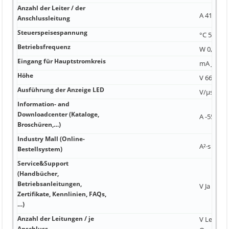
Anzahl der Leiter / der
A 41 mm 
Anschlussleitung
Steuerspeisespannung
°C 5 400 0
Betriebsfrequenz
W 0,01 N·
Eingang für Hauptstromkreis
mA Ja 2,6
Höhe
V 66 000 
Ausführung der Anzeige LED
V/µs Nein
Information- and
Downloadcenter (Kataloge,
A -55 ... 
Broschüren,…)
Industry Mall (Online-
A²·s V 32
Bestellsystem)
Service&Support
(Handbücher,
Betriebsanleitungen,
V Ja 137,6
Zertifikate, Kennlinien, FAQs,
…)
Anzahl der Leitungen / je
V Leitern
Anschluss