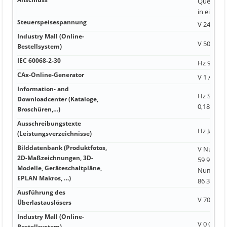
Querschn
in einer 5
Steuerspeisespannung
V 24 V O.K
Industry Mall (Online-
V 50 / 60 
Bestellsystem)
IEC 60068-2-30
Hz 90 mm
CAx-Online-Generator
V 1 A 3 A
Information- and
Hz Starte
Downloadcenter (Kataloge,
0,18 kW
Broschüren,…)
Ausschreibungstexte
Hz Ja Ja
(Leistungsverzeichnisse)
Bilddatenbank (Produktfotos,
V Nummer
2D-Maßzeichnungen, 3D-
59 999 u
Modelle, Geräteschaltpläne,
Nummern
EPLAN Makros, …)
86 3 600 
Ausführung des
V 70 mm 0
Überlastauslösers
Industry Mall (Online-
V 0 0,32 A
Bestellsystem)