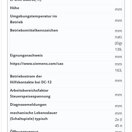
Höhe
mm 40 kA
Umgebungstemperatur im
mm einste
Betrieb
Betriebsmittelkennzeichen
mm² -25 ..
natürlich
(Eigenkon
139,5 mm
Eignungsnachweis
mm² Nein
https://www.siemens.com/cax
mm² 174
163,5 mm
Betriebsstrom der
mm²
Hilfskontakte bei DC-13
Arbeitsbereichsfaktor
mm²
Steuerspeisespannung
Diagnosemeldungen
mm²
mechanische Lebensdauer
mm 2x (0,5
(Schaltspiele) typisch
2x (0,75 .
45 mm
Öffnungsverzug
mm 2x (20 