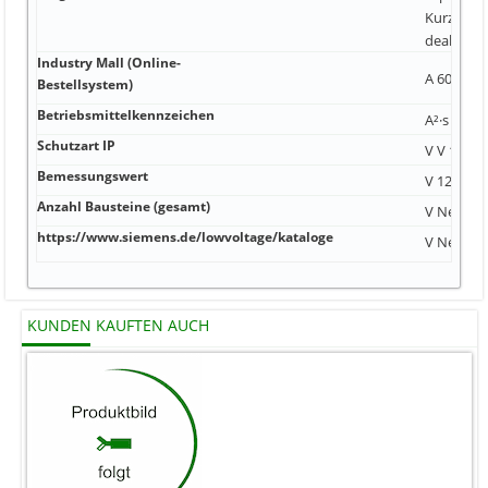
Kurzschlu
deaktivier
Industry Mall (Online-
A 60 A V
Bestellsystem)
Betriebsmittelkennzeichen
A²·s 1 A 5
Schutzart IP
V V 1,5 kg
Bemessungswert
V 127 mm
Anzahl Bausteine (gesamt)
V Nein Ne
https://www.siemens.de/lowvoltage/kataloge
V Nein 42
KUNDEN KAUFTEN AUCH