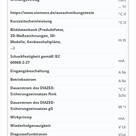
... 14), 1
https://www.siemens.de/ausschreibungstexte
°C IP00 A
Kurzzeitscheinleistung
°C IP00 A
Bilddatenbank (Produktfotos,
2D-Maßzeichnungen, 3D-
m W kA
Modelle, Geräteschaltpläne,
…)
Schockfestigkeit gemäß IEC
mA Nein 
60068-2-27
Eingangsbeschaltung
A Nein 10
Betriebsstrom
A Nein 40
Dauerstrom des DIAZED-
°C Clip f
Sicherungseinsatzes flink
Schiene 
Dauerstrom des DIAZED-
W °C 300 
Sicherungseinsatzes gG
Wirkprinzip
mA Kunst
Wiederholgenauigkeit
V Unterpu
Diagnosefunktionen
V/µs Ja; 