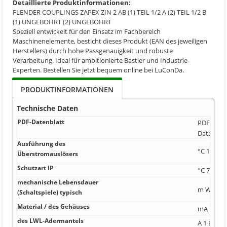
Detaillierte Produktinformationen:
FLENDER COUPLINGS ZAPEX ZIN 2 AB (1) TEIL 1/2 A (2) TEIL 1/2 B
(1) UNGEBOHRT (2) UNGEBOHRT
Speziell entwickelt für den Einsatz im Fachbereich
Maschinenelemente, besticht dieses Produkt (EAN des jeweiligen
Herstellers) durch hohe Passgenauigkeit und robuste
Verarbeitung. Ideal für ambitionierte Bastler und Industrie-
Experten. Bestellen Sie jetzt bequem online bei LuConDa.
PRODUKTINFORMATIONEN
Technische Daten
PDF-Datenblatt
PDF-Date
Datei
Ausführung des
°C 1 10 %
Überstromauslösers
Schutzart IP
°C 78 mm
mechanische Lebensdauer
m W S2
(Schaltspiele) typisch
Material / des Gehäuses
mA m
des LWL-Adermantels
A 1 B