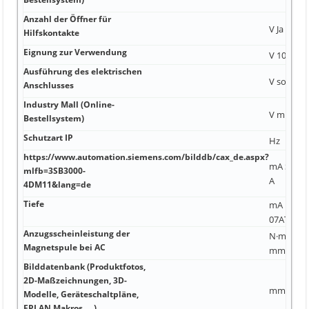
Anzahl der Öffner für
V Ja 0,35 
Hilfskontakte
Eignung zur Verwendung
V 10 mm²
Ausführung des elektrischen
V sonsti
Anschlusses
Industry Mall (Online-
V mm Ja
Bestellsystem)
Schutzart IP
Hz
https://www.automation.siemens.com/bilddb/cax_de.aspx?
mA Sicher
mlfb=3SB3000-
A
4DM11&lang=de
Tiefe
mA bei 0,
07ATEX01
Anzugsscheinleistung der
N·m 25 kA 
Magnetspule bei AC
mm²), 2,5
Bilddatenbank (Produktfotos,
2D-Maßzeichnungen, 3D-
mm 8 2
Modelle, Geräteschaltpläne,
EPLAN Makros, …)