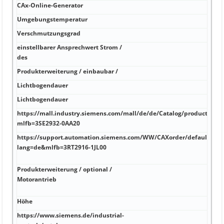
CAx-Online-Generator
Umgebungstemperatur
Verschmutzungsgrad
einstellbarer Ansprechwert Strom /
des
Produkterweiterung / einbaubar /
Lichtbogendauer
Lichtbogendauer
https://mall.industry.siemens.com/mall/de/de/Catalog/product?
mlfb=3SE2932-0AA20
https://support.automation.siemens.com/WW/CAXorder/default.asp
lang=de&mlfb=3RT2916-1JL00
Produkterweiterung / optional /
Motorantrieb
Höhe
https://www.siemens.de/industrial-