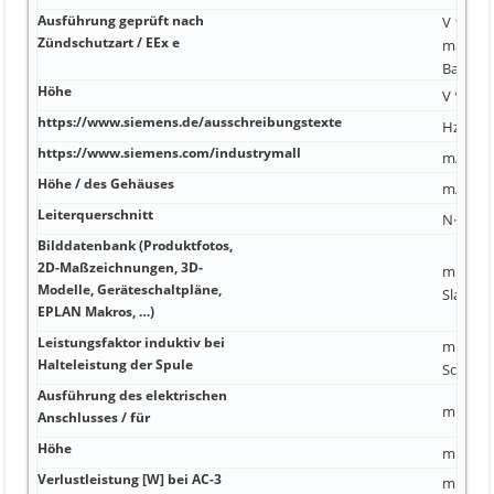
Ausführung geprüft nach
V 1 024;
Zündschutzart / EEx e
maximal
Baustei
Höhe
V °C 10
https://www.siemens.de/ausschreibungstexte
Hz
https://www.siemens.com/industrymall
mA 20 y
Höhe / des Gehäuses
mA 0,8 ..
Leiterquerschnitt
N·m 25 
Bilddatenbank (Produktfotos,
2D-Maßzeichnungen, 3D-
mm 1,5
Modelle, Geräteschaltpläne,
Slave
EPLAN Makros, …)
Leistungsfaktor induktiv bei
mm 12 
Halteleistung der Spule
Schnap
Ausführung des elektrischen
mm eins
Anschlusses / für
Höhe
mm² Ja
Verlustleistung [W] bei AC-3
mm² CAN