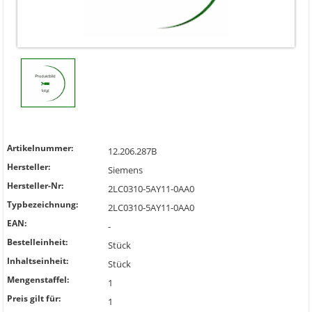
Artikelnummer:
12.206.287B
Hersteller:
Siemens
Hersteller-Nr:
2LC0310-5AY11-0AA0
Typbezeichnung:
2LC0310-5AY11-0AA0
EAN:
-
Bestelleinheit:
Stück
Inhaltseinheit:
Stück
Mengenstaffel:
1
Preis gilt für:
1