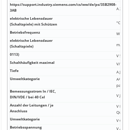
https://support.industry.siemens.com/cs/ww/de/ps/3SB2908-
A 2 150 
3AB
elektrische Lebensdauer
°C 2 150
(Schaltspiele) mit Schützen
Betriebsfrequenz
W 40 N 
elektrische Lebensdauer
mA Kuns
(Schaltspiele)
0113)
V 55 000
Schalthäufigkeit maximal
V/µs 15,
Tiefe
A Ja Fe
Umweltkategorie
A²·s 10 
paralle
Bemessungsstrom In / IEC,
V Ja 86 
DIN/VDE / bei 40 Cel
Anzahl der Leitungen / je
V Leite
Anschluss
Quersch
Umweltkategorie
V 60 ...
Betriebsspannung
V A 125