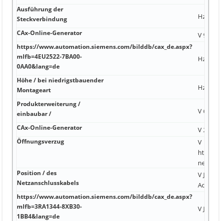
Ausführung der
Hz 2 69
Steckverbindung
CAx-Online-Generator
V 9 mm
https://www.automation.siemens.com/bilddb/cax_de.aspx?
mlfb=4EU2522-7BA00-
Hz 24 V
0AA0&lang=de
Höhe / bei niedrigstbauender
Hz CE, 
Montageart
Produkterweiterung /
V 690 V
einbaubar /
CAx-Online-Generator
V 25 ns 
Öffnungsverzug
V
https:/
net 1,8 
Position / des
V Ja Kl
Netzanschlusskabels
Adressw
https://www.automation.siemens.com/bilddb/cax_de.aspx?
mlfb=3RA1344-8XB30-
V Ja 15 
1BB4&lang=de