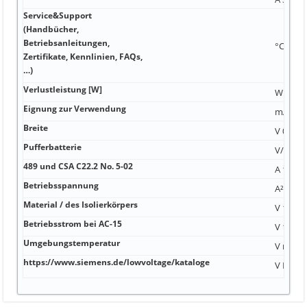
Service&Support
(Handbücher,
Betriebsanleitungen,
°C 630 
Zertifikate, Kennlinien, FAQs,
…)
Verlustleistung [W]
W 0 788
Eignung zur Verwendung
mA Klas
Breite
V 0 0,0
Pufferbatterie
V/µs 47
489 und CSA C22.2 No. 5-02
A 10 A 1
Betriebsspannung
A²·s 1,
Material / des Isolierkörpers
V 10 A A
Betriebsstrom bei AC-15
V 10 A A
Umgebungstemperatur
V m Ne
https://www.siemens.de/lowvoltage/kataloge
V Nein 