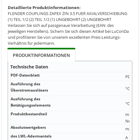
Detaillierte Produktinformationen:
FLENDER COUPLINGS ZAPEX ZIN 3.5 FUER AXIALVERSCHIEBUNG
(1) TEIL 1/2 (2) TEIL 1/2 (1) UNGEBOHRT (2) UNGEBOHRT
Verlassen Sie sich auf passgenaue Verarbeitung (EAN: des
jeweiligen Herstellers). Sichern Sie sich diesen Artikel bei LuConDa
und profitieren Sie von unserem exzellenten Preis-Leistungs-
Verhältnis für jedermann.
PRODUKTINFORMATIONEN
Technische Daten
PDF-Datenblatt
PDF-Dat
Ausführung des
°C Kuns
Überstromauslösers
Ausführung des
°C IP41
Betätigungselements
Produktbestandteil
m ST/BF
Nenn un
Absolutwertgebers
mA obe
des LWL-Adermantels
A 1 B