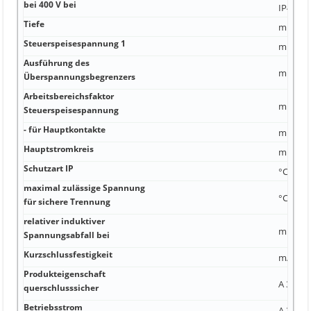
bei 400 V bei
IP40
Tiefe
mm² 17
Steuerspeisespannung 1
mm²
Ausführung des
mm²
Überspannungsbegrenzers
Arbeitsbereichsfaktor
mm²
Steuerspeisespannung
- für Hauptkontakte
mm
Hauptstromkreis
mm Ja
Schutzart IP
°C IP20
maximal zulässige Spannung
°C 0,2 A
für sichere Trennung
relativer induktiver
m 4 A; 
Spannungsabfall bei
Kurzschlussfestigkeit
mA 6 m
Produkteigenschaft
A 3 PVC
querschlusssicher
Betriebsstrom
A 39 W 2