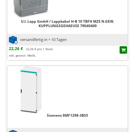
U.I. Lapp GmbH / Lappkabel H-B 10 TBFH M25 N.GEW.
KUPPLUNGSGEHAEUSE 79040400
versandfertig in > 10 Tagen
22,26 €
22,26 € pro 1 Stück
inkl. gesetzl. MwSt.
Siemens 8MF1298-3BS5