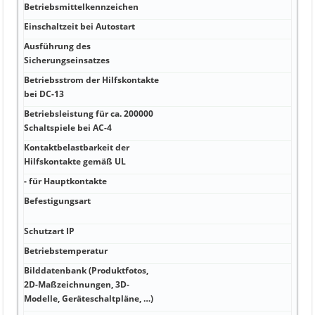
Betriebsmittelkennzeichen
mm²
Einschaltzeit bei Autostart
mm
Ausführung des
mm²
Sicherungseinsatzes
Betriebsstrom der Hilfskontakte
mm
bei DC-13
Betriebsleistung für ca. 200000
mm
Schaltspiele bei AC-4
Kontaktbelastbarkeit der
mm
Hilfskontakte gemäß UL
- für Hauptkontakte
mm
Befestigungsart
mm 
NEOZ
Schutzart IP
°C D
Betriebstemperatur
°C I
Bilddatenbank (Produktfotos,
2D-Maßzeichnungen, 3D-
m 4 
Modelle, Geräteschaltpläne, …)