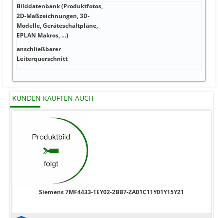
Bilddatenbank (Produktfotos,
2D-Maßzeichnungen, 3D-
V 30
Modelle, Geräteschaltpläne,
EPLAN Makros, …)
anschließbarer
V V J
Leiterquerschnitt
KUNDEN KAUFTEN AUCH
Siemens 7MF4433-1EY02-2BB7-ZA01C11Y01Y15Y21