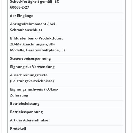
Schockfestigkeit gemäß IEC
mA b
60068-2-27
unte
der Eingänge
A 10
Anzugsdrehmoment / bei
A 10
Schraubanschluss
Ader
Bilddatenbank (Produktfotos,
2D-Maßzeichnungen, 3D-
°C 1
Modelle, Geräteschaltpläne, …)
Steuerspeisespannung
W 50
Eignung zur Verwendung
mA 
Ausschreibungstexte
V 0,1
(Leistungsverzeichnisse)
Eignungsnachweis / cULus-
V/µs
Zulassung
Betriebsleistung
A sei
Betriebsspannung
A²·s
Art der Aderendhülse
V V 1
Protokoll
V IP