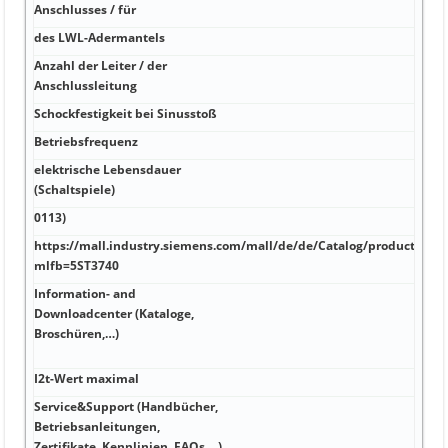
mA 2
Anschlusses / für
des LWL-Adermantels
A 1 
Anzahl der Leiter / der
A -2
Anschlussleitung
Schockfestigkeit bei Sinusstoß
°C N
Betriebsfrequenz
W 40
elektrische Lebensdauer
mA k
(Schaltspiele)
40 N
0113)
V 55
https://mall.industry.siemens.com/mall/de/de/Catalog/product?
V/µs
mlfb=5ST3740
Information- and
A Pr
Downloadcenter (Kataloge,
sein
Broschüren,…)
prod
an. 
I2t-Wert maximal
A²·s
Service&Support (Handbücher,
Betriebsanleitungen,
V 95
Zertifikate, Kennlinien, FAQs,…)