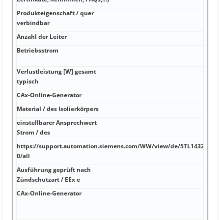
Produkteigenschaft / quer
V 63
verbindbar
Anzahl der Leiter
V Sp
Betriebsstrom
V 15
Ader
Verlustleistung [W] gesamt
Hz w
typisch
CAx-Online-Generator
V A 
Material / des Isolierkörpers
Hz J
einstellbarer Ansprechwert
Hz S
Strom / des
RH <
https://support.automation.siemens.com/WW/view/de/5TL1432-
V 69
0/all
Ausführung geprüft nach
V 7
Zündschutzart / EEx e
CAx-Online-Generator
V
http
net 