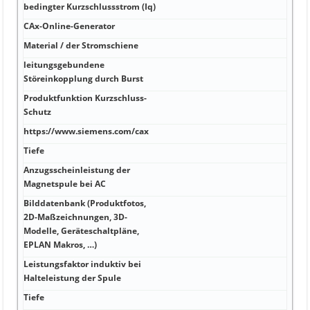
bedingter Kurzschlussstrom (Iq)
V k
CAx-Online-Generator
V 2 
Material / der Stromschiene
V Ja
leitungsgebundene
V
Störeinkopplung durch Burst
Produktfunktion Kurzschluss-
Hz
Schutz
https://www.siemens.com/cax
mA S
Tiefe
mA 
Anzugsscheinleistung der
N·m 
Magnetspule bei AC
Bilddatenbank (Produktfotos,
2D-Maßzeichnungen, 3D-
mm C
Modelle, Geräteschaltpläne,
eins
EPLAN Makros, …)
Leistungsfaktor induktiv bei
mm 
Halteleistung der Spule
Tiefe
mm 