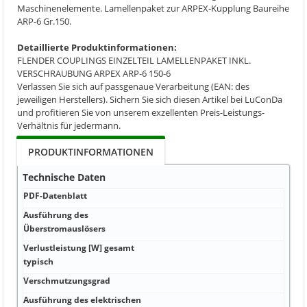
Maschinenelemente. Lamellenpaket zur ARPEX-Kupplung Baureihe
ARP-6 Gr.150.
Detaillierte Produktinformationen:
FLENDER COUPLINGS EINZELTEIL LAMELLENPAKET INKL.
VERSCHRAUBUNG ARPEX ARP-6 150-6
Verlassen Sie sich auf passgenaue Verarbeitung (EAN: des
jeweiligen Herstellers). Sichern Sie sich diesen Artikel bei LuConDa
und profitieren Sie von unserem exzellenten Preis-Leistungs-
Verhältnis für jedermann.
PRODUKTINFORMATIONEN
Technische Daten
PDF-Datenblatt
PDF-
Ausführung des
°C 2
Überstromauslösers
Verlustleistung [W] gesamt
°C 5
typisch
Verschmutzungsgrad
m W
Ausführung des elektrischen