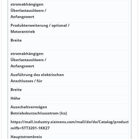
stromabhängigen
Überlastauslösers /
70 A
Anfangswert
Produkterweiterung / optional /
100 
Motorantrieb
Breite
1 fl
C)
stromabhängigen
Überlastauslösers /
1
Anfangswert
Ausführung des elektrischen
Nein
Anschlusses / für
70°C
Breite
1 00
Höhe
1 00
Ausschaltvermögen
Nein
Betriebskurzschlussstrom (Ics)
https://mall.industry.siemens.com/mall/de/de/Catalog/product?
5,1 
mlfb=5TT3201-1KK27
Hauptstromkreis
4 in 