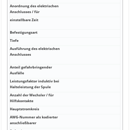
Anordnung des elektrischen
2,8 
Anschlusses / für
einstellbare Zeit
vord
http
Befestigungsart
Rahm
Tiefe
1 x 
Ausführung des elektrischen
0
Anschlusses
http
0,82
Anteil gefahrbringender
Ja 7
Ausfälle
Leistungsfaktor induktiv bei
IP40
Halteleistung der Spule
Anzahl der Wechsler / für
-25 
Hilfskontakte
Hauptstromkreis
70 
AWG-Nummer als kodierter
-40 
anschließbarer
Non-