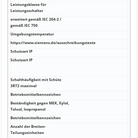
Leistungsklasse für
690 
Leistungsschalter
erweitert gemäß IEC 204-2 /
25 W
gemäß IEC 750
°C z
Umgebungstemperatur
8,33
https://www.siemens.de/ausschreibungstexte
15 0
Schutzart IP
8 00
Schutzart IP
Nein
3B2 
(aus
Schalthäufigkeit mit Schütz
Nei
3RT2 maximal
Betriebsmittelkennzeichen
Nein
Beständigkeit gegen MEK, Xylol,
160 
Toluol, Isopropanol
Betriebsmittelkennzeichen
100 
Anzahl der Breiten-
100 
Teilungseinheiten