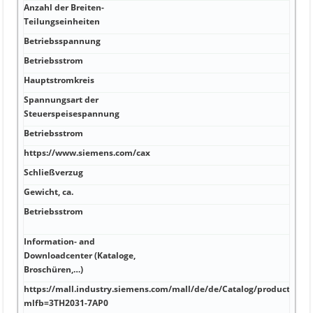
Anzahl der Breiten-
96 A
Teilungseinheiten
Betriebsspannung
91 A
Betriebsstrom
S Ja
Hauptstromkreis
55 k
Spannungsart der
25 k
Steuerspeisespannung
Betriebsstrom
7 kA
https://www.siemens.com/cax
55 k
Schließverzug
25 k
Gewicht, ca.
5 kA
Betriebsstrom
121 
ohn
Information- and
Downloadcenter (Kataloge,
53 k
Broschüren,…)
https://mall.industry.siemens.com/mall/de/de/Catalog/product?
11,9
mlfb=3TH2031-7AP0