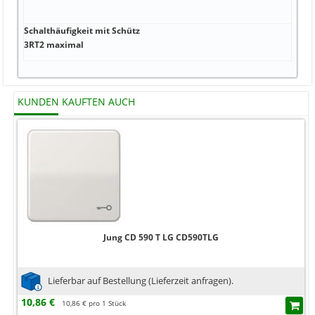
3B2 
(aus
Schalthäufigkeit mit Schütz
Nei
3RT2 maximal
KUNDEN KAUFTEN AUCH
Jung CD 590 T LG CD590TLG
Lieferbar auf Bestellung (Lieferzeit anfragen).
10,86 €
10,86 € pro 1 Stück