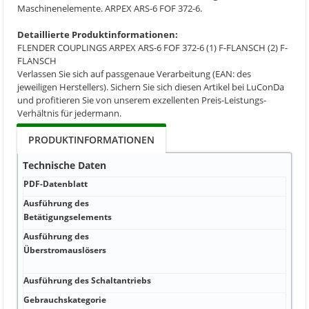
Maschinenelemente. ARPEX ARS-6 FOF 372-6.
Detaillierte Produktinformationen:
FLENDER COUPLINGS ARPEX ARS-6 FOF 372-6 (1) F-FLANSCH (2) F-
FLANSCH
Verlassen Sie sich auf passgenaue Verarbeitung (EAN: des
jeweiligen Herstellers). Sichern Sie sich diesen Artikel bei LuConDa
und profitieren Sie von unserem exzellenten Preis-Leistungs-
Verhältnis für jedermann.
PRODUKTINFORMATIONEN
Technische Daten
PDF-Datenblatt
PDF-
Ausführung des
SEN
Betätigungselements
5 00
Ausführung des
Anla
Überstromauslösers
Feld
und 
Ausführung des Schaltantriebs
LI s
Gebrauchskategorie
800 