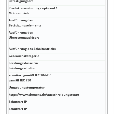
Befestigungsart
80 °
Produkterweiterung / optional /
Q Ne
Motorantrieb
Ausführung des
SEN
Betätigungselements
5 00
Ausführung des
Anla
Überstromauslösers
Feld
und 
Ausführung des Schaltantriebs
LI s
Gebrauchskategorie
800 
Leistungsklasse für
690 
Leistungsschalter
erweitert gemäß IEC 204-2 /
25 W
gemäß IEC 750
°C z
Umgebungstemperatur
8,33
https://www.siemens.de/ausschreibungstexte
15 0
Schutzart IP
8 00
Schutzart IP
Nein