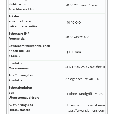
elektrischen
70 °C 22,5 mm 75 mm
Anschlusses / für
Art der
anschließbaren
-40 °C Q Q
Leiterquerschnitte
Schutzart IP /
80 °C -40 °C 100
frontseitig
Betriebsmittelkennzeichen
/ nach DIN EN
Q 150 mm
81346-2
Produkt-
SENTRON 250 V 50 Ohm BNC Bu
Markenname
Ausführung des
Anlagenschutz -40 ... +85 °C Nei
Produkts
Schutzfunktion
des
LI ohne Handgriff TM230
Überstromauslösers
Ausführung des
Unterspannungsausloeser (UVR
Hilfsauslösers
https://www.siemens.com/indus