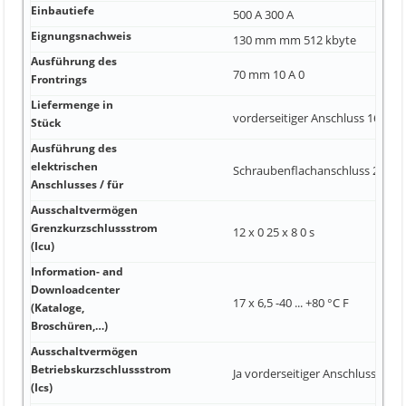
Einbautiefe
500 A 300 A
Eignungsnachweis
130 mm mm 512 kbyte
Ausführung des
70 mm 10 A 0
Frontrings
Liefermenge in
vorderseitiger Anschluss 16 A N
Stück
Ausführung des
elektrischen
Schraubenflachanschluss 200 A
Anschlusses / für
Ausschaltvermögen
Grenzkurzschlussstrom
12 x 0 25 x 8 0 s
(Icu)
Information- and
Downloadcenter
17 x 6,5 -40 ... +80 °C F
(Kataloge,
Broschüren,…)
Ausschaltvermögen
Betriebskurzschlussstrom
Ja vorderseitiger Anschluss 55 k
(Ics)