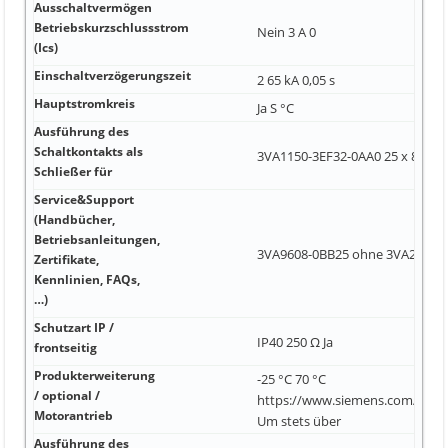
Ausschaltvermögen
Betriebskurzschlussstrom
Nein 3 A 0
(Ics)
Einschaltverzögerungszeit
2 65 kA 0,05 s
Hauptstromkreis
Ja S °C
Ausführung des
Schaltkontakts als
3VA1150-3EF32-0AA0 25 x 8,5 10
Schließer für
Service&Support
(Handbücher,
Betriebsanleitungen,
3VA9608-0BB25 ohne 3VA2163-
Zertifikate,
Kennlinien, FAQs,
…)
Schutzart IP /
IP40 250 Ω Ja
frontseitig
Produkterweiterung
-25 °C 70 °C
/ optional /
https://www.siemens.com/indust
Motorantrieb
Um stets über
Ausführung des