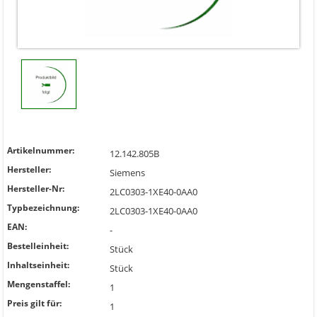
Artikelnummer:
12.142.805B
Hersteller:
Siemens
Hersteller-Nr:
2LC0303-1XE40-0AA0
Typbezeichnung:
2LC0303-1XE40-0AA0
EAN:
-
Bestelleinheit:
Stück
Inhaltseinheit:
Stück
Mengenstaffel:
1
Preis gilt für:
1