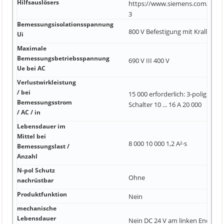
Hilfsauslösers
https://www.siemens.com/indus
3
Bemessungsisolationsspannung
800 V Befestigung mit Kralle un
Ui
Maximale
Bemessungsbetriebsspannung
690 V III 400 V
Ue bei AC
Verlustwirkleistung
/ bei
15 000 erforderlich: 3-polig geko
Bemessungsstrom
Schalter 10 ... 16 A 20 000
/ AC / in
Lebensdauer im
Mittel bei
8 000 10 000 1,2 A²·s
Bemessungslast /
Anzahl
N-pol Schutz
Ohne
nachrüstbar
Produktfunktion
Nein
mechanische
Lebensdauer
Nein DC 24 V am linken Ende