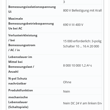
3
Bemessungsisolationsspannung
800 V Befestigung mit Kralle un
Ui
Maximale
Bemessungsbetriebsspannung
690 V III 400 V
Ue bei AC
Verlustwirkleistung
/ bei
15 000 erforderlich: 3-polig geko
Bemessungsstrom
Schalter 10 ... 16 A 20 000
/ AC / in
Lebensdauer im
Mittel bei
8 000 10 000 1,2 A²·s
Bemessungslast /
Anzahl
N-pol Schutz
Ohne
nachrüstbar
Produktfunktion
Nein
mechanische
Lebensdauer
Nein DC 24 V am linken Ende
(Schaltspiele)