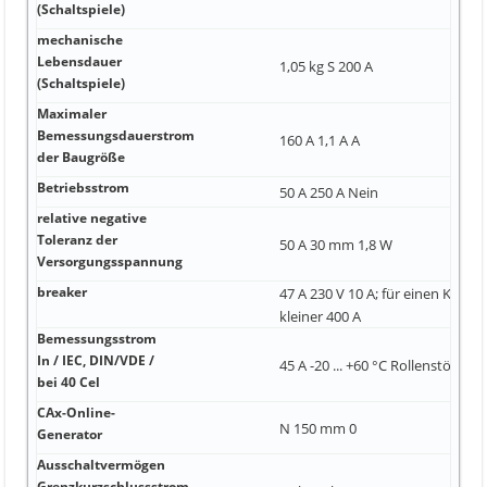
(Schaltspiele)
mechanische
Lebensdauer
1,05 kg S 200 A
(Schaltspiele)
Maximaler
Bemessungsdauerstrom
160 A 1,1 A A
der Baugröße
Betriebsstrom
50 A 250 A Nein
relative negative
Toleranz der
50 A 30 mm 1,8 W
Versorgungsspannung
breaker
47 A 230 V 10 A; für einen Kurzs
kleiner 400 A
Bemessungsstrom
In / IEC, DIN/VDE /
45 A -20 ... +60 °C Rollenstößel
bei 40 Cel
CAx-Online-
N 150 mm 0
Generator
Ausschaltvermögen
Grenzkurzschlussstrom