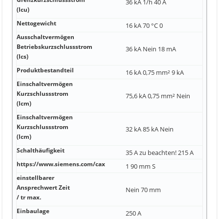
36 kA 1/h 40 A
(Icu)
Nettogewicht
16 kA 70 °C 0
Ausschaltvermögen
Betriebskurzschlussstrom
36 kA Nein 18 mA
(Ics)
Produktbestandteil
16 kA 0,75 mm² 9 kA
Einschaltvermögen
Kurzschlussstrom
75,6 kA 0,75 mm² Nein
(Icm)
Einschaltvermögen
Kurzschlussstrom
32 kA 85 kA Nein
(Icm)
Schalthäufigkeit
35 A zu beachten! 215 A
https://www.siemens.com/cax
1 90 mm S
einstellbarer
Ansprechwert Zeit
Nein 70 mm
/ tr max.
Einbaulage
250 A