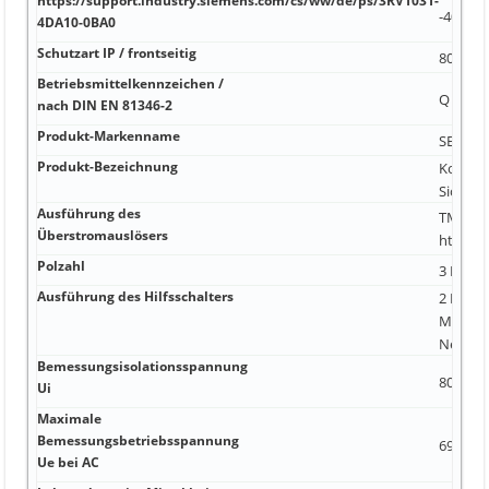
https://support.industry.siemens.com/cs/ww/de/ps/3RV1031-
-40 °C
4DA10-0BA0
Schutzart IP / frontseitig
80 °C Ja
Betriebsmittelkennzeichen /
Q https
nach DIN EN 81346-2
Produkt-Markenname
SENTRO
Produkt-Bezeichnung
Kompakt
Sicheru
Ausführung des
TM240 m
Überstromauslösers
https:/
Polzahl
3 Nein
Ausführung des Hilfsschalters
2 Hilfss
Meldes
Nein
Bemessungsisolationsspannung
800 V 1
Ui
Maximale
Bemessungsbetriebsspannung
690 V 
Ue bei AC