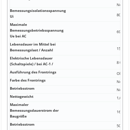
Nein
Bemessungsisolationsspannung
800 V 1
Ui
Maximale
Bemessungsbetriebsspannung
690 V 
Ue bei AC
Lebensdauer im Mittel bei
15 000 -
Bemessungslast / Anzahl
Elektrische Lebensdauer
8 000 1
(Schaltspiele) / bei AC-1 /
Ausführung des Frontrings
Ohne
Farbe des Frontrings
Nein
Betriebsstrom
Nein 0,
Nettogewicht
1,05 kg
Maximaler
Bemessungsdauerstrom der
160 A n
Baugröße
Betriebsstrom
50 A 2 