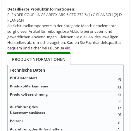
Detaillierte Produktinformationen:
FLENDER COUPLINGS ARPEX ARS-6 CED 372-6 (1) C-FLANSCH (2) D-
FLANSCH
Als Schlüsselkomponente in der Kategorie Maschinenelemente
sorgt dieser Artikel für reibungslose Abläufe bei privaten und
gewerblichen Anwendungen. Gleichen Sie die EAN des jeweiligen
Herstellers ab, um sicherzugehen. Kaufen Sie Fachhandelsqualität
bequem und sicher bei LuConDa ein.
PRODUKTINFORMATIONEN
Technische Daten
PDF-Datenblatt
PDF-Dat
Produkt-Markenname
SENTRO
Produkt-Bezeichnung
Kompakt
Sicheru
Ausführung des
TM240 m
Überstromauslösers
https:/
Polzahl
3 Nein
Ausführung des Hilfsschalters
2 Hilfs