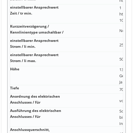
https:/
einstellbarer Ansprechwert
1
Zeit / tr min.
https:/
10 A
Kurzzeitverzögerung /
Nein 2x 
Kennlinientype umschaltbar /
einstellbarer Ansprechwert
250 A
Strom / Ii min.
einstellbarer Ansprechwert
500 A N
Strom / Ii max.
Höhe
130 mm
Gesicht
Ja
Tiefe
70 mm
Anordnung des elektrischen
vorders
Anschlusses / für
Ausführung des elektrischen
Schrau
Anschlusses / für
bietet 
Industri
Anschlussquerschnitt,