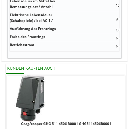
Lebensdauer im Mittel bei
15 000 -
Bemessungslast / Anzahl
Elektrische Lebensdauer
8 000 1
(Schaltspiele) / bei AC-1 /
Ausführung des Frontrings
Ohne
Farbe des Frontrings
Nein
Betriebsstrom
Nein 0,
KUNDEN KAUFTEN AUCH
Ceag/cooper GHG 511 4506 R0001 GHG5114506R0001