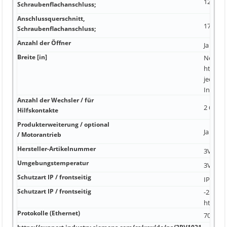
12 x 0 2
Schraubenflachanschluss;
Anschlussquerschnitt,
17 x 6,
Schraubenflachanschluss;
Anzahl der Öffner
Ja vord
Breite [in]
Nein
https:/
jede Ko
Industr
Anzahl der Wechsler / für
2 65 kA
Hilfskontakte
Produkterweiterung / optional
Ja Ja Ja
/ Motorantrieb
Hersteller-Artikelnummer
3VA115
Umgebungstemperatur
3VA960
Schutzart IP / frontseitig
IP40 25
Schutzart IP / frontseitig
-25 °C 7
https:/
Protokolle (Ethernet)
70 °C -4