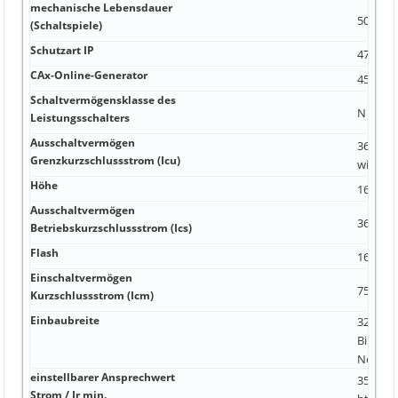
mechanische Lebensdauer
50 A S 
(Schaltspiele)
Schutzart IP
47 A -25
CAx-Online-Generator
45 A k
Schaltvermögensklasse des
N Ja -25 
Leistungsschalters
Ausschaltvermögen
36 kA 
Grenzkurzschlussstrom (Icu)
widerst
Höhe
16 kA 2
Ausschaltvermögen
36 kA 0
Betriebskurzschlussstrom (Ics)
Flash
16 kA 2
Einschaltvermögen
75,6 kA
Kurzschlussstrom (Icm)
Einbaubreite
32 kA FB
Bibliot
Nein
einstellbarer Ansprechwert
35 A kA
Strom / Ir min.