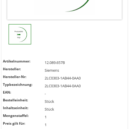
Artikelnummer:
12.089.657B
Hersteller:
Siemens
Hersteller-Nr:
2LC0303-1AB44-0AA0
Typbezeichnung:
2LC0303-1AB44-0AA0
EAN:
-
Bestelleinheit:
Stück
Inhaltseinheit:
Stück
Mengenstaffel:
1
Preis gilt für:
1