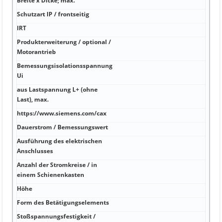
Breite x Dicke; max.
°C 5
Schutzart IP / frontseitig
°C 1
IRT
°C 1
Produkterweiterung / optional /
°C 2
Motorantrieb
Bemessungsisolationsspannung
V SI
Ui
Komp
aus Lastspannung L+ (ohne
W o
Last), max.
https://www.siemens.com/cax
W 1
Dauerstrom / Bemessungswert
A A 
Ausführung des elektrischen
A 18
Anschlusses
90° 
Anzahl der Stromkreise / in
A Ja
einem Schienenkasten
Höhe
kA
Form des Betätigungselements
kA
Stoßspannungsfestigkeit /