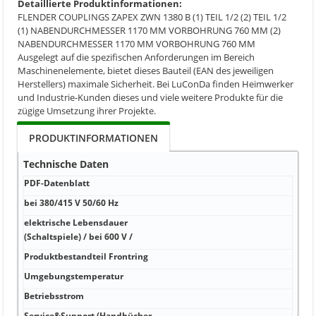
Detaillierte Produktinformationen:
FLENDER COUPLINGS ZAPEX ZWN 1380 B (1) TEIL 1/2 (2) TEIL 1/2
(1) NABENDURCHMESSER 1170 MM VORBOHRUNG 760 MM (2)
NABENDURCHMESSER 1170 MM VORBOHRUNG 760 MM
Ausgelegt auf die spezifischen Anforderungen im Bereich
Maschinenelemente, bietet dieses Bauteil (EAN des jeweiligen
Herstellers) maximale Sicherheit. Bei LuConDa finden Heimwerker
und Industrie-Kunden dieses und viele weitere Produkte für die
zügige Umsetzung ihrer Projekte.
PRODUKTINFORMATIONEN
Technische Daten
PDF-Datenblatt
PDF-
bei 380/415 V 50/60 Hz
V Ja
elektrische Lebensdauer
W 35
(Schaltspiele) / bei 600 V /
Produktbestandteil Frontring
W 0,
Umgebungstemperatur
A -40
Betriebsstrom
A > 
Service&Support (Handbücher,