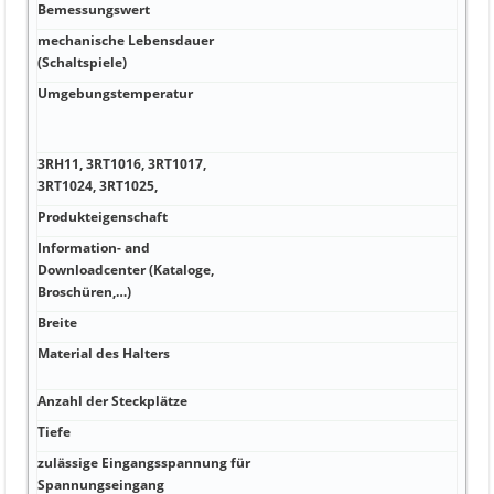
kA
Bemessungswert
mechanische Lebensdauer
kA
(Schaltspiele)
Umgebungstemperatur
Hz
http
Ja
3RH11, 3RT1016, 3RT1017,
Hz 1,
3RT1024, 3RT1025,
Produkteigenschaft
V 63
Information- and
Downloadcenter (Kataloge,
A -40
Broschüren,…)
Breite
A Po
Material des Halters
A be
senk
Anzahl der Steckplätze
A Sc
Tiefe
A 10
zulässige Eingangsspannung für
A -40
Spannungseingang