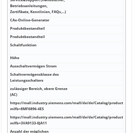
Betriebsanleitungen,
A Ja 
Zertifikate, Kennlinien, FAQs,…)
CAx-Online-Generator
kA 
Produktbestandteil
kA li
Produktbestandteil
kA B
Schaltfunktion
kA 4
°C z
Höhe
Hz 2
Ausschaltvermögen Strom
Hz 5
Schaltvermögensklasse des
V 4
Leistungsschalters
zulässiger Bereich, obere Grenze
A 98
(AC)
https://mall.industry.siemens.com/mall/de/de/Catalog/product?
A 12
mlfb=8MF6896-4ES
https://mall.industry.siemens.com/mall/de/de/Catalog/product?
A -20
mlfb=3VA9133-0JA11
Anzahl der möglichen