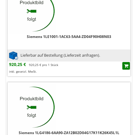
Siemens 1LE1001-1AC63-5AA4-ZD04F90H08N03
Lieferbar auf Bestellung (Lieferzeit anfragen).
920,25 €
920,25 € pro 1 Stück
inkl. gesetzl. MwSt.
Siemens 1LG4186-6AA90-ZA12B02D04G17K11K26K45L1L