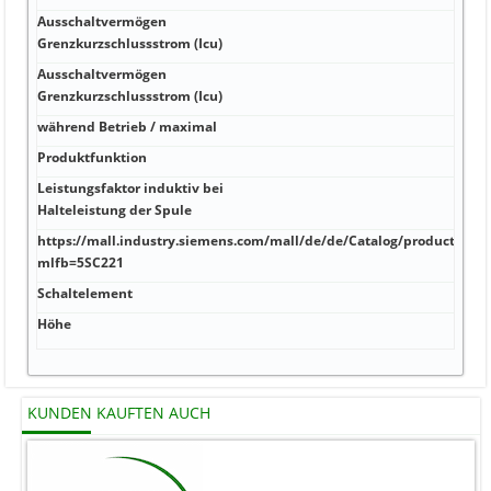
Ausschaltvermögen
kA 
Grenzkurzschlussstrom (Icu)
Ausschaltvermögen
kA 
Grenzkurzschlussstrom (Icu)
während Betrieb / maximal
kA 2
Produktfunktion
kA 1
Leistungsfaktor induktiv bei
kA 6
Halteleistung der Spule
https://mall.industry.siemens.com/mall/de/de/Catalog/product?
kA 1
mlfb=5SC221
Schaltelement
kA 6
Höhe
mm J
KUNDEN KAUFTEN AUCH