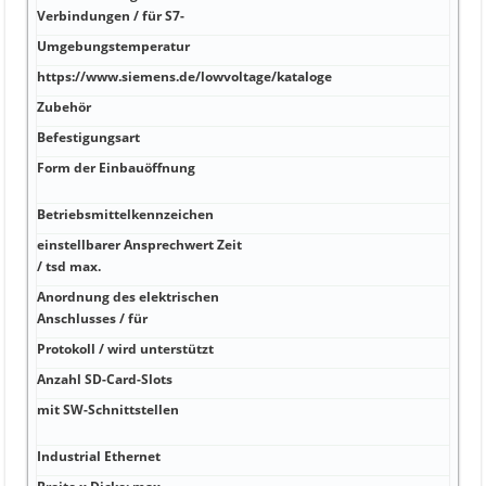
A -2
Verbindungen / für S7-
Umgebungstemperatur
A -40
https://www.siemens.de/lowvoltage/kataloge
A -4
Zubehör
kA J
Befestigungsart
kA 1
Form der Einbauöffnung
kA 9
MRP
Betriebsmittelkennzeichen
kA 1
einstellbarer Ansprechwert Zeit
kA 2
/ tsd max.
komb
Anordnung des elektrischen
kA 2x
Anschlusses / für
mm²)
Protokoll / wird unterstützt
kA f
Anzahl SD-Card-Slots
mm -
mit SW-Schnittstellen
mm 
Nei
Industrial Ethernet
mm 2