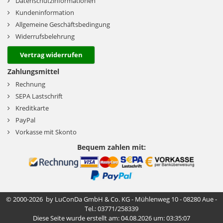
Datenschutzinformationen
Kundeninformation
Allgemeine Geschäftsbedingung
Widerrufsbelehrung
Vertrag widerrufen
Zahlungsmittel
Rechnung
SEPA Lastschrift
Kreditkarte
PayPal
Vorkasse mit Skonto
Bequem zahlen mit:
© 2000-2026 by LuConDa GmbH & Co. KG - Mühlenweg 10 - 08280 Aue -
Tel.: 03771/258339
Diese Seite wurde erstellt am: 04.08.2026 um: 03:35:07