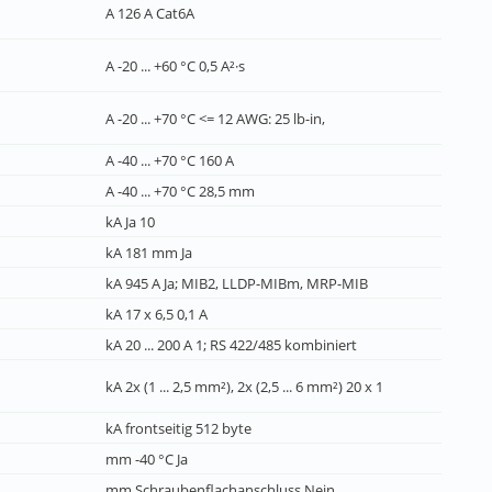
A 126 A Cat6A
A -20 ... +60 °C 0,5 A²·s
A -20 ... +70 °C <= 12 AWG: 25 lb-in,
A -40 ... +70 °C 160 A
A -40 ... +70 °C 28,5 mm
kA Ja 10
kA 181 mm Ja
kA 945 A Ja; MIB2, LLDP-MIBm, MRP-MIB
kA 17 x 6,5 0,1 A
kA 20 ... 200 A 1; RS 422/485 kombiniert
kA 2x (1 ... 2,5 mm²), 2x (2,5 ... 6 mm²) 20 x 1
kA frontseitig 512 byte
mm -40 °C Ja
mm Schraubenflachanschluss Nein