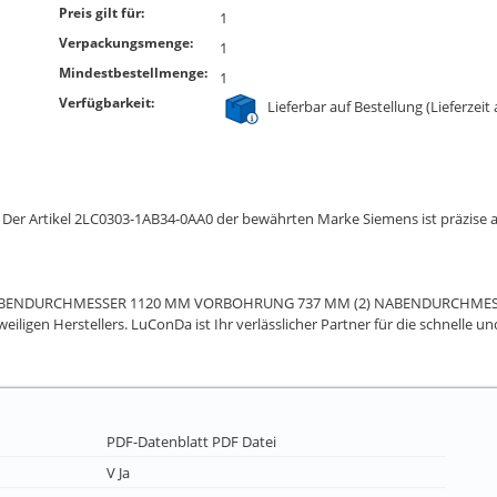
Preis gilt für:
1
Verpackungsmenge:
1
Mindestbestellmenge:
1
Verfügbarkeit:
Lieferbar auf Bestellung (Lieferzeit
ge? Der Artikel 2LC0303-1AB34-0AA0 der bewährten Marke Siemens ist präzi
2 (1) NABENDURCHMESSER 1120 MM VORBOHRUNG 737 MM (2) NABENDURCH
eiligen Herstellers. LuConDa ist Ihr verlässlicher Partner für die schnelle u
PDF-Datenblatt
PDF Datei
V Ja