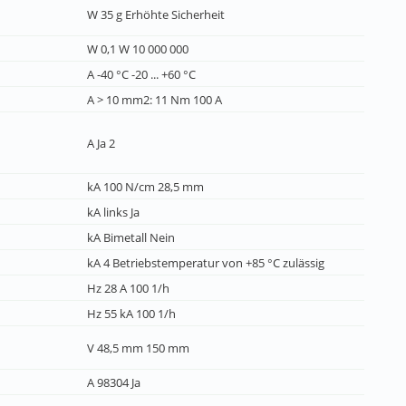
W 35 g Erhöhte Sicherheit
W 0,1 W 10 000 000
A -40 °C -20 ... +60 °C
A > 10 mm2: 11 Nm 100 A
A Ja 2
kA 100 N/cm 28,5 mm
kA links Ja
kA Bimetall Nein
kA 4 Betriebstemperatur von +85 °C zulässig
Hz 28 A 100 1/h
Hz 55 kA 100 1/h
V 48,5 mm 150 mm
A 98304 Ja