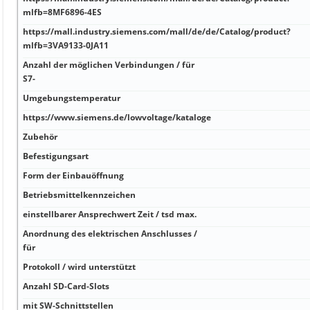
mlfb=8MF6896-4ES
https://mall.industry.siemens.com/mall/de/de/Catalog/product?
mlfb=3VA9133-0JA11
Anzahl der möglichen Verbindungen / für
S7-
Umgebungstemperatur
https://www.siemens.de/lowvoltage/kataloge
Zubehör
Befestigungsart
Form der Einbauöffnung
Betriebsmittelkennzeichen
einstellbarer Ansprechwert Zeit / tsd max.
Anordnung des elektrischen Anschlusses /
für
Protokoll / wird unterstützt
Anzahl SD-Card-Slots
mit SW-Schnittstellen