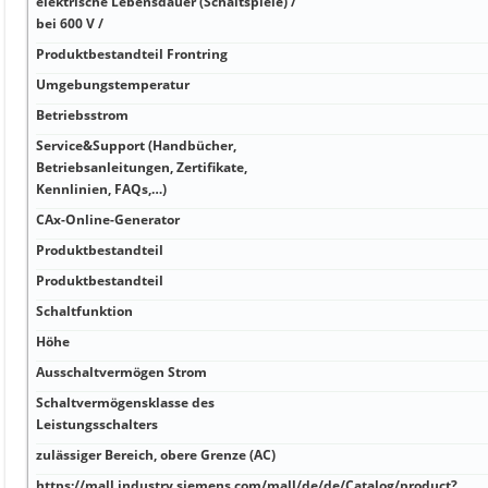
elektrische Lebensdauer (Schaltspiele) /
bei 600 V /
Produktbestandteil Frontring
Umgebungstemperatur
Betriebsstrom
Service&Support (Handbücher,
Betriebsanleitungen, Zertifikate,
Kennlinien, FAQs,…)
CAx-Online-Generator
Produktbestandteil
Produktbestandteil
Schaltfunktion
Höhe
Ausschaltvermögen Strom
Schaltvermögensklasse des
Leistungsschalters
zulässiger Bereich, obere Grenze (AC)
https://mall.industry.siemens.com/mall/de/de/Catalog/product?