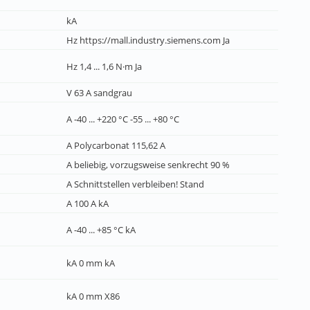
kA
Hz https://mall.industry.siemens.com Ja
Hz 1,4 ... 1,6 N·m Ja
V 63 A sandgrau
A -40 ... +220 °C -55 ... +80 °C
A Polycarbonat 115,62 A
A beliebig, vorzugsweise senkrecht 90 %
A Schnittstellen verbleiben! Stand
A 100 A kA
A -40 ... +85 °C kA
kA 0 mm kA
kA 0 mm X86