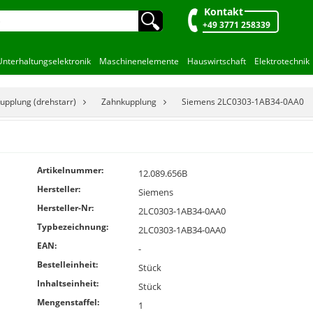
Kontakt
🔍︎
+49 3771 258339
Unterhaltungselektronik
Maschinenelemente
Hauswirtschaft
Elektrotechnik
upplung (drehstarr)
Zahnkupplung
Siemens 2LC0303-1AB34-0AA0
Artikelnummer:
12.089.656B
Hersteller:
Siemens
Hersteller-Nr:
2LC0303-1AB34-0AA0
Typbezeichnung:
2LC0303-1AB34-0AA0
EAN:
-
Bestelleinheit:
Stück
Inhaltseinheit:
Stück
Mengenstaffel:
1