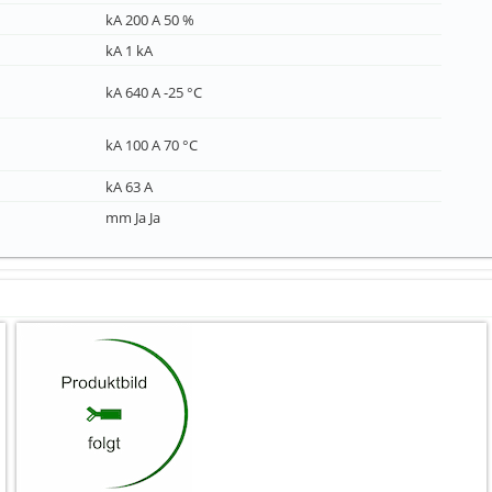
kA 200 A 50 %
kA 1 kA
kA 640 A -25 °C
kA 100 A 70 °C
kA 63 A
mm Ja Ja