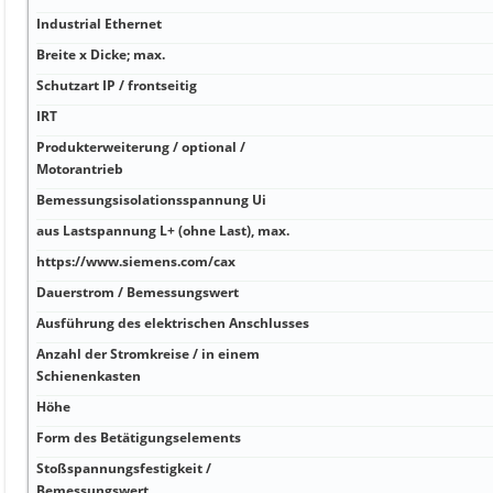
Industrial Ethernet
Breite x Dicke; max.
Schutzart IP / frontseitig
IRT
Produkterweiterung / optional /
Motorantrieb
Bemessungsisolationsspannung Ui
aus Lastspannung L+ (ohne Last), max.
https://www.siemens.com/cax
Dauerstrom / Bemessungswert
Ausführung des elektrischen Anschlusses
Anzahl der Stromkreise / in einem
Schienenkasten
Höhe
Form des Betätigungselements
Stoßspannungsfestigkeit /
Bemessungswert