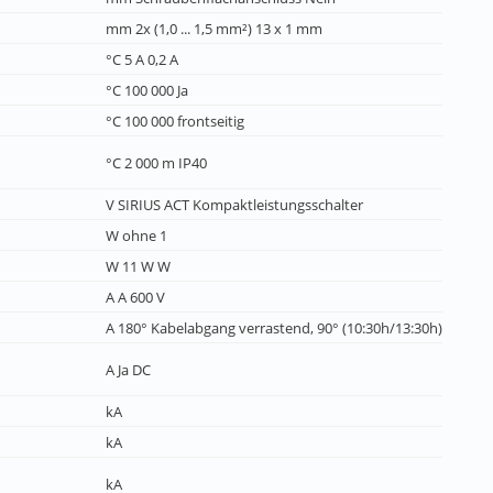
mm 2x (1,0 ... 1,5 mm²) 13 x 1 mm
°C 5 A 0,2 A
°C 100 000 Ja
°C 100 000 frontseitig
°C 2 000 m IP40
V SIRIUS ACT Kompaktleistungsschalter
W ohne 1
W 11 W W
A A 600 V
A 180° Kabelabgang verrastend, 90° (10:30h/13:30h)
A Ja DC
kA
kA
kA