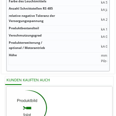
Farbe des Leuchtmittels
kA 5 ... 2
Anzahl Schnittstellen RS 485
kA Ja; mö
relative negative Toleranz der
kA 2,1 A 
Versorgungsspannung
Produktbestandteil
kA 1; 5-po
Verschmutzungsgrad
kA 0 12 
Produkterweiterung /
kA 0,6 A
optional / Motorantrieb
Höhe
mm mm Ja
Pilz-, S
KUNDEN KAUFTEN AUCH