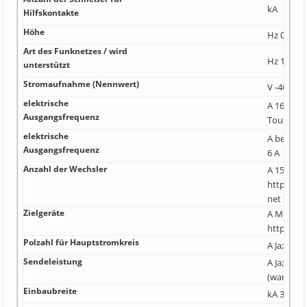
kA
Hilfskontakte
Höhe
Hz 0,9 ...
Art des Funknetzes / wird
Hz 1,4 ...
unterstützt
Stromaufnahme (Nennwert)
V -40 ... 
elektrische
A 16 mm² 
Ausgangsfrequenz
Touchstif
elektrische
A beliebi
Ausgangsfrequenz
6 A
Anzahl der Wechsler
A 150 A
https://
net
Zielgeräte
A Mobile,
https://m
Polzahl für Hauptstromkreis
A Ja; elek
Sendeleistung
A Ja; dur
(wartungs
Einbaubreite
kA 3,3 A 5