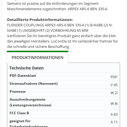
Siemens ist präzise auf die Anforderungen im Segment
Maschinenelemente zugeschnitten. ARPEX ARS-6 BEN 335-6.
Detaillierte Produktinformationen:
FLENDER COUPLINGS ARPEX ARS-6 BEN 335-6 (1) B-NABE (2) N-
NABE (1) UNGEBOHRT (2) VORBOHRUNG 65 MM
Verifizieren Sie Ihr benötigtes Produkt ganz einfach über die EAN
des jeweiligen Herstellers. LuConDa ist Ihr verlässlicher Partner für
die schnelle und sichere Beschaffung.
PRODUKTINFORMATIONEN
Technische Daten
PDF-Datenblatt
PDF-Date
Stromaufnahme (Nennwert)
V 45°
Prozessor
W 28,8 V J
Ausschreibungstexte
W 86,6 W 5
(Leistungsverzeichnisse)
FCC Class B
A 63 A be
geeignet für
A 119,5 m
Sicherheitsfunktionen