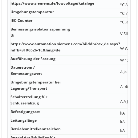
https://www.siemens.de/lowvoltage/kataloge
°C A600 /
Umgebungstemperatur
°C 70 mm
IEC-Counter
°C Ja Ja
Bemessungsisolationsspannung
V SIRIUS 
Ui
https://www.automation.siemens.com/bilddb/cax_de.aspx?
W W IP41
mlfb=3TX6526-1C&lang=de
Ausführung der Fassung
W 138 V J
Dauerstrom /
A Ja 160 A
Bemessungswert
Umgebungstemperatur bei
A -40 °C 4
Lagerung/Transport
Schalterstellung für
A A Ja
Schlüsselabzug
Befestigungsart
kA
Leitungslänge
kA
Betriebsmittelkennzeichen
kA
Anzahl der Schließer für