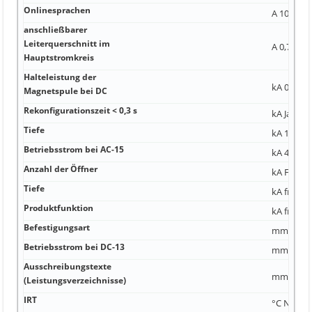
Onlinesprachen
A 100 A 1
anschließbarer
Leiterquerschnitt im
A 0,75 mm
Hauptstromkreis
Halteleistung der
kA 0,8 1x 2
Magnetspule bei DC
Rekonfigurationszeit < 0,3 s
kA Ja Nei
Tiefe
kA 14 1
Betriebsstrom bei AC-15
kA 4,4 V·
Anzahl der Öffner
kA Flachan
Tiefe
kA frontse
Produktfunktion
kA frontse
Befestigungsart
mm -40 °C
Betriebsstrom bei DC-13
mm 60 m
Ausschreibungstexte
mm Ja 2
(Leistungsverzeichnisse)
IRT
°C Nein 