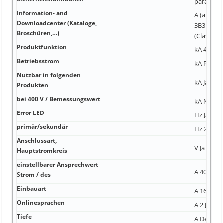
parallelsc
Information- and
A (ausge
Downloadcenter (Kataloge,
3B3 auf A
Broschüren,…)
(Class A)
Produktfunktion
kA 40 A 4
Betriebsstrom
kA P 1 00
Nutzbar in folgenden
kA Ja 35°
Produkten
bei 400 V / Bemessungswert
kA Nein 
Error LED
Hz Ja Nei
primär/sekundär
Hz 28 ms
Anschlussart,
V Ja Ja
Hauptstromkreis
einstellbarer Ansprechwert
A 40 mA J
Strom / des
Einbauart
A 16 mm 
Onlinesprachen
A 2 Ja
Tiefe
A Decke 