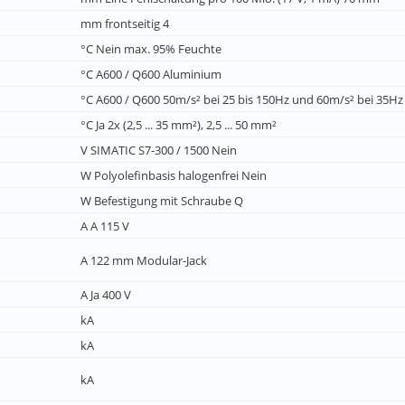
mm frontseitig 4
°C Nein max. 95% Feuchte
°C A600 / Q600 Aluminium
°C A600 / Q600 50m/s² bei 25 bis 150Hz und 60m/s² bei 35Hz 
°C Ja 2x (2,5 ... 35 mm²), 2,5 ... 50 mm²
V SIMATIC S7-300 / 1500 Nein
W Polyolefinbasis halogenfrei Nein
W Befestigung mit Schraube Q
A A 115 V
A 122 mm Modular-Jack
A Ja 400 V
kA
kA
kA