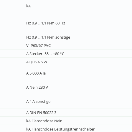
kA
Hz 0,9 ... 1,1 N·m 60 Hz
Hz 0,9 ... 1,1 N·m sonstige
V IP65/67 PVC
A Stecker -55 ... +80 °C
A 0,05 A 5 W
A 5 000 A Ja
A Nein 230 V
A 4 A sonstige
A DIN EN 50022 3
kA Flanschdose Nein
kA Flanschdose Leistungstrennschalter