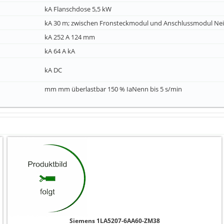
kA Flanschdose 5,5 kW
kA 30 m; zwischen Fronsteckmodul und Anschlussmodul Ne
kA 252 A 124 mm
kA 64 A kA
kA DC
mm mm überlastbar 150 % IaNenn bis 5 s/min
Siemens 1LA5207-6AA60-ZM38