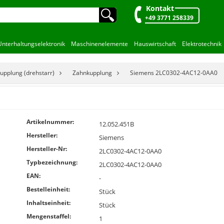
Kontakt
🔍︎
+49 3771 258339
Unterhaltungselektronik
Maschinenelemente
Hauswirtschaft
Elektrotechnik
upplung (drehstarr)
Zahnkupplung
Siemens 2LC0302-4AC12-0AA0
Artikelnummer:
12.052.451B
Hersteller:
Siemens
Hersteller-Nr:
2LC0302-4AC12-0AA0
Typbezeichnung:
2LC0302-4AC12-0AA0
EAN:
-
Bestelleinheit:
Stück
Inhaltseinheit:
Stück
Mengenstaffel:
1