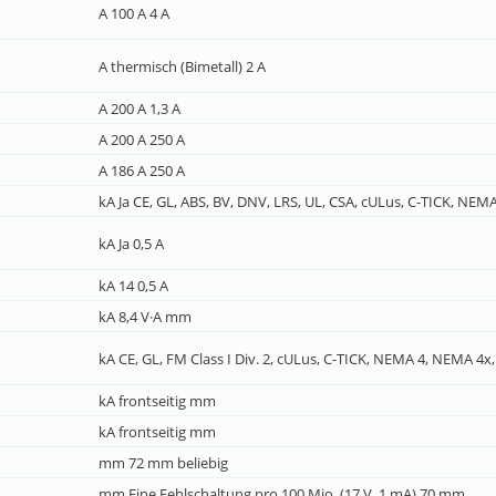
A 100 A 4 A
A thermisch (Bimetall) 2 A
A 200 A 1,3 A
A 200 A 250 A
A 186 A 250 A
kA Ja CE, GL, ABS, BV, DNV, LRS, UL, CSA, cULus, C-TICK, NEM
kA Ja 0,5 A
kA 14 0,5 A
kA 8,4 V·A mm
kA CE, GL, FM Class I Div. 2, cULus, C-TICK, NEMA 4, NEMA 4x,
kA frontseitig mm
kA frontseitig mm
mm 72 mm beliebig
mm Eine Fehlschaltung pro 100 Mio. (17 V, 1 mA) 70 mm