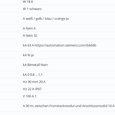
W 18 6
W 1 schwarz
A weiß / gelb / blau / orange Ja
A Nein 4
A Nein 32
kA 63 A https://automation.siemens.com/bilddb
kA % Ja
kA Bimetall Nein
kA 0 0,8 ... 1,1
Hz 90 mm 20 A
Hz 22 A IP67
V 160 A 1
A 30 m; zwischen Fronsteckmodul und Anschlussmodul 10 A