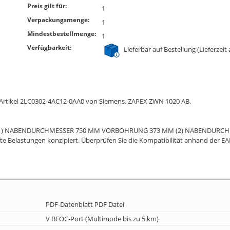
Preis gilt für:
1
Verpackungsmenge:
1
Mindestbestellmenge:
1
Verfügbarkeit:
Lieferbar auf Bestellung (Lieferzeit
 Artikel 2LC0302-4AC12-0AA0 von Siemens. ZAPEX ZWN 1020 AB.
 1/2 B (1) NABENDURCHMESSER 750 MM VORBOHRUNG 373 MM (2) NABEND
Belastungen konzipiert. Überprüfen Sie die Kompatibilität anhand der EAN 
PDF-Datenblatt
PDF Datei
V BFOC-Port (Multimode bis zu 5 km)