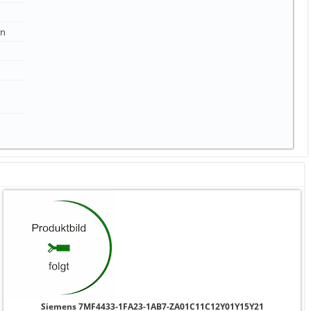
in
Siemens 7MF4433-1FA23-1AB7-ZA01C11C12Y01Y15Y21