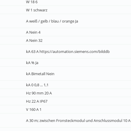
W 18 6
W 1 schwarz
A weiß / gelb / blau / orange Ja
A Nein 4
A Nein 32
kA 63 A https://automation.siemens.com/bilddb
kA % Ja
kA Bimetall Nein
kA 0 0,8 ... 1,1
Hz 90 mm 20 A
Hz 22 A IP67
V 160 A 1
A 30 m; zwischen Fronsteckmodul und Anschlussmodul 10 A