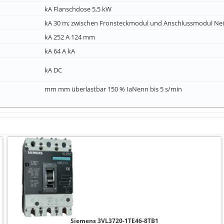
kA Flanschdose 5,5 kW
kA 30 m; zwischen Fronsteckmodul und Anschlussmodul Ne
kA 252 A 124 mm
kA 64 A kA
kA DC
mm mm überlastbar 150 % IaNenn bis 5 s/min
Siemens 3VL3720-1TE46-8TB1