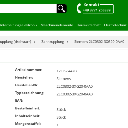
Kontakt
🔍︎
+49 3771 258339
Unterhaltungselektronik
Maschinenelemente
Hauswirtschaft
Elektrotechnik
upplung (drehstarr)
Zahnkupplung
Siemens 2LC0302-3XG20-0AA0
Artikelnummer:
12.052.447B
Hersteller:
Siemens
Hersteller-Nr:
2LC0302-3XG20-0AA0
Typbezeichnung:
2LC0302-3XG20-0AA0
EAN:
-
Bestelleinheit:
Stück
Inhaltseinheit:
Stück
Mengenstaffel:
1