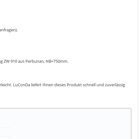
 anfragen).
lung ZW 910 aus Perbunan, NB=750mm.
erleicht. LuConDa liefert Ihnen dieses Produkt schnell und zuverlässig