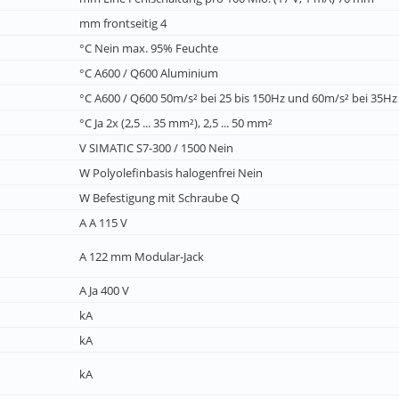
mm frontseitig 4
°C Nein max. 95% Feuchte
°C A600 / Q600 Aluminium
°C A600 / Q600 50m/s² bei 25 bis 150Hz und 60m/s² bei 35Hz 
°C Ja 2x (2,5 ... 35 mm²), 2,5 ... 50 mm²
V SIMATIC S7-300 / 1500 Nein
W Polyolefinbasis halogenfrei Nein
W Befestigung mit Schraube Q
A A 115 V
A 122 mm Modular-Jack
A Ja 400 V
kA
kA
kA