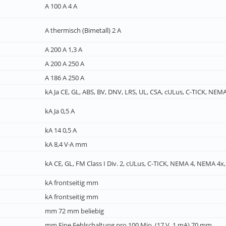
A 100 A 4 A
A thermisch (Bimetall) 2 A
A 200 A 1,3 A
A 200 A 250 A
A 186 A 250 A
kA Ja CE, GL, ABS, BV, DNV, LRS, UL, CSA, cULus, C-TICK, NEM
kA Ja 0,5 A
kA 14 0,5 A
kA 8,4 V·A mm
kA CE, GL, FM Class I Div. 2, cULus, C-TICK, NEMA 4, NEMA 4x,
kA frontseitig mm
kA frontseitig mm
mm 72 mm beliebig
mm Eine Fehlschaltung pro 100 Mio. (17 V, 1 mA) 70 mm