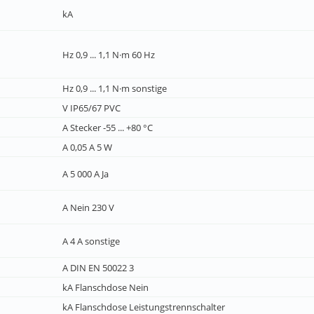
kA
Hz 0,9 ... 1,1 N·m 60 Hz
Hz 0,9 ... 1,1 N·m sonstige
V IP65/67 PVC
A Stecker -55 ... +80 °C
A 0,05 A 5 W
A 5 000 A Ja
A Nein 230 V
A 4 A sonstige
A DIN EN 50022 3
kA Flanschdose Nein
kA Flanschdose Leistungstrennschalter