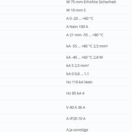
W 75 mm Erhöhte Sicherheit
W 10 mm S
A 0 -20 ... +60 °C
A Nein 100 A
A 21 mm -55 ... +80 °C
kA -55 ... +80 °C 2,5 mm²
kA -40 ... +60 °C 2,8 W
kA S 2,5 mm²
kA 0 0,8 ... 1,1
Hz 110 kA Nein
Hz 85 kA 4
V 40 A 36 A
A IP20 10 A
A Ja sonstige