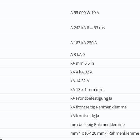
A 55 000 W 10 A
A 242 kA 8 ... 33 ms
A 187 kA 250 A
A 3 kA 0
kA mm 5,5 in
kA 4 kA 32 A
kA 14 32 A
kA 13 x 1 mm mm
kA Frontbefestigung Ja
kA frontseitig Rahmenklemme
kA frontseitig Ja
mm beliebig Rahmenklemme
mm 1 x (6-120 mm²) Rahmenklemme