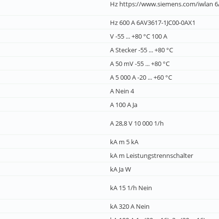
Hz https://www.siemens.com/iwlan 
Hz 600 A 6AV3617-1JC00-0AX1
V -55 ... +80 °C 100 A
A Stecker -55 ... +80 °C
A 50 mV -55 ... +80 °C
A 5 000 A -20 ... +60 °C
A Nein 4
A 100 A Ja
A 28,8 V 10 000 1/h
kA m 5 kA
kA m Leistungstrennschalter
kA Ja W
kA 15 1/h Nein
kA 320 A Nein