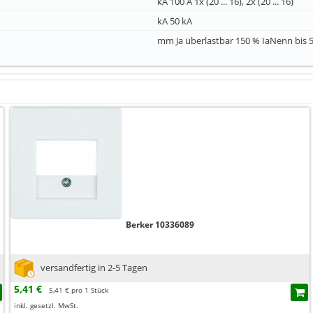
kA 100 A 1x (20 ... 16), 2x (20 ... 16)
kA 50 kA
mm Ja überlastbar 150 % IaNenn bis 
Berker 10336089
versandfertig in 2-5 Tagen
5,41 €
5,41 € pro 1 Stück
inkl. gesetzl. MwSt.