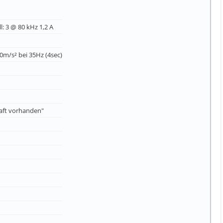
l: 3 @ 80 kHz 1,2 A
0m/s² bei 35Hz (4sec)
haft vorhanden"