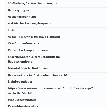
3D-Modelle, Geräteschaltpläne, …)
Befestigungsart
Ausgangsspannung
elektrische Ausgangsfrequenz
Tiefe
Anzahl der Öffner für Hauptkontakte
CAx-Online-Generator
Polzahl für Hauptstromkreis
anschließbarer Leiterquerschnitt im
Hauptstromkreis
Material / des Isolierkörpers
Betriebsstrom bei 1 Strombahn bei DC-12
Lichtbogendauer
https://www.automation.siemens.com/bilddb/cax_de.aspx?
mlfb=3NE5633-0C
Produktbestandteil
Kurzschlussfestigkeit