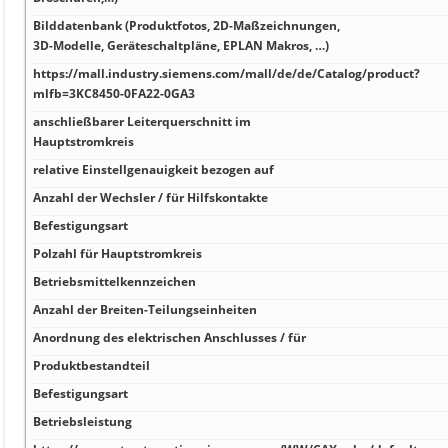
Bilddatenbank (Produktfotos, 2D-Maßzeichnungen,
3D-Modelle, Geräteschaltpläne, EPLAN Makros, …)
https://mall.industry.siemens.com/mall/de/de/Catalog/product?
mlfb=3KC8450-0FA22-0GA3
anschließbarer Leiterquerschnitt im
Hauptstromkreis
relative Einstellgenauigkeit bezogen auf
Anzahl der Wechsler / für Hilfskontakte
Befestigungsart
Polzahl für Hauptstromkreis
Betriebsmittelkennzeichen
Anzahl der Breiten-Teilungseinheiten
Anordnung des elektrischen Anschlusses / für
Produktbestandteil
Befestigungsart
Betriebsleistung