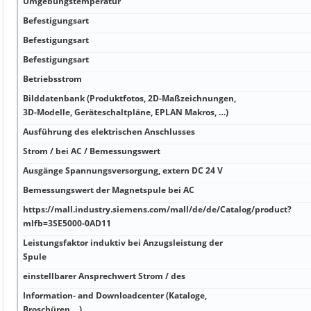
Umgebungstemperatur
Befestigungsart
Befestigungsart
Befestigungsart
Betriebsstrom
Bilddatenbank (Produktfotos, 2D-Maßzeichnungen,
3D-Modelle, Geräteschaltpläne, EPLAN Makros, …)
Ausführung des elektrischen Anschlusses
Strom / bei AC / Bemessungswert
Ausgänge Spannungsversorgung, extern DC 24 V
Bemessungswert der Magnetspule bei AC
https://mall.industry.siemens.com/mall/de/de/Catalog/product?
mlfb=3SE5000-0AD11
Leistungsfaktor induktiv bei Anzugsleistung der
Spule
einstellbarer Ansprechwert Strom / des
Information- and Downloadcenter (Kataloge,
Broschüren,…)