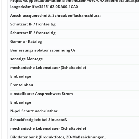
https://support.automation.siemens.com/WW/CAXorder/default.asp
lang=de&mlfb=3SE5162-0DA00-1CA0
Anschlussquerschnitt, Schraubenflachanschluss;
Schutzart IP / frontseitig
Schutzart IP / frontseitig
Gamma - Katalog
Bemessungsisolationsspannung Ui
sonstige Montage
mechanische Lebensdauer (Schaltspiele)
Einbaulage
Fronteinbau
einstellbarer Ansprechwert Strom
Einbaulage
N-pol Schutz nachrüstbar
Schockfestigkeit bei Sinusstoß
mechanische Lebensdauer (Schaltspiele)
Bilddatenbank (Produktfotos, 2D-Maßzeichnungen,