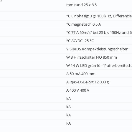
x?
mm rund 25 x 8,5
°C Einphasig: 3 @ 100 kHz, Differenziel
°C magnetisch 0,5 A
°C 77 A 50m/s² bei 25 bis 150Hz und 6
°C AC/DC -25 °C
V SIRIUS Kompaktleistungsschalter
W 3 Hilfsschalter HQ 850 mm
W 14 W LED grün für "Pufferbereitsc
A 50 mA 400 mm
A RJ45-DSL-Port 12 000 g
A 400 V 400 V
kA
kA
kA
kA