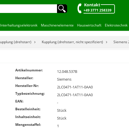
Kontakt
🔍︎
+49 3771 258339
Unterhaltungselektronik
Maschinenelemente
Hauswirtschaft
Elektrotechnik
upplung (drehstarr)
Kupplung (drehstarr, nicht spezifiziert)
Siemens 
Artikelnummer:
12.048.537B
Hersteller:
Siemens
Hersteller-Nr:
2LC0471-1AT11-0AA0
Typbezeichnung:
2LC0471-1AT11-0AA0
EAN:
-
Bestelleinheit:
Stück
Inhaltseinheit:
Stück
Mengenstaffel:
1