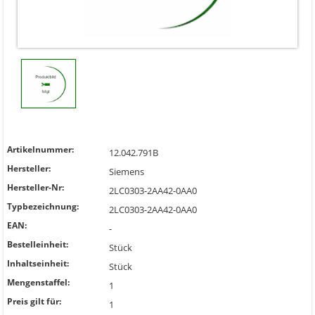
Artikelnummer:
12.042.791B
Hersteller:
Siemens
Hersteller-Nr:
2LC0303-2AA42-0AA0
Typbezeichnung:
2LC0303-2AA42-0AA0
EAN:
-
Bestelleinheit:
Stück
Inhaltseinheit:
Stück
Mengenstaffel:
1
Preis gilt für:
1