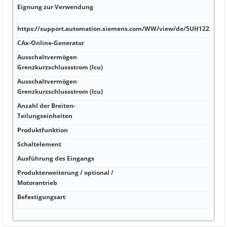
Eignung zur Verwendung
A
v
https://support.automation.siemens.com/WW/view/de/5UH1225/all
A
CAx-Online-Generator
A
Ausschaltvermögen
k
Grenzkurzschlussstrom (Icu)
Ausschaltvermögen
k
Grenzkurzschlussstrom (Icu)
Anzahl der Breiten-
k
Teilungseinheiten
Produktfunktion
k
Schaltelement
k
Ausführung des Eingangs
k
Produkterweiterung / optional /
k
Motorantrieb
Befestigungsart
m