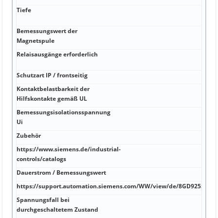
Tiefe
m
6
Bemessungswert der
°
Magnetspule
Relaisausgänge erforderlich
°
Schutzart IP / frontseitig
°
Kontaktbelastbarkeit der
°
Hilfskontakte gemäß UL
Bemessungsisolationsspannung
V
Ui
S
Zubehör
W
https://www.siemens.de/industrial-
W
controls/catalogs
Dauerstrom / Bemessungswert
A
https://support.automation.siemens.com/WW/view/de/8GD9255/all
A
Spannungsfall bei
A
durchgeschaltetem Zustand