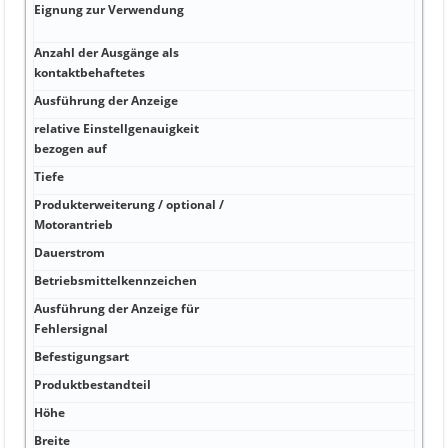
Eignung zur Verwendung
A
g
Anzahl der Ausgänge als
A
kontaktbehaftetes
Ausführung der Anzeige
A
relative Einstellgenauigkeit
A
bezogen auf
Tiefe
k
Produkterweiterung / optional /
k
Motorantrieb
Dauerstrom
k
Betriebsmittelkennzeichen
k
Ausführung der Anzeige für
k
Fehlersignal
Befestigungsart
k
Produktbestandteil
k
Höhe
m
Breite
m