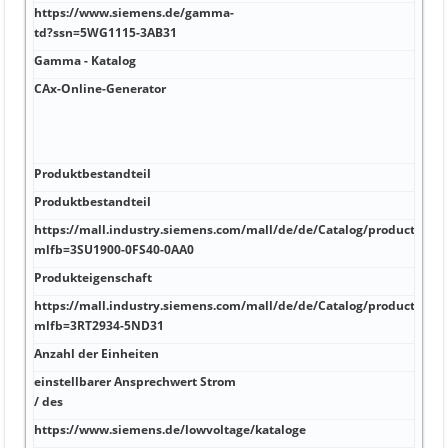
https://www.siemens.de/gamma-
A
td?ssn=5WG1115-3AB31
Gamma - Katalog
A
CAx-Online-Generator
k
(
h
m
Produktbestandteil
k
Produktbestandteil
k
https://mall.industry.siemens.com/mall/de/de/Catalog/product?
k
mlfb=3SU1900-0FS40-0AA0
Produkteigenschaft
H
https://mall.industry.siemens.com/mall/de/de/Catalog/product?
H
mlfb=3RT2934-5ND31
Anzahl der Einheiten
V
einstellbarer Ansprechwert Strom
A
/ des
https://www.siemens.de/lowvoltage/kataloge
A