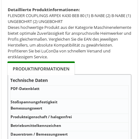
Detaillierte Produktinformationen:
FLENDER COUPLINGS ARPEX K430 BEB 80 (1) B-NABE (2) B-NABE (1)
UNGEBOHRT (2) UNGEBOHRT
Dieses hochwertige Produkt aus der Kategorie Maschinenelemente
bietet optimale Zuverlässigkeit für anspruchsvolle Heimwerker und
Profis gleichermaßen. Vergleichen Sie die EAN des jeweiligen
Herstellers, um absolute Kompatibilität zu gewährleisten.
Profitieren Sie bei LuConDa von schnellem Versand und
erstklassigem Service.
PRODUKTINFORMATIONEN
Technische Daten
PDF-Datenblatt
P
D
Stoßspannungsfestigkeit
V
Bemessungswert
Produkteigenschaft / halogenfrei
W
Betriebsmittelkennzeichen
W
Dauerstrom / Bemessungswert
A