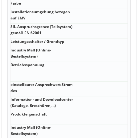
Farbe
k
Installationsumgebung bezogen
k
auf EMV
SIL-Anspruchsgrenze (Teilsystem)
k
gemäß EN 62061
Leistungsschalter / Grundtyp
k
Industry Mall (Online-
H
Bestellsystem)
Betriebsspannung
H
L
1
einstellbarer Ansprechwert Strom
V
des
z
Information- and Downloadcenter
A
(Kataloge, Broschüren,…)
Produkteigenschaft
A
s
Industry Mall (Online-
A
Bestellsystem)