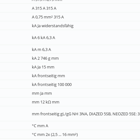
A 315 A 315 A
A 0,75 mm² 315 A
kA Ja widerstandsfähig
kA 6 kA 6,3 A
kA m 6,3 A
kA 2 746 g mm
kA Ja 15 mm
kA frontseitig mm
kA frontseitig 100 000
mm Ja mm
mm 12 kΩ mm
mm frontseitig gL/gG NH 3NA, DIAZED 5SB, NEOZED 5SE: 3
°C mm A
°C mm 2x (2,5 ... 16 mm²)