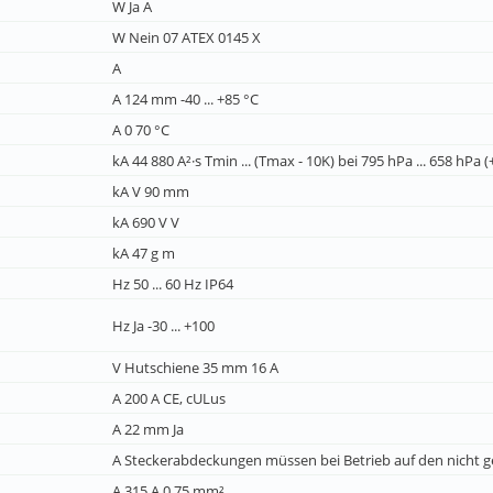
W Ja A
W Nein 07 ATEX 0145 X
A
A 124 mm -40 ... +85 °C
A 0 70 °C
kA 44 880 A²·s Tmin ... (Tmax - 10K) bei 795 hPa ... 658 hPa 
kA V 90 mm
kA 690 V V
kA 47 g m
Hz 50 ... 60 Hz IP64
Hz Ja -30 ... +100
V Hutschiene 35 mm 16 A
A 200 A CE, cULus
A 22 mm Ja
A Steckerabdeckungen müssen bei Betrieb auf den nicht gen
A 315 A 0,75 mm²