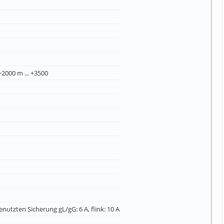
(+2000 m ... +3500
utzten Sicherung gL/gG: 6 A, flink: 10 A