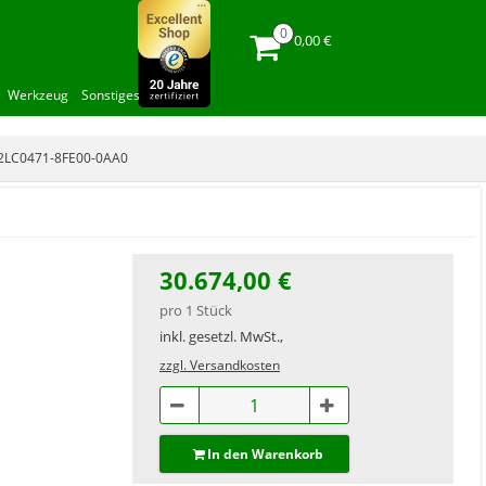
0,00 €
Werkzeug
Sonstiges
2LC0471-8FE00-0AA0
30.674,00 €
pro 1 Stück
inkl. gesetzl. MwSt.,
zzgl. Versandkosten
In den Warenkorb