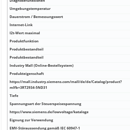
Diagnosefunktionen
Umgebungstemperatur
Dauerstrom / Bemessungswert
Internet-Link
I2t-Wert maximal
Produktfunktion
Produktbestandteil
Produktbestandteil
Industry Mall (Online-Bestellsystem)
Produkteigenschaft
https://mall.industry.siemens.com/mall/de/de/Catalog/product?
mlfb=3RT2934-5ND31
Tiefe
Spannungsart der Steuerspeisespannung
https://www.siemens.de/lowvoltage/kataloge
Eignung zur Verwendung
EMV-Störaussendung gemäß IEC 60947-1