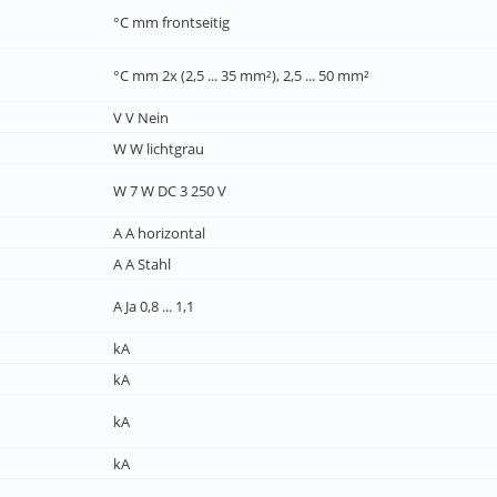
°C mm frontseitig
°C mm 2x (2,5 ... 35 mm²), 2,5 ... 50 mm²
V V Nein
W W lichtgrau
W 7 W DC 3 250 V
A A horizontal
A A Stahl
A Ja 0,8 ... 1,1
kA
kA
kA
kA