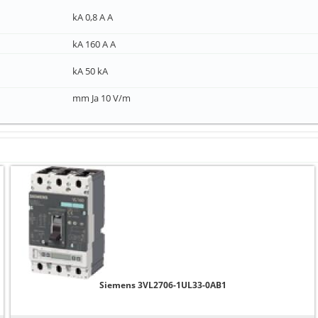
kA 0,8 A A
kA 160 A A
kA 50 kA
mm Ja 10 V/m
Siemens 3VL2706-1UL33-0AB1