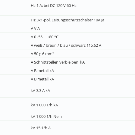
Hz 1 A; bei DC 120 V 60 Hz
Hz 3x1-pol. Leitungsschutzschalter 10A Ja
V V A
A 0 -55 ... +80 °C
A weiß / braun / blau / schwarz 115,62 A
A 50 g 6 mm²
A Schnittstellen verbleiben! kA
A Bimetall kA
A Bimetall kA
kA 3,3 A kA
kA 1 000 1/h kA
kA 1 000 1/h Nein
kA 15 1/h A