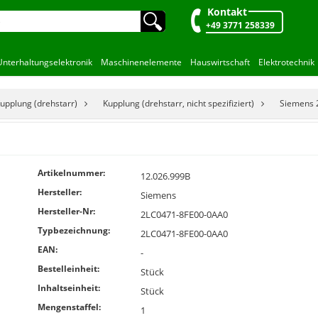
Kontakt
🔍︎
+49 3771 258339
Unterhaltungselektronik
Maschinenelemente
Hauswirtschaft
Elektrotechnik
upplung (drehstarr)
Kupplung (drehstarr, nicht spezifiziert)
Siemens 
Artikelnummer:
12.026.999B
Hersteller:
Siemens
Hersteller-Nr:
2LC0471-8FE00-0AA0
Typbezeichnung:
2LC0471-8FE00-0AA0
EAN:
-
Bestelleinheit:
Stück
Inhaltseinheit:
Stück
Mengenstaffel:
1