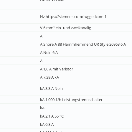
Hz https://siemens.com/ruggedcom 1
V 6 mm² ein- und zweikanalig
A
A Shore A 88 Flammhemmend UR Style 20963 6 A
A Nein 6 A
A
A 1,6 A mit Varistor
A 7,39 A kA
kA 3,3 A Nein
kA 1 000 1/h Leistungstrennschalter
kA
kA 2,1 A 55 °C
kA 0,8 A