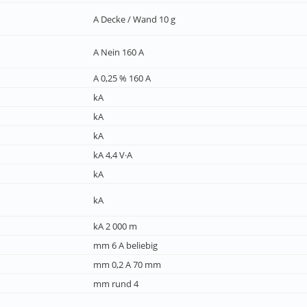
A Decke / Wand 10 g
A Nein 160 A
A 0,25 % 160 A
kA
kA
kA
kA 4,4 V·A
kA
kA
kA 2 000 m
mm 6 A beliebig
mm 0,2 A 70 mm
mm rund 4