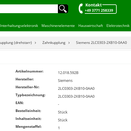
Kontakt
🔍︎
+49 3771 258339
Unterhaltungselektronik
Maschinenelemente
Hauswirtschaft
Elektrotechnik
upplung (drehstarr)
Zahnkupplung
Siemens 2LC0303-2XB10-0AA0
Artikelnummer:
12.018.592B
Hersteller:
Siemens
Hersteller-Nr:
2LC0303-2XB10-0AA0
Typbezeichnung:
2LC0303-2XB10-0AA0
EAN:
-
Bestelleinheit:
Stück
Inhaltseinheit:
Stück
Mengenstaffel:
1