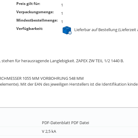
Preis gilt für:
1
Verpackungsmenge:
1
Mindestbestellmenge:
1
Verfügbarkeit:
Lieferbar auf Bestellung (Lieferzeit
 stehen für herausragende Langlebigkeit. ZAPEX ZW TEIL 1/2 1440 B.
NDURCHMESSER 1055 MM VORBOHRUNG 548 MM
elemente). Mit der EAN des jeweiligen Herstellers ist die Identifikation kind
PDF-Datenblatt
PDF Datei
V 2,5 kA