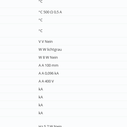
°C
°C 500 Ω 0,5 A
°C
°C
V V Nein
W W lichtgrau
W 8 W Nein
A A 100 mm
A A 0,096 kA
A A 400 V
kA
kA
kA
kA
Hz 5,7 W Nein