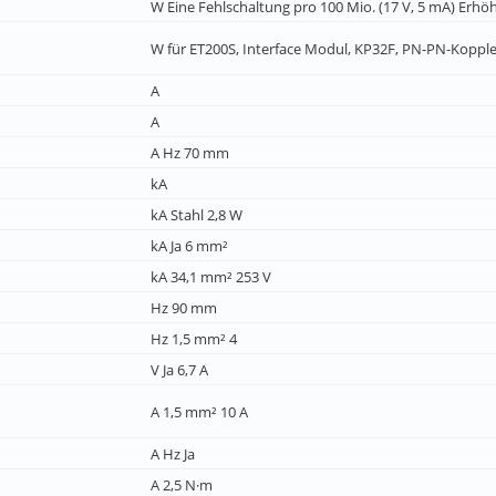
W Eine Fehlschaltung pro 100 Mio. (17 V, 5 mA) Erhöh
W für ET200S, Interface Modul, KP32F, PN-PN-Kopple
A
A
A Hz 70 mm
kA
kA Stahl 2,8 W
kA Ja 6 mm²
kA 34,1 mm² 253 V
Hz 90 mm
Hz 1,5 mm² 4
V Ja 6,7 A
A 1,5 mm² 10 A
A Hz Ja
A 2,5 N·m