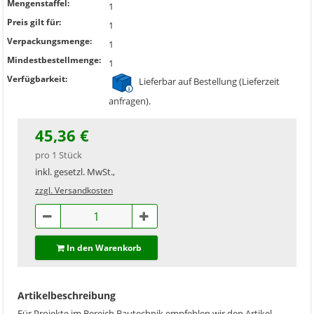
Mengenstaffel:
1
Preis gilt für:
1
Verpackungsmenge:
1
Mindestbestellmenge:
1
Verfügbarkeit:
Lieferbar auf Bestellung (Lieferzeit
anfragen).
45,36 €
pro 1 Stück
inkl. gesetzl. MwSt.,
zzgl. Versandkosten
In den Warenkorb
Artikelbeschreibung
Für Projekte im Bereich Bautechnik empfehlen wir den Artikel