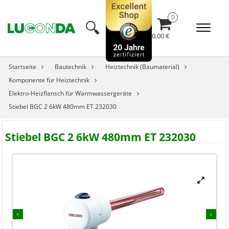
🔍︎
0,00 €
Startseite
Bautechnik
Heiztechnik (Baumaterial)
Komponente für Heiztechnik
Elektro-Heizflansch für Warmwassergeräte
Stiebel BGC 2 6kW 480mm ET 232030
Stiebel BGC 2 6kW 480mm ET 232030


‹
›