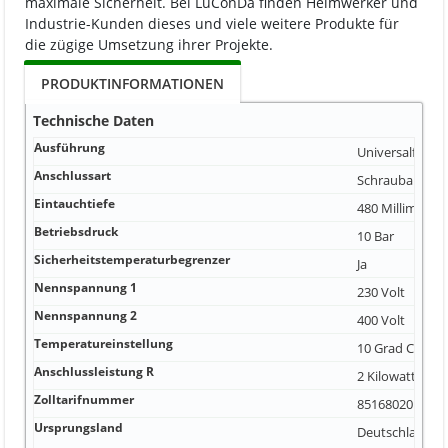
maximale Sicherheit. Bei LuConDa finden Heimwerker und
Industrie-Kunden dieses und viele weitere Produkte für
die zügige Umsetzung ihrer Projekte.
PRODUKTINFORMATIONEN
Technische Daten
Ausführung
Universalflans
Anschlussart
Schraubanschl
Eintauchtiefe
480 Millimeter
Betriebsdruck
10 Bar
Sicherheitstemperaturbegrenzer
Ja
Nennspannung 1
230 Volt
Nennspannung 2
400 Volt
Temperatureinstellung
10 Grad Celsius
Anschlussleistung R
2 Kilowatt
Zolltarifnummer
85168020
Ursprungsland
Deutschland