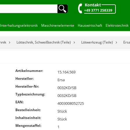
Kontakt
🔍︎
+49 3771 258339
Unterhaltungselektronik
Maschinenelemente
Hauswirtschaft
Elektrotechnik
hnik
Löttechnik, Schweißtechnik (Teile)
Lötwerkzeug (Teile)
Ers
Artikelnummer:
15.164.569
Hersteller:
Ersa
Hersteller-Nr:
0032KD/SB
Typbezeichnung:
0032KD/SB
EAN:
4003008052725
Bestelleinheit:
Stück
Inhaltseinheit:
Stück
Mengenstaffel:
1