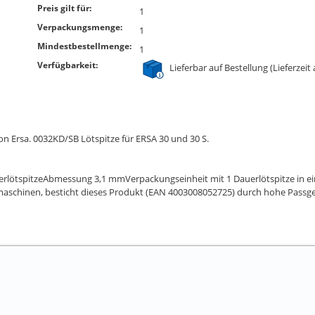
Preis gilt für:
1
Verpackungsmenge:
1
Mindestbestellmenge:
1
Verfügbarkeit:
Lieferbar auf Bestellung (Lieferzeit
on Ersa. 0032KD/SB Lötspitze für ERSA 30 und 30 S.
erlötspitzeAbmessung 3,1 mmVerpackungseinheit mit 1 Dauerlötspitze in e
aschinen, besticht dieses Produkt (EAN 4003008052725) durch hohe Passgena