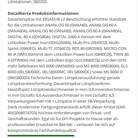
Lötstationen, 0832SD.
Detaillierte Produktinformationen:
Dauerlötspitze mit ERSADUR-LF Beschichtung erhöhter Standzeit
für die Lötstationen ANANLOG 60 (0ANA60), ANANLOG 60 A
(0ANA60A), ANANLOG 80 (0ANA80), ANANLOG 80 A (0ANA80A),
DIGITAL 80 A (0DIG80A), DIGITAL 2000 A Version mit dem
Lötkolben Power tool (0DIG20A84), Multi-Pro (0930CD), Multi-
Sprint (0960ED), Multi-TC (0760CD), RDS 80 (0RDS80), MICRO-CON
60 iA (0MIC60IA)mit dem Lötkolben Power tool (0840CDJ), TWIN 80
A (0TW80A) mit dem Lötkolben Ergo tool (0680CDJ) und den nicht
mehr lieferbaren MS 6000 (0MS6000) und MS 8000 (0MS8000), ELS
8000 (0ELS80000C, 0ELS8000MC, 0ELS8000DC) sowie MS 8000 D
(0MS8000D).Technische Daten: Lötspitzenausführung: gerade
Lötspitzenbeschichtung: Dauerlötspitze Lötspitzenform:
bleistiftspitz Lötspitzendurchmesser in mm: 0,8 Innendurchmesser
in mm (Schaft): 6,6 Aussendurchmesser in mm (Schaft): 8,5
Verpackungseinheit mit 1 Lötspitze in einer SB-Verpackung
Dank modernster Fertigungsstandards erfüllt dieser Artikel (EAN:
4003008074703) höchste Anforderungen von Privat- und
Geschäftskunden. Egal ob für DIY-Projekte zu Hause oder als
professionelles Ersatzteil im Betrieb – verlassen Sie sich auf
kompromisslose Fachhandelsqualität.