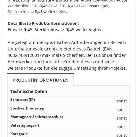
Ihre Lösung für höchste Ansprüche: Der Artikel IE-PI-RJ45-FH-A von
Weidmüller. IE-PI-RJ45-FH-A IE-PI-RJ45-FH-A Einsatz RJ45,
Steckereinsatz RJ45 werkzeuglos,.
Detaillierte Produktinformationen:
Einsatz RJ45, Steckereinsatz RJ45 werkzeuglos
Ausgelegt auf die spezifischen Anforderungen im Bereich
Unterhaltungselektronik, bietet dieses Bauteil (EAN
4032248912001) maximale Sicherheit. Bei LuConDa finden
Heimwerker und Industrie-Kunden dieses und viele
weitere Produkte für die zügige Umsetzung ihrer Projekte.
PRODUKTINFORMATIONEN
Technische Daten
Schutzart (IP)
sonstige
Steckverbindertyp
sonstige
Montageart Schirmanschluss
sonstige
Befestigungsart
sonstige
Kategorie
sonstige