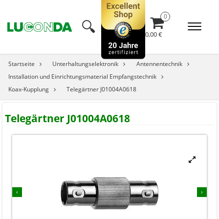
🔍︎
0,00 €
Startseite
Unterhaltungselektronik
Antennentechnik
Installation und Einrichtungsmaterial Empfangstechnik
Koax-Kupplung
Telegärtner J01004A0618
Telegärtner J01004A0618


‹
›