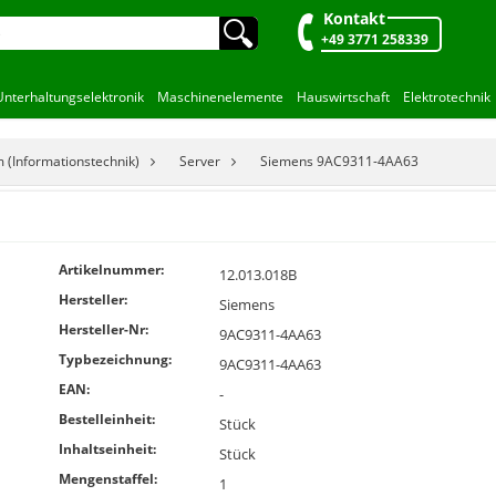
Kontakt
🔍︎
+49 3771 258339
Unterhaltungselektronik
Maschinenelemente
Hauswirtschaft
Elektrotechnik
 (Informationstechnik)
Server
Siemens 9AC9311-4AA63
Artikelnummer:
12.013.018B
Hersteller:
Siemens
Hersteller-Nr:
9AC9311-4AA63
Typbezeichnung:
9AC9311-4AA63
EAN:
-
Bestelleinheit:
Stück
Inhaltseinheit:
Stück
Mengenstaffel:
1