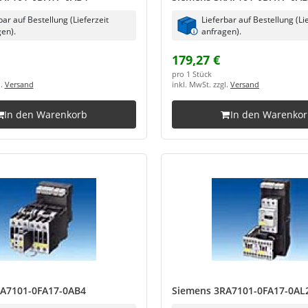
bar auf Bestellung (Lieferzeit
Lieferbar auf Bestellung (Li
en).
anfragen).
179,27 €
pro 1 Stück
l.
Versand
inkl. MwSt. zzgl.
Versand
In den Warenkorb
In den Warenko
A7101-0FA17-0AB4
Siemens 3RA7101-0FA17-0AL