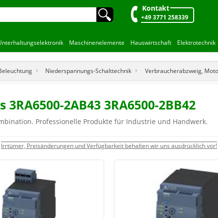
Kontakt
🔍︎
+49 3771 258339
Unterhaltungselektronik
Maschinenelemente
Hauswirtschaft
Elektrotechnik
 Beleuchtung
Niederspannungs-Schalttechnik
Verbraucherabzweig, Mot
s 3RA6500-2AB43 3RA6500-2BB42
bination. Professionelle Produkte für Industrie und Handwerk.
Irrtümer, Preisänderungen und Verfügbarkeit behalten wir uns ausdrücklich vor!