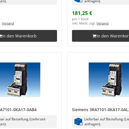
en).
anfragen).
181,25 €
pro 1 Stück
l.
Versand
inkl. MwSt. zzgl.
Versand
In den Warenkorb
In den Warenko
RA7101-0KA17-0AB4
Siemens 3RA7101-0KA17-0AL
bar auf Bestellung (Lieferzeit
Lieferbar auf Bestellung (Li
en).
anfragen).