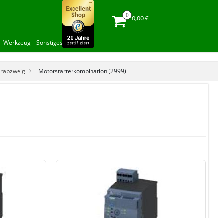
0,00 €
Werkzeug
Sonstiges
orabzweig
Motorstarterkombination (2999)