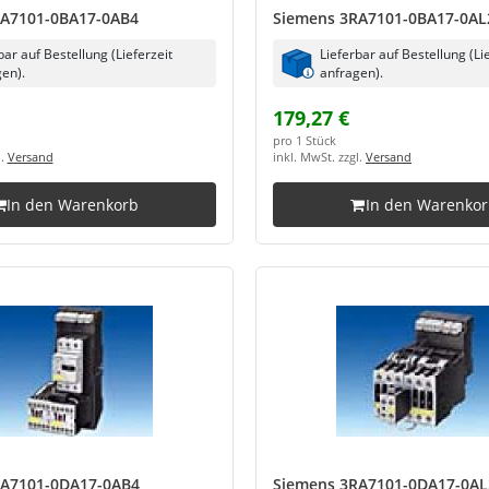
RA7101-0BA17-0AB4
Siemens 3RA7101-0BA17-0AL
bar auf Bestellung (Lieferzeit
Lieferbar auf Bestellung (Li
en).
anfragen).
179,27 €
pro 1 Stück
l.
Versand
inkl. MwSt. zzgl.
Versand
In den Warenkorb
In den Warenko
RA7101-0DA17-0AB4
Siemens 3RA7101-0DA17-0AL