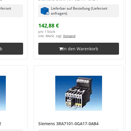
eferzeit
Lieferbar auf Bestellung (Lieferzeit
anfragen).
142,88 €
pro 1 Stück
inkl. MwSt. zzgl.
Versand
rb
In den Warenkorb
2
Siemens 3RA7101-0GA17-0AB4