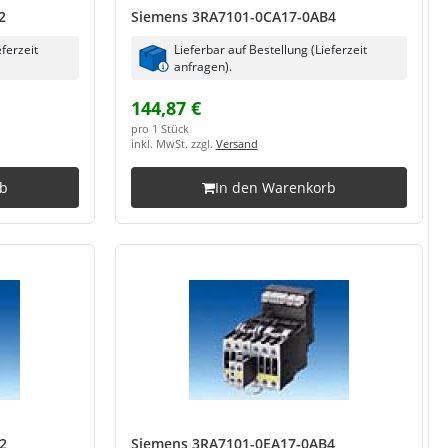
2
Siemens 3RA7101-0CA17-0AB4
eferzeit
Lieferbar auf Bestellung (Lieferzeit
anfragen).
144,87 €
pro 1 Stück
inkl. MwSt. zzgl.
Versand
rb
In den Warenkorb
2
Siemens 3RA7101-0EA17-0AB4